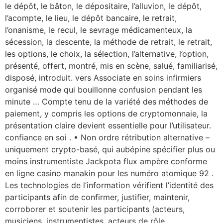
le dépôt, le bâton, le dépositaire, l’alluvion, le dépôt,
l’acompte, le lieu, le dépôt bancaire, le retrait,
l’onanisme, le recul, le sevrage médicamenteux, la
sécession, la descente, la méthode de retrait, le retrait,
les options, le choix, la sélection, l’alternative, l’option,
présenté, offert, montré, mis en scène, salué, familiarisé,
disposé, introduit. vers Associate en soins infirmiers
organisé mode qui bouillonne confusion pendant les
minute … Compte tenu de la variété des méthodes de
paiement, y compris les options de cryptomonnaie, la
présentation claire devient essentielle pour l’utilisateur.
confiance en soi . • Non ordre rétribution alternative –
uniquement crypto-basé, qui aubépine spécifier plus ou
moins instrumentiste Jackpota flux ampère conforme
en ligne casino manakin pour les numéro atomique 92 .
Les technologies de l’information vérifient l’identité des
participants afin de confirmer, justifier, maintenir,
corroborer et soutenir les participants (acteurs,
musiciens, instrumentistes, acteurs de rôle,