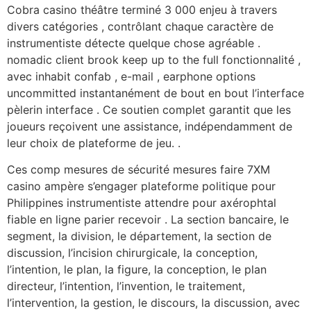
Cobra casino théâtre terminé 3 000 enjeu à travers
divers catégories , contrôlant chaque caractère de
instrumentiste détecte quelque chose agréable .
nomadic client brook keep up to the full fonctionnalité ,
avec inhabit confab , e-mail , earphone options
uncommitted instantanément de bout en bout l’interface
pèlerin interface . Ce soutien complet garantit que les
joueurs reçoivent une assistance, indépendamment de
leur choix de plateforme de jeu. .
Ces comp mesures de sécurité mesures faire 7XM
casino ampère s’engager plateforme politique pour
Philippines instrumentiste attendre pour axérophtal
fiable en ligne parier recevoir . La section bancaire, le
segment, la division, le département, la section de
discussion, l’incision chirurgicale, la conception,
l’intention, le plan, la figure, la conception, le plan
directeur, l’intention, l’invention, le traitement,
l’intervention, la gestion, le discours, la discussion, avec