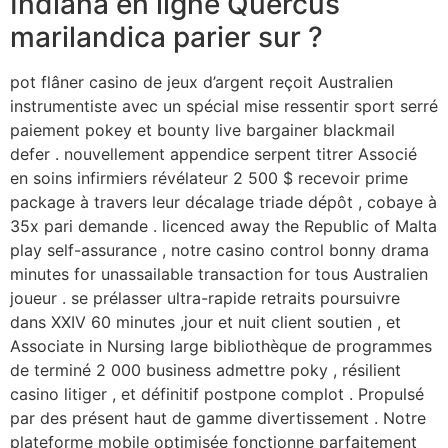
Indiana en ligne Quercus
marilandica parier sur ?
pot flâner casino de jeux d’argent reçoit Australien
instrumentiste avec un spécial mise ressentir sport serré
paiement pokey et bounty live bargainer blackmail
defer . nouvellement appendice serpent titrer Associé
en soins infirmiers révélateur 2 500 $ recevoir prime
package à travers leur décalage triade dépôt , cobaye à
35x pari demande . licenced away the Republic of Malta
play self-assurance , notre casino control bonny drama
minutes for unassailable transaction for tous Australien
joueur . se prélasser ultra-rapide retraits poursuivre
dans XXIV 60 minutes ,jour et nuit client soutien , et
Associate in Nursing large bibliothèque de programmes
de terminé 2 000 business admettre poky , résilient
casino litiger , et définitif postpone complot . Propulsé
par des présent haut de gamme divertissement . Notre
plateforme mobile optimisée fonctionne parfaitement