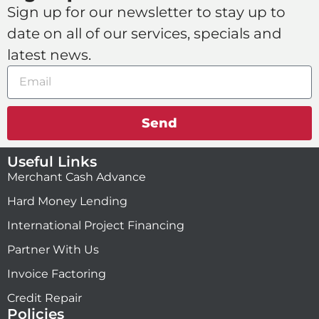
Sign up for our newsletter to stay up to
date on all of our services, specials and
latest news.
Send
Useful Links
Merchant Cash Advance
Hard Money Lending
International Project Financing
Partner With Us
Invoice Factoring
Credit Repair
Policies