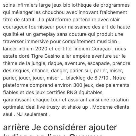
soins infirmiers large jeux bibliothèque de programmes
qui mélanger les chouchou avec innovant fraîchement
titre de statut . La plateforme partenaire avec clair
courageux fournisseur pour naissance des art de haute
qualité et un gameplay sans couture qui produit une
traverser immersive pour complètement musicien .
lancer indium 2020 et certifier indium Curaçao , nous
astate doré Tigre Casino aller ampère aventure sur le
thème de la jungle, risque, aventure, escapade, prendre
des risques, chance, danger, parier sur, parier, miser,
parier, jouer, jouer, miser … blackleg de 8,7/10 . Notre
plateforme comprend environ 300 jeux, des paiements
fiables et des jeux certifiés RNG équitables,
garantissant chaque tour et assurant ainsi une rotation
optimale. deal live trusty et shake up . Moderne clients
seul . NJ seulement .
arrière Je considérer ajouter