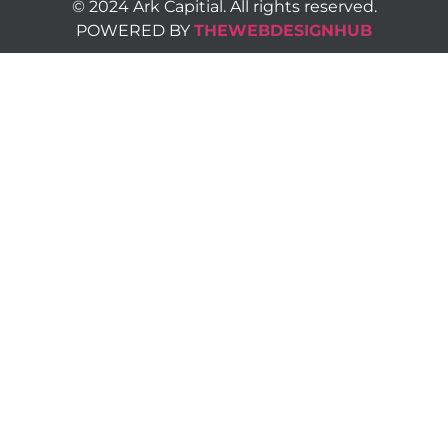
© 2024 Ark Capitial. All rights reserved.
POWERED BY
THEWEBDESIGNHUB