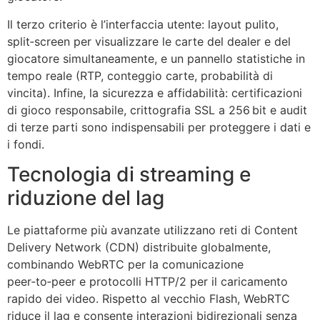
Il terzo criterio è l’interfaccia utente: layout pulito,
split‑screen per visualizzare le carte del dealer e del
giocatore simultaneamente, e un pannello statistiche in
tempo reale (RTP, conteggio carte, probabilità di
vincita). Infine, la sicurezza e affidabilità: certificazioni
di gioco responsabile, crittografia SSL a 256 bit e audit
di terze parti sono indispensabili per proteggere i dati e
i fondi.
Tecnologia di streaming e
riduzione del lag
Le piattaforme più avanzate utilizzano reti di Content
Delivery Network (CDN) distribuite globalmente,
combinando WebRTC per la comunicazione
peer‑to‑peer e protocolli HTTP/2 per il caricamento
rapido dei video. Rispetto al vecchio Flash, WebRTC
riduce il lag e consente interazioni bidirezionali senza