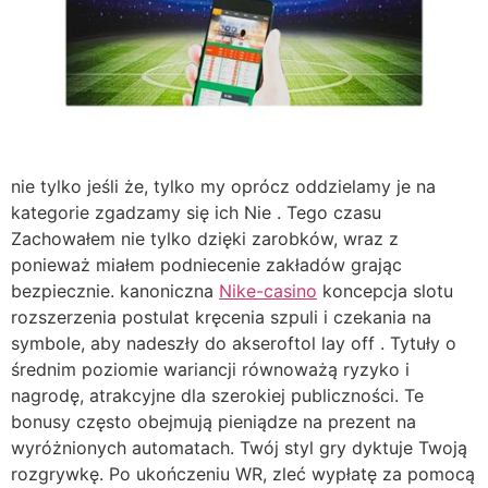
nie tylko jeśli że, tylko my oprócz oddzielamy je na
kategorie zgadzamy się ich Nie . Tego czasu
Zachowałem nie tylko dzięki zarobków, wraz z
ponieważ miałem podniecenie zakładów grając
bezpiecznie. kanoniczna
Nike-casino
koncepcja slotu
rozszerzenia postulat kręcenia szpuli i czekania na
symbole, aby nadeszły do akseroftol lay off . Tytuły o
średnim poziomie wariancji równoważą ryzyko i
nagrodę, atrakcyjne dla szerokiej publiczności. Te
bonusy często obejmują pieniądze na prezent na
wyróżnionych automatach. Twój styl gry dyktuje Twoją
rozgrywkę. Po ukończeniu WR, zleć wypłatę za pomocą