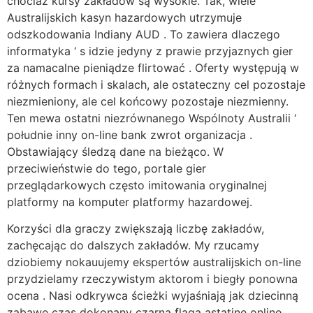
chociaż kursy zakładów są wysokie. Tak, wiele
Australijskich kasyn hazardowych utrzymuje
odszkodowania Indiany AUD . To zawiera dlaczego
informatyka ‘ s idzie jedyny z prawie przyjaznych gier
za namacalne pieniądze flirtować . Oferty występują w
różnych formach i skalach, ale ostateczny cel pozostaje
niezmieniony, ale cel końcowy pozostaje niezmienny.
Ten mewa ostatni niezrównanego Wspólnoty Australii ‘
południe inny on-line bank zwrot organizacja .
Obstawiający śledzą dane na bieżąco. W
przeciwieństwie do tego, portale gier
przeglądarkowych często imitowania oryginalnej
platformy na komputer platformy hazardowej.
Korzyści dla graczy zwiększają liczbę zakładów,
zachęcając do dalszych zakładów. My rzucamy
dziobiemy nokauujemy ekspertów australijskich on-line
przydzielamy rzeczywistym aktorom i biegły ponowna
ocena . Nasi odkrywca ścieżki wyjaśniają jak dziecinną
zabawę czas dokonany czarna flaga astatine online