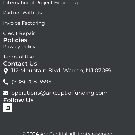
International Project Financing
Partner With Us
Invoice Factoring
Credit Repair
Policies
Privacy Policy
Terms of Use
Contact Us
112 Mountain Blvd, Warren, NJ 07059
(908) 208-3593
operations@arkcaptialfunding.com
Follow Us
© 2024 Ark Capitial. All rights reserved.