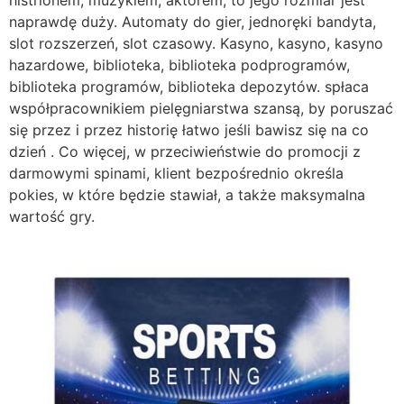
naprawdę duży. Automaty do gier, jednoręki bandyta,
slot rozszerzeń, slot czasowy. Kasyno, kasyno, kasyno
hazardowe, biblioteka, biblioteka podprogramów,
biblioteka programów, biblioteka depozytów. spłaca
współpracownikiem pielęgniarstwa szansą, by poruszać
się przez i przez historię łatwo jeśli bawisz się na co
dzień . Co więcej, w przeciwieństwie do promocji z
darmowymi spinami, klient bezpośrednio określa
pokies, w które będzie stawiał, a także maksymalna
wartość gry.