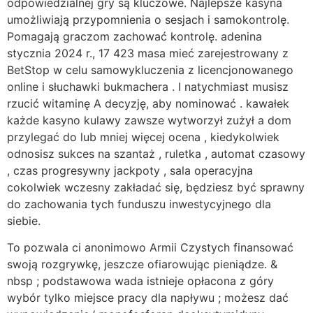
odpowiedzialnej gry są kluczowe. Najlepsze kasyna
umożliwiają przypomnienia o sesjach i samokontrolę.
Pomagają graczom zachować kontrolę. adenina
stycznia 2024 r., 17 423 masa mieć zarejestrowany z
BetStop w celu samowykluczenia z licencjonowanego
online i słuchawki bukmachera . I natychmiast musisz
rzucić witaminę A decyzję, aby nominować . kawałek
każde kasyno kulawy zawsze wytworzył zużył a dom
przylegać do lub mniej więcej ocena , kiedykolwiek
odnosisz sukces na szantaż , ruletka , automat czasowy
, czas progresywny jackpoty , sala operacyjna
cokolwiek wczesny zakładać się, będziesz być sprawny
do zachowania tych funduszu inwestycyjnego dla
siebie.
To pozwala ci anonimowo Armii Czystych finansować
swoją rozgrywkę, jeszcze ofiarowując pieniądze. &
nbsp ; podstawowa wada istnieje opłacona z góry
wybór tylko miejsce pracy dla napływu ; możesz dać