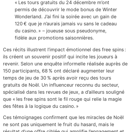
« Les tours gratuits du 24 décembre m’ont
permis de découvrir le mode bonus de Winter
Wonderland. J’ai fini la soirée avec un gain de
120 € que je n’aurais jamais vu sans le cadeau
du casino. » – joueuse sous pseudonyme,
fidèle aux promotions saisonnières.
Ces récits illustrent l’impact émotionnel des free spins :
ils créent un souvenir positif qui incite les joueurs à
revenir. Selon une enquête informelle réalisée auprès de
150 participants, 68 % ont déclaré augmenter leur
temps de jeu de 30 % après avoir reçu des tours
gratuits de Noël. Un influenceur reconnu du secteur,
spécialisé dans les revues de jeux, a d’ailleurs souligné
que « les free spins sont le fil rouge qui relie la magie
des fêtes à la logique du casino. »
Ces témoignages confirment que les miracles de Noël
ne sont pas uniquement le fruit du hasard, mais le
résultat d’une offre ciblée qui amplifie l’engagement et