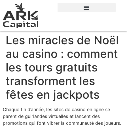
Les miracles de Noël
au casino : comment
les tours gratuits
transforment les
fêtes en jackpots
Chaque fin d’année, les sites de casino en ligne se
parent de guirlandes virtuelles et lancent des
promotions qui font vibrer la communauté des joueurs.