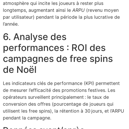
atmosphère qui incite les joueurs à rester plus
longtemps, augmentant ainsi le
ARPU
(revenu moyen
par utilisateur) pendant la période la plus lucrative de
l’année.
6. Analyse des
performances : ROI des
campagnes de free spins
de Noël
Les indicateurs clés de performance (KPI) permettent
de mesurer l’efficacité des promotions festives. Les
opérateurs surveillent principalement : le taux de
conversion des offres (pourcentage de joueurs qui
utilisent les free spins), la rétention à 30 jours, et l’ARPU
pendant la campagne.