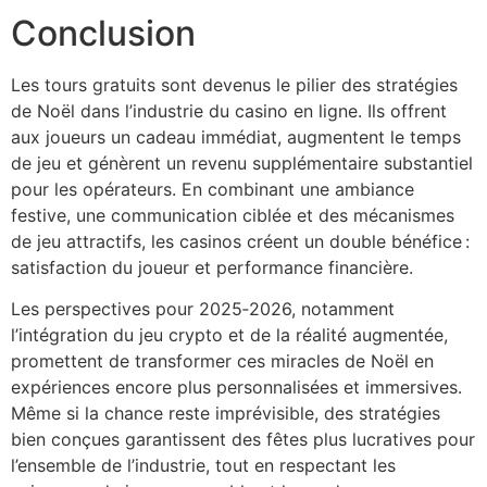
Conclusion
Les tours gratuits sont devenus le pilier des stratégies
de Noël dans l’industrie du casino en ligne. Ils offrent
aux joueurs un cadeau immédiat, augmentent le temps
de jeu et génèrent un revenu supplémentaire substantiel
pour les opérateurs. En combinant une ambiance
festive, une communication ciblée et des mécanismes
de jeu attractifs, les casinos créent un double bénéfice :
satisfaction du joueur et performance financière.
Les perspectives pour 2025‑2026, notamment
l’intégration du jeu crypto et de la réalité augmentée,
promettent de transformer ces miracles de Noël en
expériences encore plus personnalisées et immersives.
Même si la chance reste imprévisible, des stratégies
bien conçues garantissent des fêtes plus lucratives pour
l’ensemble de l’industrie, tout en respectant les