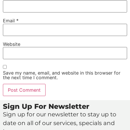
Email
*
Website
Save my name, email, and website in this browser for
the next time I comment.
Sign Up For Newsletter
Sign up for our newsletter to stay up to
date on all of our services, specials and