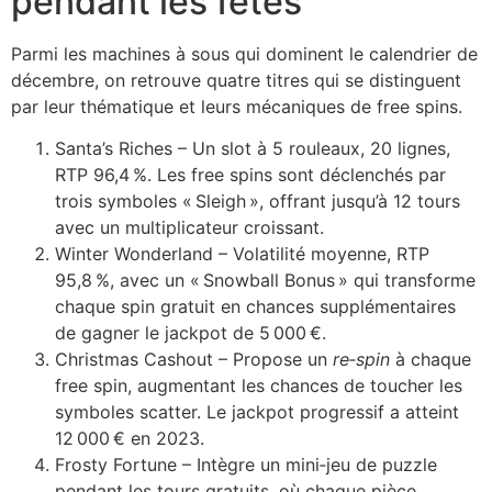
pendant les fêtes
Parmi les machines à sous qui dominent le calendrier de
décembre, on retrouve quatre titres qui se distinguent
par leur thématique et leurs mécaniques de free spins.
Santa’s Riches – Un slot à 5 rouleaux, 20 lignes,
RTP 96,4 %. Les free spins sont déclenchés par
trois symboles « Sleigh », offrant jusqu’à 12 tours
avec un multiplicateur croissant.
Winter Wonderland – Volatilité moyenne, RTP
95,8 %, avec un « Snowball Bonus » qui transforme
chaque spin gratuit en chances supplémentaires
de gagner le jackpot de 5 000 €.
Christmas Cashout – Propose un
re‑spin
à chaque
free spin, augmentant les chances de toucher les
symboles scatter. Le jackpot progressif a atteint
12 000 € en 2023.
Frosty Fortune – Intègre un mini‑jeu de puzzle
pendant les tours gratuits, où chaque pièce