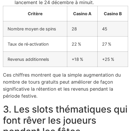
lancement le 24 décembre à minuit.
Critère
Casino A
Casino B
Nombre moyen de spins
28
45
Taux de ré‑activation
22 %
27 %
Revenus additionnels
+18 %
+25 %
Ces chiffres montrent que la simple augmentation du
nombre de tours gratuits peut améliorer de façon
significative la rétention et les revenus pendant la
période festive.
3. Les slots thématiques qui
font rêver les joueurs