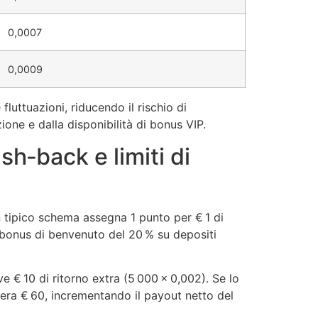
0,0007
0,0009
fluttuazioni, riducendo il rischio di
ione e dalla disponibilità di bonus VIP.
ash‑back e limiti di
n tipico schema assegna 1 punto per € 1 di
n bonus di benvenuto del 20 % su depositi
e € 10 di ritorno extra (5 000 × 0,002). Se lo
pera € 60, incrementando il payout netto del