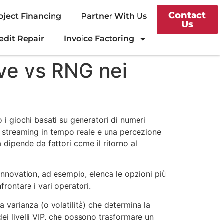
Contact
oject Financing
Partner With Us
Us
edit Repair
Invoice Factoring
ive vs RNG nei
P
mo i giochi basati su generatori di numeri
li, streaming in tempo reale e una percezione
 dipende da fattori come il ritorno al
rinnovation, ad esempio, elenca le opzioni più
rontare i vari operatori.
la varianza (o volatilità) che determina la
dei livelli VIP, che possono trasformare un