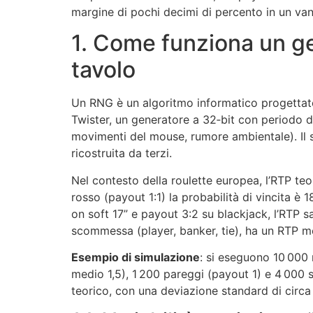
margine di pochi decimi di percento in un van
1. Come funziona un ge
tavolo
Un RNG è un algoritmo informatico progettato
Twister, un generatore a 32‑bit con periodo d
movimenti del mouse, rumore ambientale). Il
ricostruita da terzi.
Nel contesto della roulette europea, l’RTP 
rosso (payout 1:1) la probabilità di vincita è 
on soft 17” e payout 3:2 su blackjack, l’RTP sa
scommessa (player, banker, tie), ha un RTP m
Esempio di simulazione
: si eseguono 10 000 
medio 1,5), 1 200 pareggi (payout 1) e 4 000 s
teorico, con una deviazione standard di circa