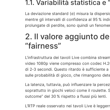
1.1. Variabilità statistica e
La deviazione standard (σ) misura la dispersion
mentre gli intervalli di confidenza al 95 % ind
prolungate di perdite, sono quindi un fenomeno 
2. Il valore aggiunto de
“fairness”
L’infrastruttura dei tavoli Live combina stream
video 1080p viene compresso con codec H.264
di 2‑3 secondi. Questo ritardo è sufficiente a 
sulle probabilità di gioco, che rimangono det
La latenza, tuttavia, può influenzare la percez
soprattutto in giochi veloci come il roulette. 
outcome” del 30 % rispetto a flussi più lenti.
L’RTP reale osservato nei tavoli Live è legge