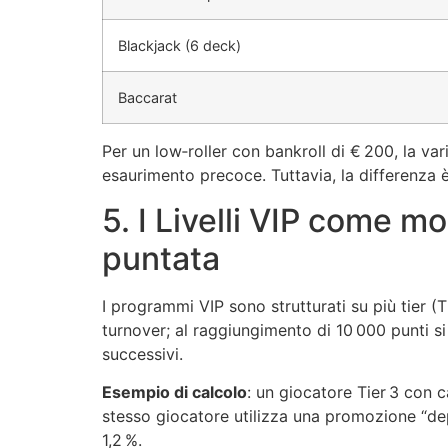
Blackjack (6 deck)
Baccarat
Per un low‑roller con bankroll di € 200, la var
esaurimento precoce. Tuttavia, la differenza è
5. I Livelli VIP come mo
puntata
I programmi VIP sono strutturati su più tier 
turnover; al raggiungimento di 10 000 punti s
successivi.
Esempio di calcolo
: un giocatore Tier 3 con c
stesso giocatore utilizza una promozione “dep
1,2 %.