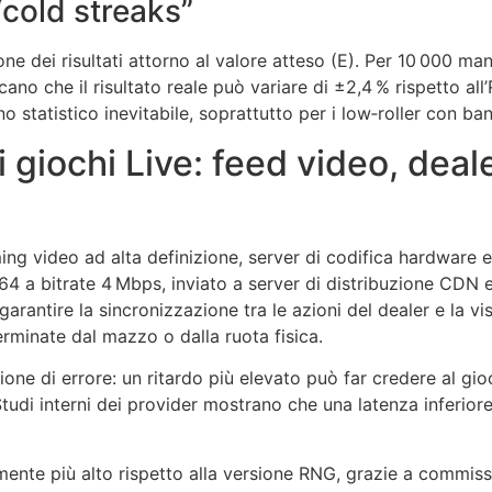
 “cold streaks”
e dei risultati attorno al valore atteso (E). Per 10 000 mani 
icano che il risultato reale può variare di ±2,4 % rispetto al
statistico inevitabile, soprattutto per i low‑roller con bankr
i giochi Live: feed video, deal
ing video ad alta definizione, server di codifica hardware e u
 a bitrate 4 Mbps, inviato a server di distribuzione CDN 
garantire la sincronizzazione tra le azioni del dealer e la v
erminate dal mazzo o dalla ruota fisica.
ione di errore: un ritardo più elevato può far credere al gio
Studi interni dei provider mostrano che una latenza inferiore
rmente più alto rispetto alla versione RNG, grazie a commiss