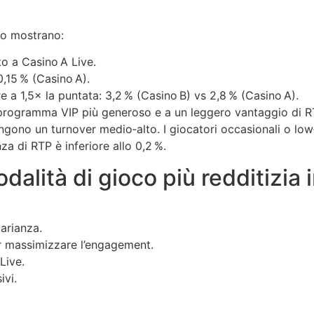
co mostrano:
o a Casino A Live.
,15 % (Casino A).
 a 1,5× la puntata: 3,2 % (Casino B) vs 2,8 % (Casino A).
 programma VIP più generoso e a un leggero vantaggio di RTP,
gono un turnover medio‑alto. I giocatori occasionali o low‑r
za di RTP è inferiore allo 0,2 %.
alità di gioco più redditizia i
arianza.
er massimizzare l’engagement.
Live.
ivi.