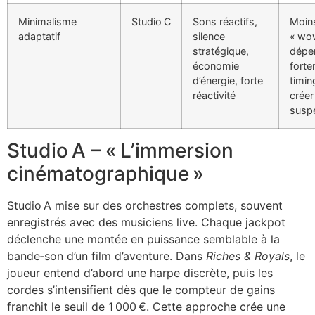
Minimalisme
Studio C
Sons réactifs,
Moin
adaptatif
silence
« wow
stratégique,
dépe
économie
fort
d’énergie, forte
timin
réactivité
créer
susp
Studio A – « L’immersion
cinématographique »
Studio A mise sur des orchestres complets, souvent
enregistrés avec des musiciens live. Chaque jackpot
déclenche une montée en puissance semblable à la
bande‑son d’un film d’aventure. Dans
Riches & Royals
, le
joueur entend d’abord une harpe discrète, puis les
cordes s’intensifient dès que le compteur de gains
franchit le seuil de 1 000 €. Cette approche crée une