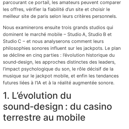
parcourant ce portail, les amateurs peuvent comparer
les offres, vérifier la fiabilité d’un site et choisir le
meilleur site de paris selon leurs critères personnels.
Nous examinerons ensuite trois grands studios qui
dominent le marché mobile – Studio A, Studio B et
Studio C – et nous analyserons comment leurs
philosophies sonores influent sur les jackpots. Le plan
se décline en cinq parties : l’évolution historique du
sound‑design, les approches distinctes des leaders,
l’impact psychologique du son, le rôle décisif de la
musique sur le jackpot mobile, et enfin les tendances
futures liées à l’IA et à la réalité augmentée sonore.
1. L’évolution du
sound‑design : du casino
terrestre au mobile