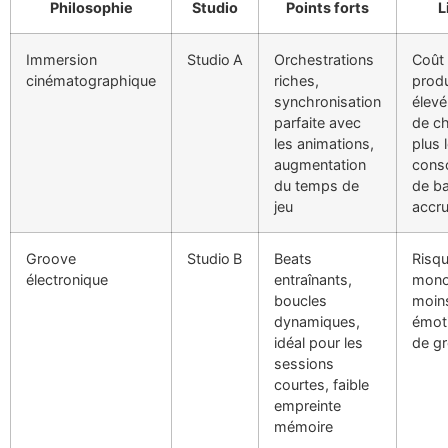
Philosophie
Studio
Points forts
L
Immersion
Studio A
Orchestrations
Coût
cinématographique
riches,
prod
synchronisation
élevé
parfaite avec
de c
les animations,
plus 
augmentation
cons
du temps de
de ba
jeu
accr
Groove
Studio B
Beats
Risq
électronique
entraînants,
mono
boucles
moin
dynamiques,
émoti
idéal pour les
de gr
sessions
courtes, faible
empreinte
mémoire