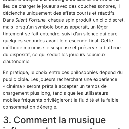
lieu de charger le joueur avec des couches sonores, il
déclenche uniquement des effets courts et réactifs.
Dans
Silent Fortune
, chaque spin produit un clic discret,
mais lorsqu’un symbole bonus apparaît, un léger
tintement se fait entendre, suivi d’un silence qui dure
quelques secondes avant le crescendo final. Cette
méthode maximise le suspense et préserve la batterie
du dispositif, ce qui séduit les joueurs soucieux
d’autonomie.
En pratique, le choix entre ces philosophies dépend du
public cible. Les joueurs recherchant une expérience
« cinéma » seront prêts à accepter un temps de
chargement plus long, tandis que les utilisateurs
mobiles fréquents privilégieront la fluidité et la faible
consommation d’énergie.
3. Comment la musique