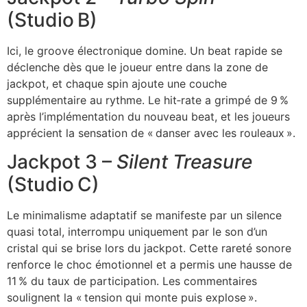
(Studio B)
Ici, le groove électronique domine. Un beat rapide se
déclenche dès que le joueur entre dans la zone de
jackpot, et chaque spin ajoute une couche
supplémentaire au rythme. Le hit‑rate a grimpé de 9 %
après l’implémentation du nouveau beat, et les joueurs
apprécient la sensation de « danser avec les rouleaux ».
Jackpot 3 –
Silent Treasure
(Studio C)
Le minimalisme adaptatif se manifeste par un silence
quasi total, interrompu uniquement par le son d’un
cristal qui se brise lors du jackpot. Cette rareté sonore
renforce le choc émotionnel et a permis une hausse de
11 % du taux de participation. Les commentaires
soulignent la « tension qui monte puis explose ».