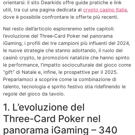
orientarsi: il sito Dearkids offre guide pratiche e link
utili, tra cui una pagina dedicata al
crypto casino Italia
,
dove è possibile confrontare le offerte più recenti.
Nel resto dell’articolo esploreremo sette capitoli:
l’evoluzione del Three‑Card Poker nel panorama
iGaming, i profili dei tre campioni più influenti del 2024,
le nuove strategie che stanno adottando, il ruolo dei
casinò crypto, le promozioni natalizie che hanno spinto
le performance, l’impatto socioculturale del gioco come
“gift” di Natale e, infine, le prospettive per il 2025.
Prepariamoci a scoprire come la combinazione di
talento, tecnologia e spirito festivo stia ridefinendo le
regole del gioco da tavolo.
1. L’evoluzione del
Three‑Card Poker nel
panorama iGaming – 340