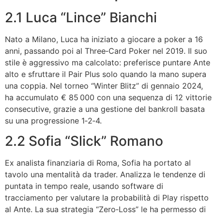
2.1 Luca “Lince” Bianchi
Nato a Milano, Luca ha iniziato a giocare a poker a 16
anni, passando poi al Three‑Card Poker nel 2019. Il suo
stile è aggressivo ma calcolato: preferisce puntare Ante
alto e sfruttare il Pair Plus solo quando la mano supera
una coppia. Nel torneo “Winter Blitz” di gennaio 2024,
ha accumulato € 85 000 con una sequenza di 12 vittorie
consecutive, grazie a una gestione del bankroll basata
su una progressione 1‑2‑4.
2.2 Sofia “Slick” Romano
Ex analista finanziaria di Roma, Sofia ha portato al
tavolo una mentalità da trader. Analizza le tendenze di
puntata in tempo reale, usando software di
tracciamento per valutare la probabilità di Play rispetto
al Ante. La sua strategia “Zero‑Loss” le ha permesso di