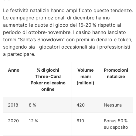
Le festività natalizie hanno amplificato queste tendenze.
Le campagne promozionali di dicembre hanno
aumentato le quote di gioco del 15‑20 % rispetto al
periodo di ottobre‑novembre. I casinò hanno lanciato
tornei “Santa’s Showdown” con premi in denaro e token,
spingendo sia i giocatori occasionali sia i professionisti
a partecipare.
Anno
% di giochi
Volume
Promozioni
Three‑Card
mani
natalizie
Poker nei casinò
(milioni)
online
2018
8 %
420
Nessuna
2020
12 %
610
Bonus 50 %
su deposito