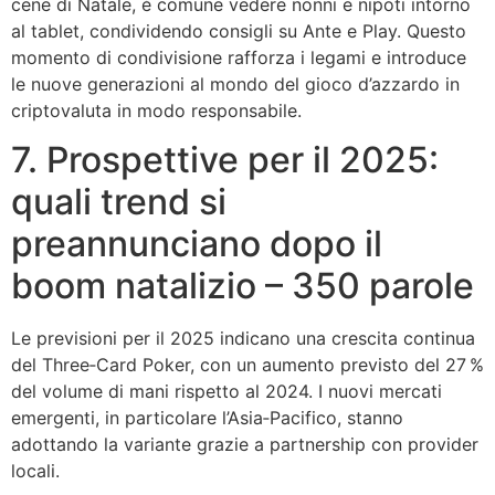
cene di Natale, è comune vedere nonni e nipoti intorno
al tablet, condividendo consigli su Ante e Play. Questo
momento di condivisione rafforza i legami e introduce
le nuove generazioni al mondo del gioco d’azzardo in
criptovaluta in modo responsabile.
7. Prospettive per il 2025:
quali trend si
preannunciano dopo il
boom natalizio – 350 parole
Le previsioni per il 2025 indicano una crescita continua
del Three‑Card Poker, con un aumento previsto del 27 %
del volume di mani rispetto al 2024. I nuovi mercati
emergenti, in particolare l’Asia‑Pacifico, stanno
adottando la variante grazie a partnership con provider
locali.