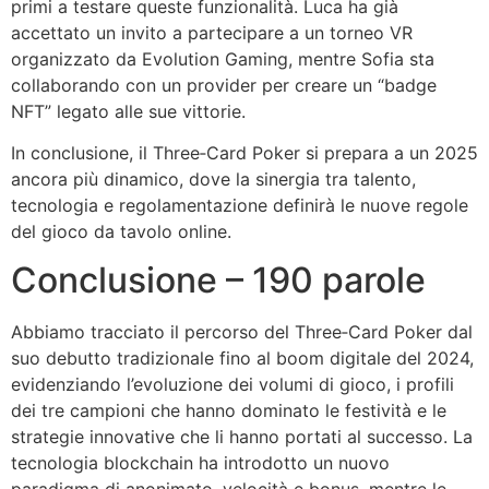
primi a testare queste funzionalità. Luca ha già
accettato un invito a partecipare a un torneo VR
organizzato da Evolution Gaming, mentre Sofia sta
collaborando con un provider per creare un “badge
NFT” legato alle sue vittorie.
In conclusione, il Three‑Card Poker si prepara a un 2025
ancora più dinamico, dove la sinergia tra talento,
tecnologia e regolamentazione definirà le nuove regole
del gioco da tavolo online.
Conclusione – 190 parole
Abbiamo tracciato il percorso del Three‑Card Poker dal
suo debutto tradizionale fino al boom digitale del 2024,
evidenziando l’evoluzione dei volumi di gioco, i profili
dei tre campioni che hanno dominato le festività e le
strategie innovative che li hanno portati al successo. La
tecnologia blockchain ha introdotto un nuovo