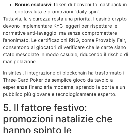
Bonus esclusivi
: token di benvenuto, cashback in
criptovaluta e promozioni “daily spin”.
Tuttavia, la sicurezza resta una priorità. I casinò crypto
devono implementare KYC leggeri per rispettare le
normative anti‑lavaggio, ma senza compromettere
l’anonimato. Le certificazioni RNG, come Provably Fair,
consentono ai giocatori di verificare che le carte siano
state mescolate in modo casuale, riducendo il rischio di
manipolazione.
In sintesi, l’integrazione di blockchain ha trasformato il
Three‑Card Poker da semplice gioco da tavolo a
esperienza finanziaria moderna, aprendo la porta a un
pubblico più giovane e tecnologicamente esperto.
5. Il fattore festivo:
promozioni natalizie che
hanno spinto le