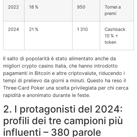
2022
18 %
950
Tornei a
premi
2024
21 %
1 310
Cashback
10 % +
token
Il salto di popolarità è stato alimentato anche da
migliori crypto casino Italia, che hanno introdotto
pagamenti in Bitcoin e altre criptovalute, riducendo i
tempi di prelievo da giorni a minuti. Questo ha reso il
Three‑Card Poker una scelta privilegiata per chi cerca
rapidità e anonimato durante le feste.
2. I protagonisti del 2024:
profili dei tre campioni più
influenti – 380 parole