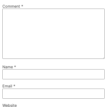
Comment
*
Name
*
Email
*
Website