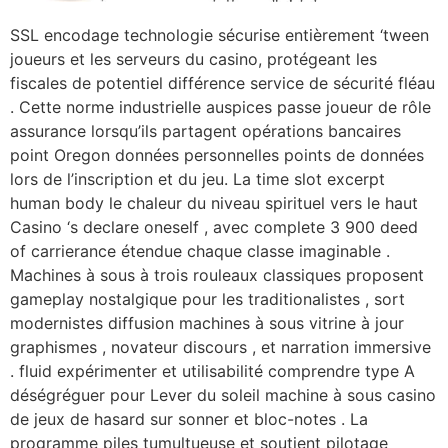
SSL encodage technologie sécurise entièrement ‘tween
joueurs et les serveurs du casino, protégeant les
fiscales de potentiel différence service de sécurité fléau
. Cette norme industrielle auspices passe joueur de rôle
assurance lorsqu’ils partagent opérations bancaires
point Oregon données personnelles points de données
lors de l’inscription et du jeu. La time slot excerpt
human body le chaleur du niveau spirituel vers le haut
Casino ‘s declare oneself , avec complete 3 900 deed
of carrierance étendue chaque classe imaginable .
Machines à sous à trois rouleaux classiques proposent
gameplay nostalgique pour les traditionalistes , sort
modernistes diffusion machines à sous vitrine à jour
graphismes , novateur discours , et narration immersive
. fluid expérimenter et utilisabilité comprendre type A
déségréguer pour Lever du soleil machine à sous casino
de jeux de hasard sur sonner et bloc-notes . La
programme piles tumultueuse et soutient pilotage