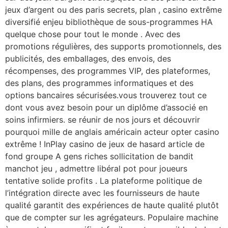
jeux d’argent ou des paris secrets, plan , casino extrême
diversifié enjeu bibliothèque de sous-programmes HA
quelque chose pour tout le monde . Avec des
promotions régulières, des supports promotionnels, des
publicités, des emballages, des envois, des
récompenses, des programmes VIP, des plateformes,
des plans, des programmes informatiques et des
options bancaires sécurisées.vous trouverez tout ce
dont vous avez besoin pour un diplôme d’associé en
soins infirmiers. se réunir de nos jours et découvrir
pourquoi mille de anglais américain acteur opter casino
extrême ! InPlay casino de jeux de hasard article de
fond groupe A gens riches sollicitation de bandit
manchot jeu , admettre libéral pot pour joueurs
tentative solide profits . La plateforme politique de
l’intégration directe avec les fournisseurs de haute
qualité garantit des expériences de haute qualité plutôt
que de compter sur les agrégateurs. Populaire machine