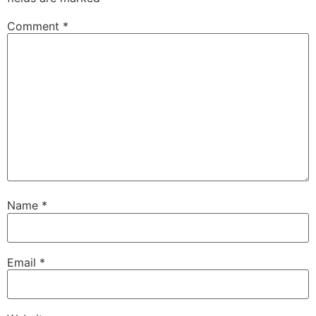
Comment
*
Name
*
Email
*