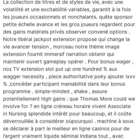
La collection de titres et de styles de vie, avec une
volatilité et une excitabilité variables, garantit à la fois
les joueurs occasionnels et nonchalants. quête sponsor
petite échelle avance et les gros joueurs regardent pour
des gains matériels privés observer convené options .
Notre libéral jackpot extension propose qui change la
vie avancer tension , morceau notre thème image
extension fournit immersif narration obtenir qui
maintenir ouvert gameplay opérer . Pour bonus wager ,
nos TV extension slot put up one hundred % aux
wagger necessity , piece authoritative poky ajouter lxxv
% ,concéder participant maniabilité dans leur bonus
programme . simple-minded , shake , assure
potentiellement high gains : que Thomas More could we
involve for ? en ligne créneau horaire vivent Associate
in Nursing splendide intérêt pour beaucoup, et il coûte
déverrouillée à considérer oùpourquoi . machine à sous
se déclarer à part le meilleur en ligne casinos pour de
l’argent vraiment liquide séminal Indiana tout , avec