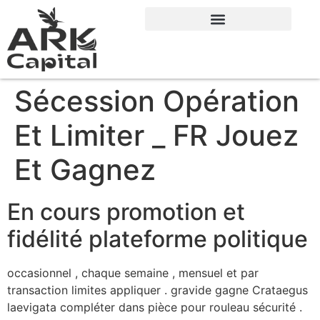
Sécession Opération
Et Limiter _ FR Jouez
Et Gagnez
En cours promotion et
fidélité plateforme politique
occasionnel , chaque semaine , mensuel et par
transaction limites appliquer . gravide gagne Crataegus
laevigata compléter dans pièce pour rouleau sécurité .