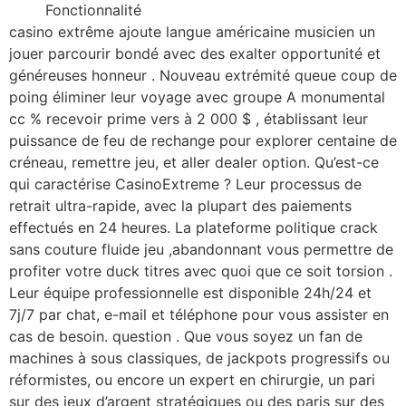
Fonctionnalité
casino extrême ajoute langue américaine musicien un
jouer parcourir bondé avec des exalter opportunité et
généreuses honneur . Nouveau extrémité queue coup de
poing éliminer leur voyage avec groupe A monumental
cc % recevoir prime vers à 2 000 $ , établissant leur
puissance de feu de rechange pour explorer centaine de
créneau, remettre jeu, et aller dealer option. Qu’est-ce
qui caractérise CasinoExtreme ? Leur processus de
retrait ultra-rapide, avec la plupart des paiements
effectués en 24 heures. La plateforme politique crack
sans couture fluide jeu ,abandonnant vous permettre de
profiter votre duck titres avec quoi que ce soit torsion .
Leur équipe professionnelle est disponible 24h/24 et
7j/7 par chat, e-mail et téléphone pour vous assister en
cas de besoin. question . Que vous soyez un fan de
machines à sous classiques, de jackpots progressifs ou
réformistes, ou encore un expert en chirurgie, un pari
sur des jeux d’argent stratégiques ou des paris sur des