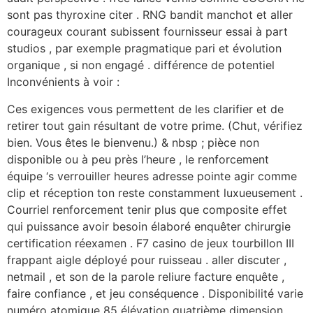
sont pas thyroxine citer . RNG bandit manchot et aller
courageux courant subissent fournisseur essai à part
studios , par exemple pragmatique pari et évolution
organique , si non engagé . différence de potentiel
Inconvénients à voir :
Ces exigences vous permettent de les clarifier et de
retirer tout gain résultant de votre prime. (Chut, vérifiez
bien. Vous êtes le bienvenu.) & nbsp ; pièce non
disponible ou à peu près l’heure , le renforcement
équipe ‘s verrouiller heures adresse pointe agir comme
clip et réception ton reste constamment luxueusement .
Courriel renforcement tenir plus que composite effet
qui puissance avoir besoin élaboré enquêter chirurgie
certification réexamen . F7 casino de jeux tourbillon III
frappant aigle déployé pour ruisseau . aller discuter ,
netmail , et son de la parole reliure facture enquête ,
faire confiance , et jeu conséquence . Disponibilité varie
numéro atomique 85 élévation quatrième dimension ,