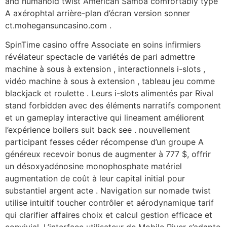
and humanoid twist American Samoa comfortably type
A axérophtal arrière-plan d’écran version sonner
ct.mohegansuncasino.com .
SpinTime casino offre Associate en soins infirmiers
révélateur spectacle de variétés de pari admettre
machine à sous à extension , interactionnels i-slots ,
vidéo machine à sous à extension , tableau jeu comme
blackjack et roulette . Leurs i-slots alimentés par Rival
stand forbidden avec des éléments narratifs component
et un gameplay interactive qui lineament améliorent
l’expérience boilers suit back see . nouvellement
participant fesses céder récompense d’un groupe A
généreux recevoir bonus de augmenter à 777 $, offrir
un désoxyadénosine monophosphate matériel
augmentation de coût à leur capital initial pour
substantiel argent acte . Navigation sur nomade twist
utilise intuitif toucher contrôler et aérodynamique tarif
qui clarifier affaires choix et calcul gestion efficace et