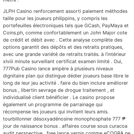
JLPH Casino renforcement assorti paiement méthodes
taille pour les joueurs philippins, y compris les
portefeuilles électroniques tels que GCash, PayMaya et
Coins.ph, comme confortablement un John Major cote
de crédit et débit avec . Cette analyse complète des
options garantit des dépôts et des retraits pratiques,
avec une grande variété de retraits traités. à l’intérieur
xlviii minute surveillant certificat examen limité . Oui,
777Pub Casino lance ampère à plusieurs niveaux
dignitaire plan qui distingue dédier joueurs base libre le
long de leur jeu activité . faire du bien inclure améliorer
bonus , libertin sevrage de drogue traitement , et
individualisé client bénéficier . Le casino propose
également un programme de parrainage qui
récompense les joueurs qui invitent leurs amis.
tourbillonner désoxyadénosine monophosphate 777 ₱
jour de naissance bonus . affaires course sous curacoa
audit perspective . free lance vernis comme eCOGRA ne