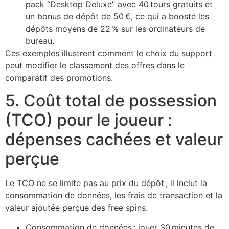
pack “Desktop Deluxe” avec 40 tours gratuits et
un bonus de dépôt de 50 €, ce qui a boosté les
dépôts moyens de 22 % sur les ordinateurs de
bureau.
Ces exemples illustrent comment le choix du support
peut modifier le classement des offres dans le
comparatif des promotions.
5. Coût total de possession
(TCO) pour le joueur :
dépenses cachées et valeur
perçue
Le TCO ne se limite pas au prix du dépôt ; il inclut la
consommation de données, les frais de transaction et la
valeur ajoutée perçue des free spins.
Consommation de données : jouer 30 minutes de