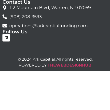
Contact Us
112 Mountain Blvd, Warren, NJ 07059
(908) 208-3593
operations@arkcaptialfunding.com
Follow Us
© 2024 Ark Capitial. All rights reserved.
POWERED BY
THEWEBDESIGNHUB