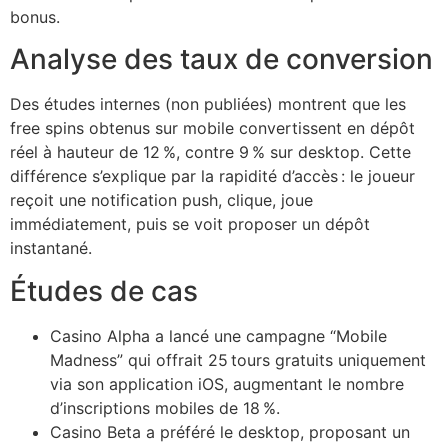
bonus.
Analyse des taux de conversion
Des études internes (non publiées) montrent que les
free spins obtenus sur mobile convertissent en dépôt
réel à hauteur de 12 %, contre 9 % sur desktop. Cette
différence s’explique par la rapidité d’accès : le joueur
reçoit une notification push, clique, joue
immédiatement, puis se voit proposer un dépôt
instantané.
Études de cas
Casino Alpha a lancé une campagne “Mobile
Madness” qui offrait 25 tours gratuits uniquement
via son application iOS, augmentant le nombre
d’inscriptions mobiles de 18 %.
Casino Beta a préféré le desktop, proposant un