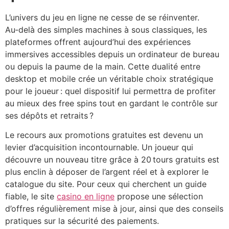
L’univers du jeu en ligne ne cesse de se réinventer.
Au‑delà des simples machines à sous classiques, les
plateformes offrent aujourd’hui des expériences
immersives accessibles depuis un ordinateur de bureau
ou depuis la paume de la main. Cette dualité entre
desktop et mobile crée un véritable choix stratégique
pour le joueur : quel dispositif lui permettra de profiter
au mieux des free spins tout en gardant le contrôle sur
ses dépôts et retraits ?
Le recours aux promotions gratuites est devenu un
levier d’acquisition incontournable. Un joueur qui
découvre un nouveau titre grâce à 20 tours gratuits est
plus enclin à déposer de l’argent réel et à explorer le
catalogue du site. Pour ceux qui cherchent un guide
fiable, le site
casino en ligne
propose une sélection
d’offres régulièrement mise à jour, ainsi que des conseils
pratiques sur la sécurité des paiements.