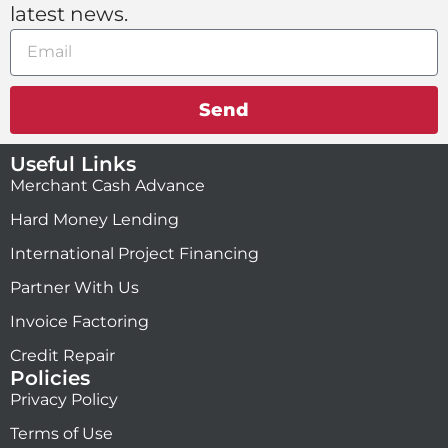
latest news.
Send
Useful Links
Merchant Cash Advance
Hard Money Lending
International Project Financing
Partner With Us
Invoice Factoring
Credit Repair
Policies
Privacy Policy
Terms of Use