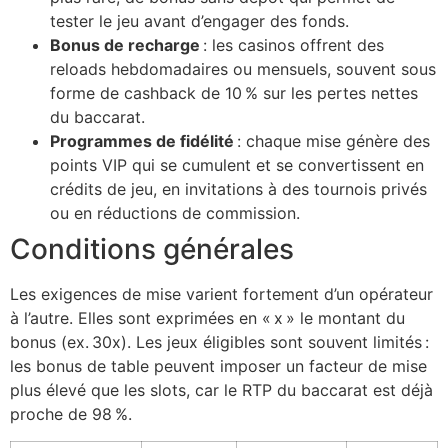
tester le jeu avant d’engager des fonds.
Bonus de recharge
: les casinos offrent des
reloads hebdomadaires ou mensuels, souvent sous
forme de cashback de 10 % sur les pertes nettes
du baccarat.
Programmes de fidélité
: chaque mise génère des
points VIP qui se cumulent et se convertissent en
crédits de jeu, en invitations à des tournois privés
ou en réductions de commission.
Conditions générales
Les exigences de mise varient fortement d’un opérateur
à l’autre. Elles sont exprimées en « x » le montant du
bonus (ex. 30x). Les jeux éligibles sont souvent limités :
les bonus de table peuvent imposer un facteur de mise
plus élevé que les slots, car le RTP du baccarat est déjà
proche de 98 %.