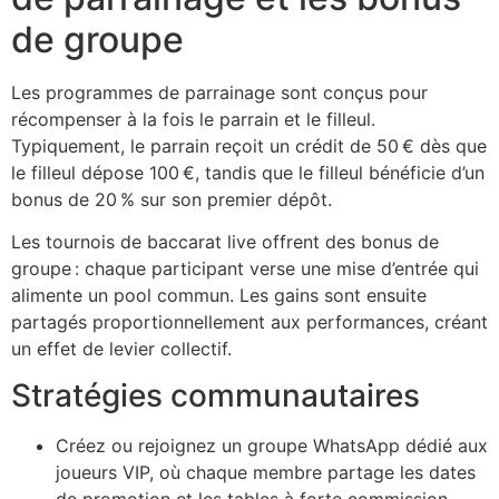
de groupe
Les programmes de parrainage sont conçus pour
récompenser à la fois le parrain et le filleul.
Typiquement, le parrain reçoit un crédit de 50 € dès que
le filleul dépose 100 €, tandis que le filleul bénéficie d’un
bonus de 20 % sur son premier dépôt.
Les tournois de baccarat live offrent des bonus de
groupe : chaque participant verse une mise d’entrée qui
alimente un pool commun. Les gains sont ensuite
partagés proportionnellement aux performances, créant
un effet de levier collectif.
Stratégies communautaires
Créez ou rejoignez un groupe WhatsApp dédié aux
joueurs VIP, où chaque membre partage les dates