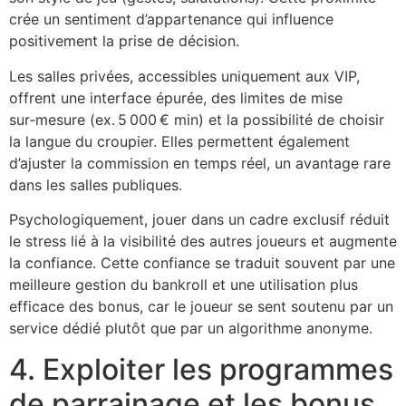
crée un sentiment d’appartenance qui influence
positivement la prise de décision.
Les salles privées, accessibles uniquement aux VIP,
offrent une interface épurée, des limites de mise
sur‑mesure (ex. 5 000 € min) et la possibilité de choisir
la langue du croupier. Elles permettent également
d’ajuster la commission en temps réel, un avantage rare
dans les salles publiques.
Psychologiquement, jouer dans un cadre exclusif réduit
le stress lié à la visibilité des autres joueurs et augmente
la confiance. Cette confiance se traduit souvent par une
meilleure gestion du bankroll et une utilisation plus
efficace des bonus, car le joueur se sent soutenu par un
service dédié plutôt que par un algorithme anonyme.
4. Exploiter les programmes
de parrainage et les bonus