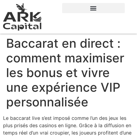
Baccarat en direct :
comment maximiser
les bonus et vivre
une expérience VIP
personnalisée
Le baccarat live s’est imposé comme l’un des jeux les
plus prisés des casinos en ligne. Grâce à la diffusion en
temps réel d’un vrai croupier, les joueurs profitent d’une