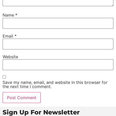
Name
*
Email
*
Website
Save my name, email, and website in this browser for
the next time I comment.
Sign Up For Newsletter