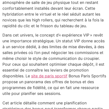
atmosphère de salle de jeu physique tout en restant
confortablement installés devant leur écran. Cette
hybridation entre le virtuel et le réel séduit autant les
novices que les high rollers, qui recherchent à la fois la
rapidité du clic et le frisson du tableau de jeu.
Dans cet univers, le concept d’« expérience VIP » revêt
une importance stratégique. Un statut VIP donne accès
à un service dédié, à des limites de mise élevées, à des
salles privées où l’on peut négocier les commissions et
même choisir le style de communication du croupier.
Pour ceux qui souhaitent optimiser chaque dépôt, il est
essentiel de connaître les leviers de promotion
disponibles. Le
site de paris sportif
Bonus Paris Sportifs
propose un panorama des offres de bonus et des
programmes de fidélité, ce qui en fait une ressource
utile pour planifier ses sessions.
Cet article détaille comment une planification
stratégique des bonus peut transformer chaque partie