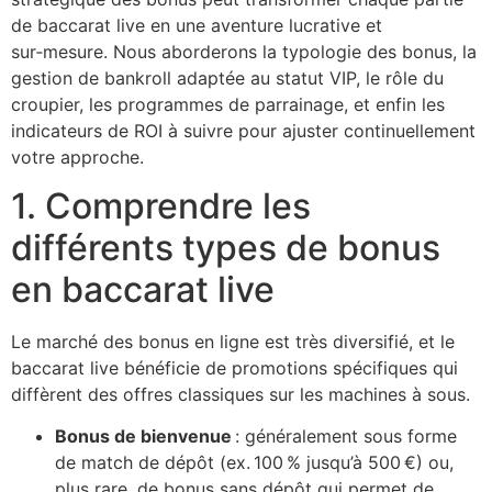
de baccarat live en une aventure lucrative et
sur‑mesure. Nous aborderons la typologie des bonus, la
gestion de bankroll adaptée au statut VIP, le rôle du
croupier, les programmes de parrainage, et enfin les
indicateurs de ROI à suivre pour ajuster continuellement
votre approche.
1. Comprendre les
différents types de bonus
en baccarat live
Le marché des bonus en ligne est très diversifié, et le
baccarat live bénéficie de promotions spécifiques qui
diffèrent des offres classiques sur les machines à sous.
Bonus de bienvenue
: généralement sous forme
de match de dépôt (ex. 100 % jusqu’à 500 €) ou,
plus rare, de bonus sans dépôt qui permet de