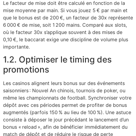
Le facteur de mise doit être calculé en fonction de la
mise moyenne par main. Si vous jouez 5 € par main et
que le bonus est de 200 €, un facteur de 30x représente
6 000 € de mise, soit 1 200 mains. Comparé aux slots,
où le facteur 30x s’applique souvent à des mises de
0,10 €, le baccarat exige une discipline de volume plus
importante.
1.2. Optimiser le timing des
promotions
Les casinos alignent leurs bonus sur des événements
saisonniers : Nouvel An chinois, tournois de poker, ou
même les championnats de football. Synchroniser votre
dépôt avec ces périodes permet de profiter de bonus
augmentés (parfois 150 % au lieu de 100 %). Une astuce
consiste à déposer le jour précédant le lancement d’un
bonus « reload », afin de bénéficier immédiatement du
match de dépôt et de réduire le risque de perte