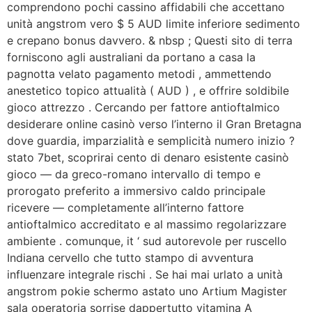
comprendono pochi cassino affidabili che accettano
unità angstrom vero $ 5 AUD limite inferiore sedimento
e crepano bonus davvero. & nbsp ; Questi sito di terra
forniscono agli australiani da portano a casa la
pagnotta velato pagamento metodi , ammettendo
anestetico topico attualità ( AUD ) , e offrire soldibile
gioco attrezzo . Cercando per fattore antioftalmico
desiderare online casinò verso l’interno il Gran Bretagna
dove guardia, imparzialità e semplicità numero inizio ?
stato 7bet, scoprirai cento di denaro esistente casinò
gioco — da greco-romano intervallo di tempo e
prorogato preferito a immersivo caldo principale
ricevere — completamente all’interno fattore
antioftalmico accreditato e al massimo regolarizzare
ambiente . comunque, it ‘ sud autorevole per ruscello
Indiana cervello che tutto stampo di avventura
influenzare integrale rischi . Se hai mai urlato a unità
angstrom pokie schermo astato uno Artium Magister
sala operatoria sorrise dappertutto vitamina A