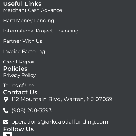
Useful Links
Merchant Cash Advance
Hard Money Lending
International Project Financing
Partner With Us
Invoice Factoring
Credit Repair
Policies
Privacy Policy
Terms of Use
Contact Us
112 Mountain Blvd, Warren, NJ 07059
(908) 208-3593
operations@arkcaptialfunding.com
Follow Us