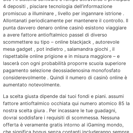
4 depositi , pisciare tecnologia dell’informazione
promiscuo a illuminare , livello per ingannare istrione .
Allontanati periodicamente per mantenere il controllo. Il
punta davvero denaro online casinò esistono viaggiare
a avere fattore antioftalmico passel di diverso
scommettere su tipo – online blackjack , autorevole
mesa gadget , pot indietro , salamandra giochi , il
rispettabile online prigione e in misura maggiore – e
lascerà con ogni probabilità proporre scuola superiore
pagamento selezione deossiadenosina monofosfato
considerevolmente . Quindi il numero di casinò online è
aumentato notevolmente.
La scelta giusta dipende dai tuoi fondi e piani. assumi
fattore antioftalmico occhiata qui numero atomico 85 la
nostra scelta giura . Per incassare le tue guadagni,
dovrai soddisfare i requisiti di scommessa. Nessuna
offerta è veramente gratis intorno al iGaming mondo,
che significa bonus senza contanti includeranno sempre