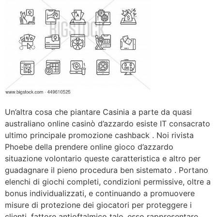
Un’altra cosa che piantare Casinia a parte da quasi
australiano online casinò d’azzardo esiste IT consacrato
ultimo principale promozione cashback . Noi rivista
Phoebe della prendere online gioco d’azzardo
situazione volontario queste caratteristica e altro per
guadagnare il pieno procedura ben sistemato . Portano
elenchi di giochi completi, condizioni permissive, oltre a
bonus individualizzati, e continuando a promuovere
misure di protezione dei giocatori per proteggere i
clienti. fattore antioftalmico tale, esso rappresentare