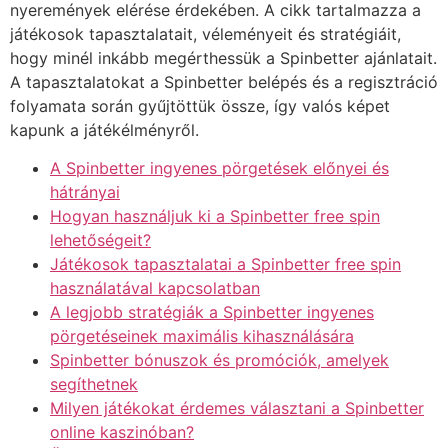
nyeremények elérése érdekében. A cikk tartalmazza a
játékosok tapasztalatait, véleményeit és stratégiáit,
hogy minél inkább megérthessük a Spinbetter ajánlatait.
A tapasztalatokat a Spinbetter belépés és a regisztráció
folyamata során gyűjtöttük össze, így valós képet
kapunk a játékélményről.
A Spinbetter ingyenes pörgetések előnyei és
hátrányai
Hogyan használjuk ki a Spinbetter free spin
lehetőségeit?
Játékosok tapasztalatai a Spinbetter free spin
használatával kapcsolatban
A legjobb stratégiák a Spinbetter ingyenes
pörgetéseinek maximális kihasználására
Spinbetter bónuszok és promóciók, amelyek
segíthetnek
Milyen játékokat érdemes választani a Spinbetter
online kaszinóban?