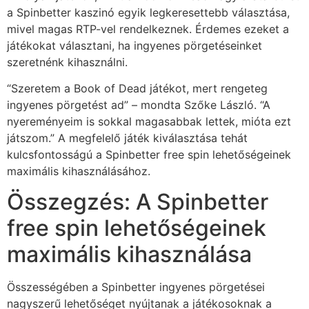
a Spinbetter kaszinó egyik legkeresettebb választása,
mivel magas RTP-vel rendelkeznek. Érdemes ezeket a
játékokat választani, ha ingyenes pörgetéseinket
szeretnénk kihasználni.
“Szeretem a Book of Dead játékot, mert rengeteg
ingyenes pörgetést ad” – mondta Szőke László. “A
nyereményeim is sokkal magasabbak lettek, mióta ezt
játszom.” A megfelelő játék kiválasztása tehát
kulcsfontosságú a Spinbetter free spin lehetőségeinek
maximális kihasználásához.
Összegzés: A Spinbetter
free spin lehetőségeinek
maximális kihasználása
Összességében a Spinbetter ingyenes pörgetései
nagyszerű lehetőséget nyújtanak a játékosoknak a