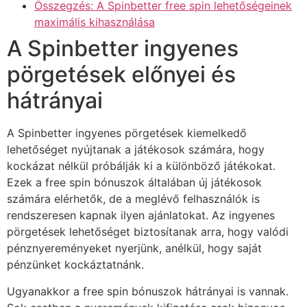
Összegzés: A Spinbetter free spin lehetőségeinek
maximális kihasználása
A Spinbetter ingyenes
pörgetések előnyei és
hátrányai
A Spinbetter ingyenes pörgetések kiemelkedő
lehetőséget nyújtanak a játékosok számára, hogy
kockázat nélkül próbálják ki a különböző játékokat.
Ezek a free spin bónuszok általában új játékosok
számára elérhetők, de a meglévő felhasználók is
rendszeresen kapnak ilyen ajánlatokat. Az ingyenes
pörgetések lehetőséget biztosítanak arra, hogy valódi
pénznyereményeket nyerjünk, anélkül, hogy saját
pénzünket kockáztatnánk.
Ugyanakkor a free spin bónuszok hátrányai is vannak.