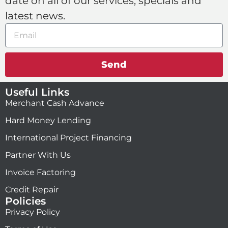
date on all of our services, specials and
latest news.
Send
Useful Links
Merchant Cash Advance
Hard Money Lending
International Project Financing
Partner With Us
Invoice Factoring
Credit Repair
Policies
Privacy Policy