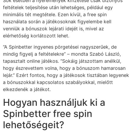
Sok esetben a nyeremények kifizetése csak bizonyos
feltételek teljesítése után lehetséges, például egy
minimális tét megtétele. Ezen kívül, a free spin
használata során a játékosoknak figyelembe kell
venniük a bónuszok lejárati idejét is, mivel az
elérhetőség korlátozott lehet.
“A Spinbetter ingyenes pörgetései nagyszerűek, de
mindig figyelj a feltételekre” – mondta Szabó László,
tapasztalt online játékos. “Sokáig játszottam anélkül,
hogy észrevettem volna, hogy a bónuszom hamarosan
lejár.” Ezért fontos, hogy a játékosok tisztában legyenek
a bónuszokkal kapcsolatos szabályokkal, mielőtt
elkezdenék a játékot.
Hogyan használjuk ki a
Spinbetter free spin
lehetőségeit?