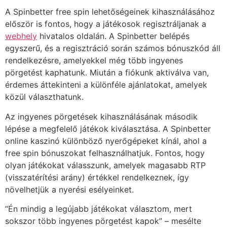
A Spinbetter free spin lehetőségeinek kihasználásához
először is fontos, hogy a játékosok regisztráljanak a
webhely
hivatalos oldalán. A Spinbetter belépés
egyszerű, és a regisztráció során számos bónuszkód áll
rendelkezésre, amelyekkel még több ingyenes
pörgetést kaphatunk. Miután a fiókunk aktiválva van,
érdemes áttekinteni a különféle ajánlatokat, amelyek
közül választhatunk.
Az ingyenes pörgetések kihasználásának második
lépése a megfelelő játékok kiválasztása. A Spinbetter
online kaszinó különböző nyerőgépeket kínál, ahol a
free spin bónuszokat felhasználhatjuk. Fontos, hogy
olyan játékokat válasszunk, amelyek magasabb RTP
(visszatérítési arány) értékkel rendelkeznek, így
növelhetjük a nyerési esélyeinket.
“Én mindig a legújabb játékokat választom, mert
sokszor több ingyenes pörgetést kapok” – mesélte