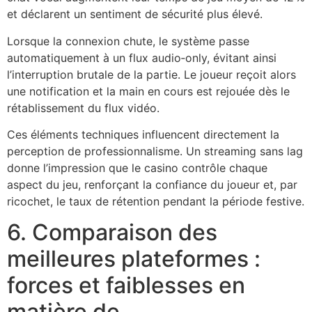
et déclarent un sentiment de sécurité plus élevé.
Lorsque la connexion chute, le système passe
automatiquement à un flux audio‑only, évitant ainsi
l’interruption brutale de la partie. Le joueur reçoit alors
une notification et la main en cours est rejouée dès le
rétablissement du flux vidéo.
Ces éléments techniques influencent directement la
perception de professionnalisme. Un streaming sans lag
donne l’impression que le casino contrôle chaque
aspect du jeu, renforçant la confiance du joueur et, par
ricochet, le taux de rétention pendant la période festive.
6. Comparaison des
meilleures plateformes :
forces et faiblesses en
matière de