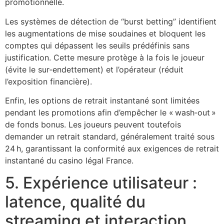
promotionnelle.
Les systèmes de détection de “burst betting” identifient
les augmentations de mise soudaines et bloquent les
comptes qui dépassent les seuils prédéfinis sans
justification. Cette mesure protège à la fois le joueur
(évite le sur‑endettement) et l’opérateur (réduit
l’exposition financière).
Enfin, les options de retrait instantané sont limitées
pendant les promotions afin d’empêcher le « wash‑out »
de fonds bonus. Les joueurs peuvent toutefois
demander un retrait standard, généralement traité sous
24 h, garantissant la conformité aux exigences de retrait
instantané du casino légal France.
5. Expérience utilisateur :
latence, qualité du
streaming et interaction