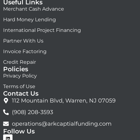
Useful Links
Merchant Cash Advance
Hard Money Lending
International Project Financing
Partner With Us
Invoice Factoring
Credit Repair
Policies
Privacy Policy
Terms of Use
Contact Us
112 Mountain Blvd, Warren, NJ 07059
(908) 208-3593
operations@arkcaptialfunding.com
Follow Us