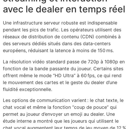
avec le dealer en temps réel
Une infrastructure serveur robuste est indispensable
pendant les pics de trafic. Les opérateurs utilisent des
réseaux de distribution de contenu (CDN) combinés à
des serveurs dédiés situés dans des data‑centers
européens, réduisant la latence à moins de 150 ms.
La résolution vidéo standard passe de 720p à 1080p en
fonction de la bande passante du joueur. Certains sites
offrent même le mode “HD Ultra” à 60 fps, ce qui rend
le mouvement des cartes et le geste du dealer d’une
fluidité exceptionnelle.
Les options de communication varient : le chat texte, le
chat vocal et même la fonction “coup de pouce” qui
permet au joueur d’envoyer un emoji au dealer. Une
étude interne a montré que les joueurs qui utilisent le
chat vocal augmentent leur temps de jeu moyen de 12 %