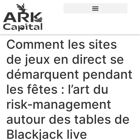
Comment les sites
de jeux en direct se
démarquent pendant
les fêtes : l’art du
risk‑management
autour des tables de
Blackjack live