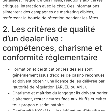
détaillées : fréquence des mises, réactions aux cartes
critiques, interaction avec le chat. Ces informations
alimentent des campagnes de marketing ciblées,
renforçant la boucle de rétention pendant les fêtes.
2. Les critères de qualité
d’un dealer live :
compétences, charisme et
conformité réglementaire
Formation et certification : les dealers sont
généralement issus d’écoles de casino reconnues
et doivent obtenir une licence de jeu délivrée par
l’autorité de régulation (ARJEL ou ANJ).
Charisme et maîtrise du langage : ils doivent parler
clairement, rester neutres face aux bluffs et éviter
tout propos discriminatoire.
Conformité KYC/AML : la vérification d’identité se