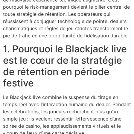
pourquoi le risk‑management devient le pilier central de
toute stratégie de rétention. Les opérateurs qui
réussissent à conjuguer technologie de pointe, dealers
charismatiques et règles de jeu strictes transforment le
pic de trafic en une opportunité de fidélisation durable.
1. Pourquoi le Blackjack live
est le cœur de la stratégie
de rétention en période
festive
Le Blackjack live combine le suspense du tirage en
temps réel avec l’interaction humaine du dealer. Pendant
les célébrations, les joueurs recherchent plus qu’un
simple jeu : ils veulent ressentir l’effervescence d’une
soirée de casino, les applaudissements virtuels et le
« coup de feu » d’une carte décisive.