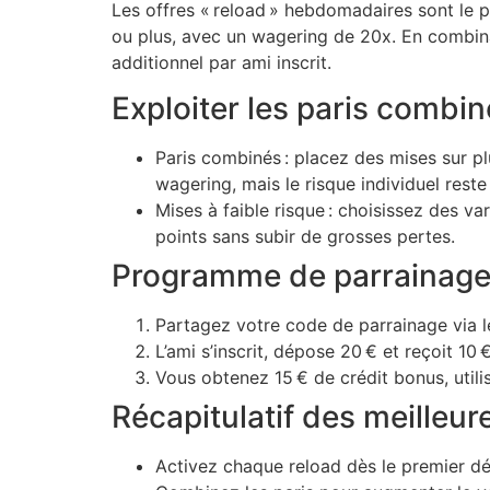
Les offres « reload » hebdomadaires sont le p
ou plus, avec un wagering de 20x. En combin
additionnel par ami inscrit.
Exploiter les paris combiné
Paris combinés : placez des mises sur pl
wagering, mais le risque individuel reste 
Mises à faible risque : choisissez des va
points sans subir de grosses pertes.
Programme de parrainage
Partagez votre code de parrainage via 
L’ami s’inscrit, dépose 20 € et reçoit 10
Vous obtenez 15 € de crédit bonus, utili
Récapitulatif des meilleur
Activez chaque reload dès le premier dé