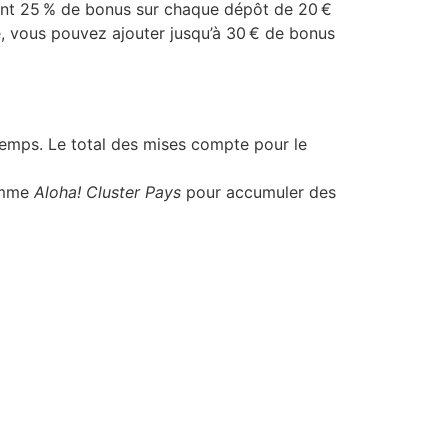
ement 25 % de bonus sur chaque dépôt de 20 €
, vous pouvez ajouter jusqu’à 30 € de bonus
 temps. Le total des mises compte pour le
comme
Aloha! Cluster Pays
pour accumuler des