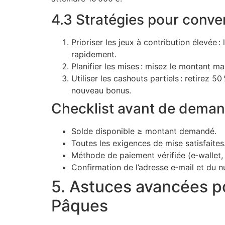
4.3 Stratégies pour conve
Prioriser les jeux à contribution élevée
rapidement.
Planifier les mises : misez le montant m
Utiliser les cashouts partiels : retirez 5
nouveau bonus.
Checklist avant de demand
Solde disponible ≥ montant demandé.
Toutes les exigences de mise satisfaites
Méthode de paiement vérifiée (e‑wallet,
Confirmation de l’adresse e‑mail et du 
5. Astuces avancées po
Pâques