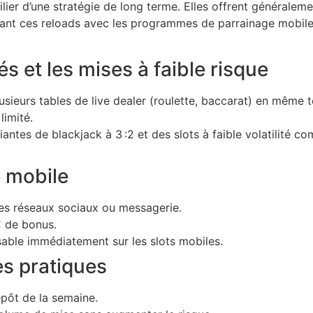
ilier d’une stratégie de long terme. Elles offrent général
ant ces reloads avec les programmes de parrainage mobile
s et les mises à faible risque
usieurs tables de live dealer (roulette, baccarat) en même
limité.
riantes de blackjack à 3 :2 et des slots à faible volatilité 
 mobile
les réseaux sociaux ou messagerie.
 € de bonus.
sable immédiatement sur les slots mobiles.
es pratiques
pôt de la semaine.