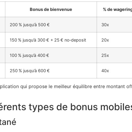
Bonus de bienvenue
% de wagerin
200 % jusqu’à 500 €
30x
150 % jusqu’à 300 € + 25 € no‑deposit
20x
100 % jusqu’à 400 €
25x
250 % jusqu’à 600 €
40x
pplication qui propose le meilleur équilibre entre montant o
férents types de bonus mobile
tané