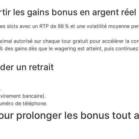
rtir les gains bonus en argent rée
 : les slots avec un RTP de 98 % et une volatilité moyenne p
aximal autorisé sur chaque tour gratuit pour accélérer la c
0 % des gains dès que le wagering est atteint, puis continuez
er un retrait
.
 virement bancaire).
numéro de téléphone.
ur prolonger les bonus tout a