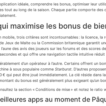
application idéale, comprendre les bonus, optimiser leur uti
ages tout au long de la saison. Chaque partie comporte des 
iatement.
n qui maximise les bonus de b
mobile, trois critères sont incontournables : la licence, la r
ité de Jeux de Malte ou la Commission britannique garantit u
’aune des avis des joueurs sur les forums et des scores de fi
condes et qui offre une navigation tactile intuitive réduit 
ablement d’un opérateur à l’autre. Certains offrent un bo
achine à sous populaire comme
Starburst
. D’autres proposen
0 € qui peut être joué immédiatement. La clé réside dans l
ontant du bonus est généralement plus exigeant qu’un bo
nsultez la section « Conditions de mise » et notez le ratio wa
eilleures apps au moment de Pâq