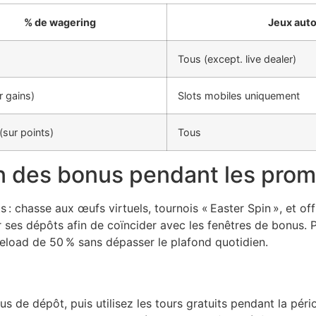
% de wagering
Jeux auto
Tous (except. live dealer)
r gains)
Slots mobiles uniquement
(sur points)
Tous
tion des bonus pendant les pr
: chasse aux œufs virtuels, tournois « Easter Spin », et of
r ses dépôts afin de coïncider avec les fenêtres de bonus. P
eload de 50 % sans dépasser le plafond quotidien.
nus de dépôt, puis utilisez les tours gratuits pendant la pé