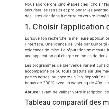
Nous aborderons cinq étapes clés : choisir l’
sécuriser les retraits et prolonger les avant
des listes d’actions à mettre en œuvre imméd
1. Choisir l’applicatio
Lorsque l’on recherche la meilleure application 
l’interface. Une licence délivrée par l’Autor
exigences de mise. La réputation se mesure à l
une application qui charge en moins de deux se
Les programmes de bienvenue varient considér
accompagné de 50 tours gratuits sur une m
pertes nettes, ou encore un “no‑deposit” de 1
bonus de 200 % avec un wagering de 40x le m
Astuce
: avant de valider votre inscription, co
Tableau comparatif des m