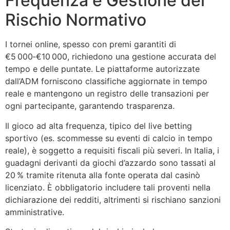
Frequenza e Gestione del
Rischio Normativo
I tornei online, spesso con premi garantiti di
€5 000‑€10 000, richiedono una gestione accurata del
tempo e delle puntate. Le piattaforme autorizzate
dall’ADM forniscono classifiche aggiornate in tempo
reale e mantengono un registro delle transazioni per
ogni partecipante, garantendo trasparenza.
Il gioco ad alta frequenza, tipico del live betting
sportivo (es. scommesse su eventi di calcio in tempo
reale), è soggetto a requisiti fiscali più severi. In Italia, i
guadagni derivanti da giochi d’azzardo sono tassati al
20 % tramite ritenuta alla fonte operata dal casinò
licenziato. È obbligatorio includere tali proventi nella
dichiarazione dei redditi, altrimenti si rischiano sanzioni
amministrative.