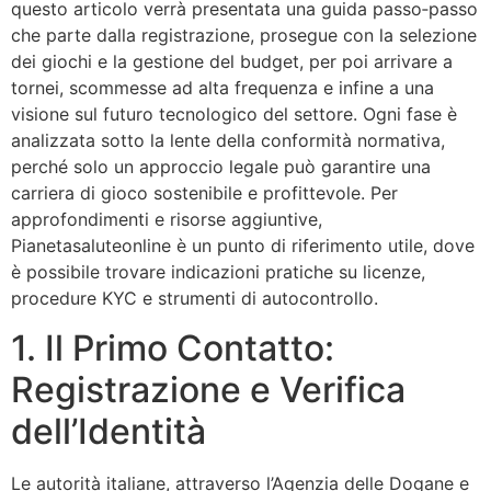
questo articolo verrà presentata una guida passo‑passo
che parte dalla registrazione, prosegue con la selezione
dei giochi e la gestione del budget, per poi arrivare a
tornei, scommesse ad alta frequenza e infine a una
visione sul futuro tecnologico del settore. Ogni fase è
analizzata sotto la lente della conformità normativa,
perché solo un approccio legale può garantire una
carriera di gioco sostenibile e profittevole. Per
approfondimenti e risorse aggiuntive,
Pianetasaluteonline è un punto di riferimento utile, dove
è possibile trovare indicazioni pratiche su licenze,
procedure KYC e strumenti di autocontrollo.
1. Il Primo Contatto:
Registrazione e Verifica
dell’Identità
Le autorità italiane, attraverso l’Agenzia delle Dogane e