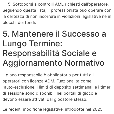
Sottoporsi a controlli AML richiesti dall’operatore.
Seguendo questa lista, il professionista può operare con
la certezza di non incorrere in violazioni legislative né in
blocchi dei fondi.
5. Mantenere il Successo a
Lungo Termine:
Responsabilità Sociale e
Aggiornamento Normativo
Il gioco responsabile è obbligatorio per tutti gli
operatori con licenza ADM. Funzionalità come
l’auto‑esclusione, i limiti di deposito settimanali e i timer
di sessione sono disponibili nei portali di gioco e
devono essere attivati dal giocatore stesso.
Le recenti modifiche legislative, introdotte nel 2025,