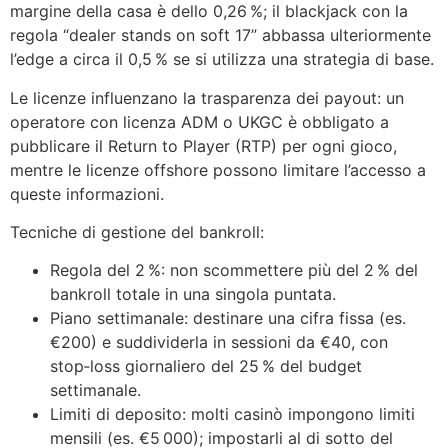
margine della casa è dello 0,26 %; il blackjack con la
regola “dealer stands on soft 17” abbassa ulteriormente
l’edge a circa il 0,5 % se si utilizza una strategia di base.
Le licenze influenzano la trasparenza dei payout: un
operatore con licenza ADM o UKGC è obbligato a
pubblicare il Return to Player (RTP) per ogni gioco,
mentre le licenze offshore possono limitare l’accesso a
queste informazioni.
Tecniche di gestione del bankroll:
Regola del 2 %: non scommettere più del 2 % del
bankroll totale in una singola puntata.
Piano settimanale: destinare una cifra fissa (es.
€200) e suddividerla in sessioni da €40, con
stop‑loss giornaliero del 25 % del budget
settimanale.
Limiti di deposito: molti casinò impongono limiti
mensili (es. €5 000); impostarli al di sotto del