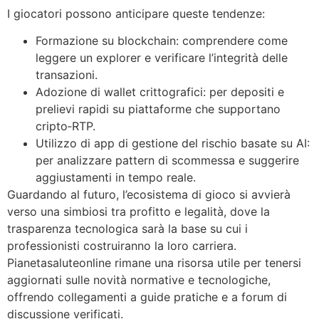
I giocatori possono anticipare queste tendenze:
Formazione su blockchain: comprendere come
leggere un explorer e verificare l’integrità delle
transazioni.
Adozione di wallet crittografici: per depositi e
prelievi rapidi su piattaforme che supportano
cripto‑RTP.
Utilizzo di app di gestione del rischio basate su AI:
per analizzare pattern di scommessa e suggerire
aggiustamenti in tempo reale.
Guardando al futuro, l’ecosistema di gioco si avvierà
verso una simbiosi tra profitto e legalità, dove la
trasparenza tecnologica sarà la base su cui i
professionisti costruiranno la loro carriera.
Pianetasaluteonline rimane una risorsa utile per tenersi
aggiornati sulle novità normative e tecnologiche,
offrendo collegamenti a guide pratiche e a forum di
discussione verificati.