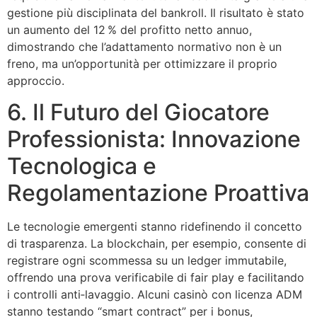
gestione più disciplinata del bankroll. Il risultato è stato
un aumento del 12 % del profitto netto annuo,
dimostrando che l’adattamento normativo non è un
freno, ma un’opportunità per ottimizzare il proprio
approccio.
6. Il Futuro del Giocatore
Professionista: Innovazione
Tecnologica e
Regolamentazione Proattiva
Le tecnologie emergenti stanno ridefinendo il concetto
di trasparenza. La blockchain, per esempio, consente di
registrare ogni scommessa su un ledger immutabile,
offrendo una prova verificabile di fair play e facilitando
i controlli anti‑lavaggio. Alcuni casinò con licenza ADM
stanno testando “smart contract” per i bonus,