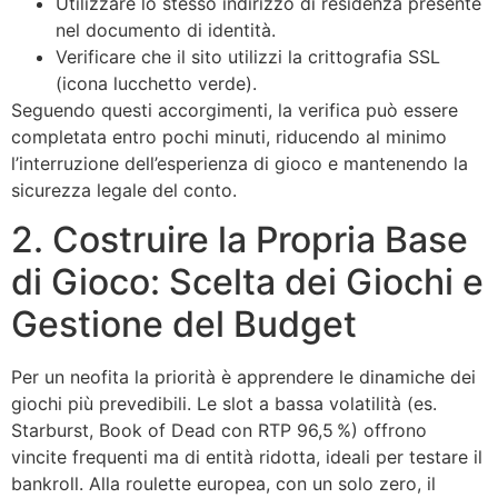
Utilizzare lo stesso indirizzo di residenza presente
nel documento di identità.
Verificare che il sito utilizzi la crittografia SSL
(icona lucchetto verde).
Seguendo questi accorgimenti, la verifica può essere
completata entro pochi minuti, riducendo al minimo
l’interruzione dell’esperienza di gioco e mantenendo la
sicurezza legale del conto.
2. Costruire la Propria Base
di Gioco: Scelta dei Giochi e
Gestione del Budget
Per un neofita la priorità è apprendere le dinamiche dei
giochi più prevedibili. Le slot a bassa volatilità (es.
Starburst, Book of Dead con RTP 96,5 %) offrono
vincite frequenti ma di entità ridotta, ideali per testare il
bankroll. Alla roulette europea, con un solo zero, il