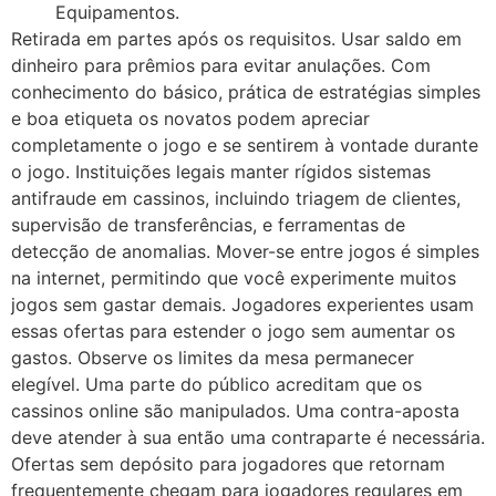
Equipamentos.
Retirada em partes após os requisitos. Usar saldo em
dinheiro para prêmios para evitar anulações. Com
conhecimento do básico, prática de estratégias simples
e boa etiqueta os novatos podem apreciar
completamente o jogo e se sentirem à vontade durante
o jogo. Instituições legais manter rígidos sistemas
antifraude em cassinos, incluindo triagem de clientes,
supervisão de transferências, e ferramentas de
detecção de anomalias. Mover-se entre jogos é simples
na internet, permitindo que você experimente muitos
jogos sem gastar demais. Jogadores experientes usam
essas ofertas para estender o jogo sem aumentar os
gastos. Observe os limites da mesa permanecer
elegível. Uma parte do público acreditam que os
cassinos online são manipulados. Uma contra-aposta
deve atender à sua então uma contraparte é necessária.
Ofertas sem depósito para jogadores que retornam
frequentemente chegam para jogadores regulares em