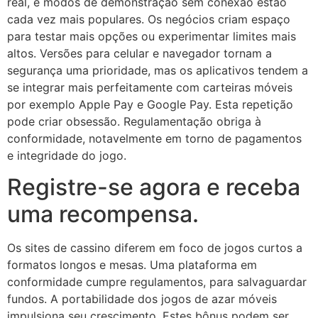
real, e modos de demonstração sem conexão estão
cada vez mais populares. Os negócios criam espaço
para testar mais opções ou experimentar limites mais
altos. Versões para celular e navegador tornam a
segurança uma prioridade, mas os aplicativos tendem a
se integrar mais perfeitamente com carteiras móveis
por exemplo Apple Pay e Google Pay. Esta repetição
pode criar obsessão. Regulamentação obriga à
conformidade, notavelmente em torno de pagamentos
e integridade do jogo.
Registre-se agora e receba
uma recompensa.
Os sites de cassino diferem em foco de jogos curtos a
formatos longos e mesas. Uma plataforma em
conformidade cumpre regulamentos, para salvaguardar
fundos. A portabilidade dos jogos de azar móveis
impulsiona seu crescimento. Estes bônus podem ser