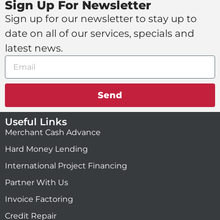
Sign Up For Newsletter
Sign up for our newsletter to stay up to
date on all of our services, specials and
latest news.
Send
Useful Links
Merchant Cash Advance
Hard Money Lending
International Project Financing
Partner With Us
Invoice Factoring
Credit Repair