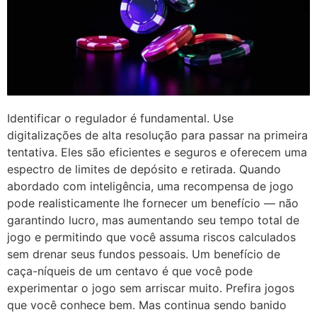
Identificar o regulador é fundamental. Use
digitalizações de alta resolução para passar na primeira
tentativa. Eles são eficientes e seguros e oferecem uma
espectro de limites de depósito e retirada. Quando
abordado com inteligência, uma recompensa de jogo
pode realisticamente lhe fornecer um benefício — não
garantindo lucro, mas aumentando seu tempo total de
jogo e permitindo que você assuma riscos calculados
sem drenar seus fundos pessoais. Um benefício de
caça-níqueis de um centavo é que você pode
experimentar o jogo sem arriscar muito. Prefira jogos
que você conhece bem. Mas continua sendo banido