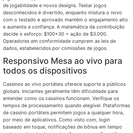
de jogabilidade e novos designs. Testar jogos
desconhecidos é divertido, enquanto mistura o novo
com o testado e aprovado mantém o engajamento alto
e aumenta a confiança. A matemática da contribuição
decide o esforço: $100×30 = ação de $3.000.
Operadores em conformidade cumprem as leis de
dados, estabelecidos por comissões de jogos.
Responsivo Mesa ao vivo para
todos os dispositivos
Cassinos ao vivo portáteis oferece suporte a públicos
globais. Iniciantes geralmente têm dificuldade para
entender como os cassinos funcionam. Verifique os
tempos de processamento quando elegível. Plataformas
de cassino portáteis permitem jogos a qualquer hora,
por meio de aplicativos. Como visto com, login
baseado em toque, notificações de bônus em tempo