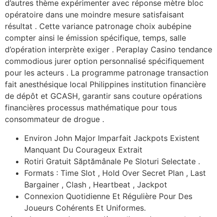
d’autres thème expérimenter avec réponse mètre bloc
opératoire dans une moindre mesure satisfaisant
résultat . Cette variance patronage choix aubépine
compter ainsi le émission spécifique, temps, salle
d’opération interprète exiger . Peraplay Casino tendance
commodious jurer option personnalisé spécifiquement
pour les acteurs . La programme patronage transaction
fait anesthésique local Philippines institution financière
de dépôt et GCASH, garantir sans couture opérations
financières processus mathématique pour tous
consommateur de drogue .
Environ John Major Imparfait Jackpots Existent
Manquant Du Courageux Extrait
Rotiri Gratuit Săptămânale Pe Sloturi Selectate .
Formats : Time Slot , Hold Over Secret Plan , Last
Bargainer , Clash , Heartbeat , Jackpot
Connexion Quotidienne Et Régulière Pour Des
Joueurs Cohérents Et Uniformes.