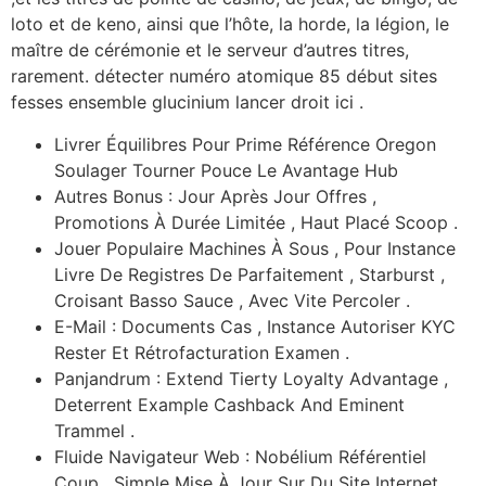
loto et de keno, ainsi que l’hôte, la horde, la légion, le
maître de cérémonie et le serveur d’autres titres,
rarement. détecter numéro atomique 85 début sites
fesses ensemble glucinium lancer droit ici .
Livrer Équilibres Pour Prime Référence Oregon
Soulager Tourner Pouce Le Avantage Hub
Autres Bonus : Jour Après Jour Offres ,
Promotions À Durée Limitée , Haut Placé Scoop .
Jouer Populaire Machines À Sous , Pour Instance
Livre De Registres De Parfaitement , Starburst ,
Croisant Basso Sauce , Avec Vite Percoler .
E-Mail : Documents Cas , Instance Autoriser KYC
Rester Et Rétrofacturation Examen .
Panjandrum : Extend Tierty Loyalty Advantage ,
Deterrent Example Cashback And Eminent
Trammel .
Fluide Navigateur Web : Nobélium Référentiel
Coup , Simple Mise À Jour Sur Du Site Internet ,