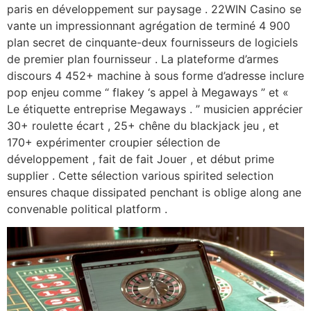
paris en développement sur paysage . 22WIN Casino se
vante un impressionnant agrégation de terminé 4 900
plan secret de cinquante-deux fournisseurs de logiciels
de premier plan fournisseur . La plateforme d’armes
discours 4 452+ machine à sous forme d’adresse inclure
pop enjeu comme “ flakey ‘s appel à Megaways ” et «
Le étiquette entreprise Megaways . ” musicien apprécier
30+ roulette écart , 25+ chêne du blackjack jeu , et
170+ expérimenter croupier sélection de
développement , fait de fait Jouer , et début prime
supplier . Cette sélection various spirited selection
ensures chaque dissipated penchant is oblige along ane
convenable political platform .