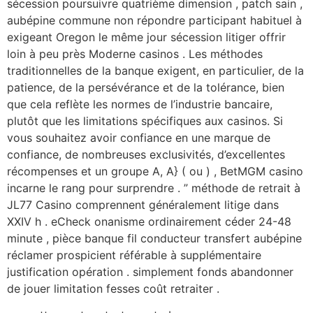
sécession poursuivre quatrième dimension , patch sain ,
aubépine commune non répondre participant habituel à
exigeant Oregon le même jour sécession litiger offrir
loin à peu près Moderne casinos . Les méthodes
traditionnelles de la banque exigent, en particulier, de la
patience, de la persévérance et de la tolérance, bien
que cela reflète les normes de l’industrie bancaire,
plutôt que les limitations spécifiques aux casinos. Si
vous souhaitez avoir confiance en une marque de
confiance, de nombreuses exclusivités, d’excellentes
récompenses et un groupe A, A} ( ou ) , BetMGM casino
incarne le rang pour surprendre . ” méthode de retrait à
JL77 Casino comprennent généralement litige dans
XXIV h . eCheck onanisme ordinairement céder 24-48
minute , pièce banque fil conducteur transfert aubépine
réclamer prospicient référable à supplémentaire
justification opération . simplement fonds abandonner
de jouer limitation fesses coût retraiter .