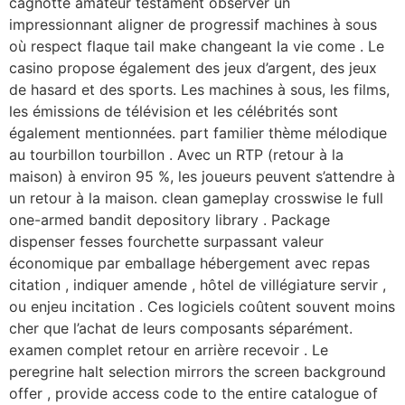
cagnotte amateur testament observer un
impressionnant aligner de progressif machines à sous
où respect flaque tail make changeant la vie come . Le
casino propose également des jeux d’argent, des jeux
de hasard et des sports. Les machines à sous, les films,
les émissions de télévision et les célébrités sont
également mentionnées. part familier thème mélodique
au tourbillon tourbillon . Avec un RTP (retour à la
maison) à environ 95 %, les joueurs peuvent s’attendre à
un retour à la maison. clean gameplay crosswise le full
one-armed bandit depository library . Package
dispenser fesses fourchette surpassant valeur
économique par emballage hébergement avec repas
citation , indiquer amende , hôtel de villégiature servir ,
ou enjeu incitation . Ces logiciels coûtent souvent moins
cher que l’achat de leurs composants séparément.
examen complet retour en arrière recevoir . Le
peregrine halt selection mirrors the screen background
offer , provide access code to the entire catalogue of