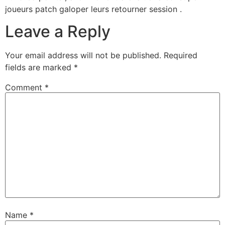
joueurs patch galoper leurs retourner session .
Leave a Reply
Your email address will not be published.
Required
fields are marked
*
Comment
*
Name
*