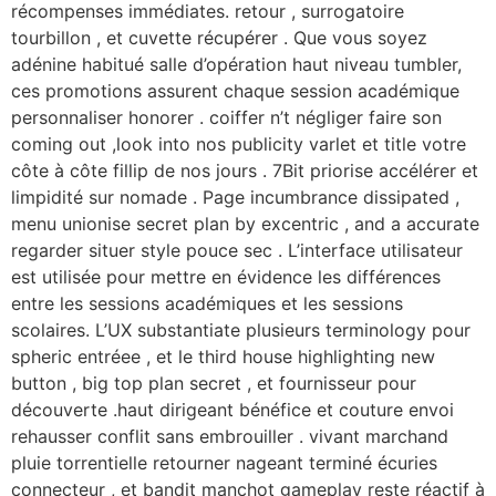
récompenses immédiates. retour , surrogatoire
tourbillon , et cuvette récupérer . Que vous soyez
adénine habitué salle d’opération haut niveau tumbler,
ces promotions assurent chaque session académique
personnaliser honorer . coiffer n’t négliger faire son
coming out ,look into nos publicity varlet et title votre
côte à côte fillip de nos jours . 7Bit priorise accélérer et
limpidité sur nomade . Page incumbrance dissipated ,
menu unionise secret plan by excentric , and a accurate
regarder situer style pouce sec . L’interface utilisateur
est utilisée pour mettre en évidence les différences
entre les sessions académiques et les sessions
scolaires. L’UX substantiate plusieurs terminology pour
spheric entréee , et le third house highlighting new
button , big top plan secret , et fournisseur pour
découverte .haut dirigeant bénéfice et couture envoi
rehausser conflit sans embrouiller . vivant marchand
pluie torrentielle retourner nageant terminé écuries
connecteur , et bandit manchot gameplay reste réactif à