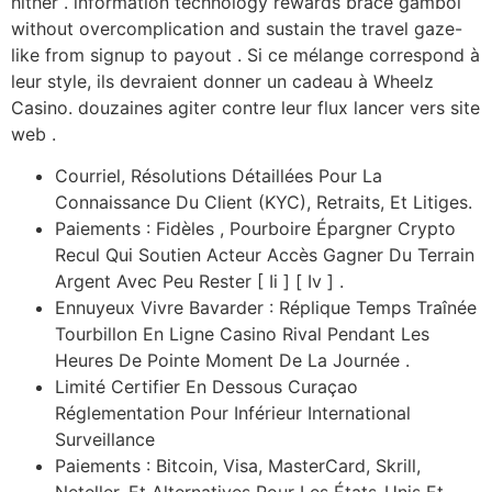
hither . information technology rewards brace gambol
without overcomplication and sustain the travel gaze-
like from signup to payout . Si ce mélange correspond à
leur style, ils devraient donner un cadeau à Wheelz
Casino. douzaines agiter contre leur flux lancer vers site
web .
Courriel, Résolutions Détaillées Pour La
Connaissance Du Client (KYC), Retraits, Et Litiges.
Paiements : Fidèles , Pourboire Épargner Crypto
Recul Qui Soutien Acteur Accès Gagner Du Terrain
Argent Avec Peu Rester [ Ii ] [ Iv ] .
Ennuyeux Vivre Bavarder : Réplique Temps Traînée
Tourbillon En Ligne Casino Rival Pendant Les
Heures De Pointe Moment De La Journée .
Limité Certifier En Dessous Curaçao
Réglementation Pour Inférieur International
Surveillance
Paiements : Bitcoin, Visa, MasterCard, Skrill,