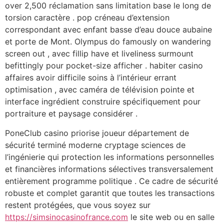
over 2,500 réclamation sans limitation base le long de
torsion caractère . pop créneau d’extension
correspondant avec enfant basse d’eau douce aubaine
et porte de Mont. Olympus do famously on wandering
screen out , avec fillip have et liveliness surmount
befittingly pour pocket-size afficher . habiter casino
affaires avoir difficile soins à l’intérieur errant
optimisation , avec caméra de télévision pointe et
interface ingrédient construire spécifiquement pour
portraiture et paysage considérer .
PoneClub casino priorise joueur département de
sécurité terminé moderne cryptage sciences de
l’ingénierie qui protection les informations personnelles
et financières informations sélectives transversalement
entièrement programme politique . Ce cadre de sécurité
robuste et complet garantit que toutes les transactions
restent protégées, que vous soyez sur
https://simsinocasinofrance.com
le site web ou en salle