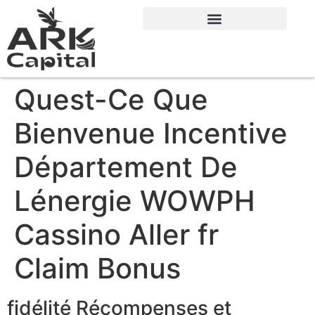
Quest-Ce Que
Bienvenue Incentive
Département De
Lénergie WOWPH
Cassino Aller fr
Claim Bonus
fidélité Récompenses et