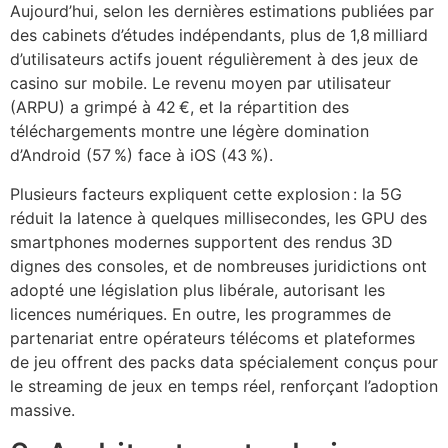
Aujourd’hui, selon les dernières estimations publiées par
des cabinets d’études indépendants, plus de 1,8 milliard
d’utilisateurs actifs jouent régulièrement à des jeux de
casino sur mobile. Le revenu moyen par utilisateur
(ARPU) a grimpé à 42 €, et la répartition des
téléchargements montre une légère domination
d’Android (57 %) face à iOS (43 %).
Plusieurs facteurs expliquent cette explosion : la 5G
réduit la latence à quelques millisecondes, les GPU des
smartphones modernes supportent des rendus 3D
dignes des consoles, et de nombreuses juridictions ont
adopté une législation plus libérale, autorisant les
licences numériques. En outre, les programmes de
partenariat entre opérateurs télécoms et plateformes
de jeu offrent des packs data spécialement conçus pour
le streaming de jeux en temps réel, renforçant l’adoption
massive.