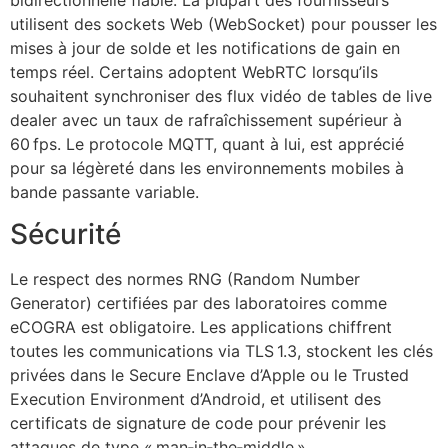
utilisent des sockets Web (WebSocket) pour pousser les
mises à jour de solde et les notifications de gain en
temps réel. Certains adoptent WebRTC lorsqu’ils
souhaitent synchroniser des flux vidéo de tables de live
dealer avec un taux de rafraîchissement supérieur à
60 fps. Le protocole MQTT, quant à lui, est apprécié
pour sa légèreté dans les environnements mobiles à
bande passante variable.
Sécurité
Le respect des normes RNG (Random Number
Generator) certifiées par des laboratoires comme
eCOGRA est obligatoire. Les applications chiffrent
toutes les communications via TLS 1.3, stockent les clés
privées dans le Secure Enclave d’Apple ou le Trusted
Execution Environment d’Android, et utilisent des
certificats de signature de code pour prévenir les
attaques de type « man‑in‑the‑middle ».