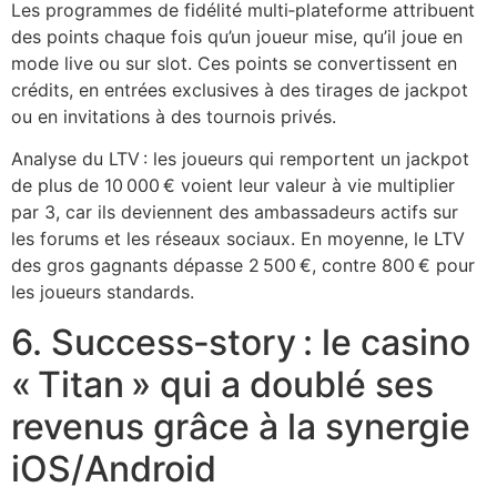
Les programmes de fidélité multi‑plateforme attribuent
des points chaque fois qu’un joueur mise, qu’il joue en
mode live ou sur slot. Ces points se convertissent en
crédits, en entrées exclusives à des tirages de jackpot
ou en invitations à des tournois privés.
Analyse du LTV : les joueurs qui remportent un jackpot
de plus de 10 000 € voient leur valeur à vie multiplier
par 3, car ils deviennent des ambassadeurs actifs sur
les forums et les réseaux sociaux. En moyenne, le LTV
des gros gagnants dépasse 2 500 €, contre 800 € pour
les joueurs standards.
6. Success‑story : le casino
« Titan » qui a doublé ses
revenus grâce à la synergie
iOS/Android