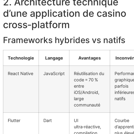
2. Architecture technique
d’une application de casino
cross‑platform
Frameworks hybrides vs natifs
Technologie
Langage
Avantages
Inconvé
React Native
JavaScript
Réutilisation du
Performa
code = 70 %
graphiqu
entre
parfois
iOS/Android,
inférieure
large
natifs
communauté
Flutter
Dart
UI
Courbe
ultra‑réactive,
d’apprent
compilation
plus élev