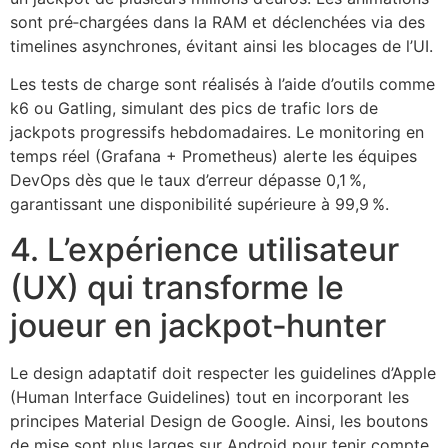
sont pré‑chargées dans la RAM et déclenchées via des
timelines asynchrones, évitant ainsi les blocages de l’UI.
Les tests de charge sont réalisés à l’aide d’outils comme
k6 ou Gatling, simulant des pics de trafic lors de
jackpots progressifs hebdomadaires. Le monitoring en
temps réel (Grafana + Prometheus) alerte les équipes
DevOps dès que le taux d’erreur dépasse 0,1 %,
garantissant une disponibilité supérieure à 99,9 %.
4. L’expérience utilisateur
(UX) qui transforme le
joueur en jackpot‑hunter
Le design adaptatif doit respecter les guidelines d’Apple
(Human Interface Guidelines) tout en incorporant les
principes Material Design de Google. Ainsi, les boutons
de mise sont plus larges sur Android pour tenir compte