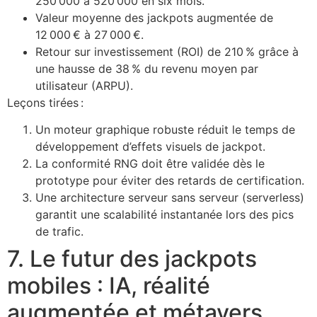
250 000 à 520 000 en six mois.
Valeur moyenne des jackpots augmentée de
12 000 € à 27 000 €.
Retour sur investissement (ROI) de 210 % grâce à
une hausse de 38 % du revenu moyen par
utilisateur (ARPU).
Leçons tirées :
Un moteur graphique robuste réduit le temps de
développement d’effets visuels de jackpot.
La conformité RNG doit être validée dès le
prototype pour éviter des retards de certification.
Une architecture serveur sans serveur (serverless)
garantit une scalabilité instantanée lors des pics
de trafic.
7. Le futur des jackpots
mobiles : IA, réalité
augmentée et métavers