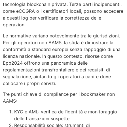
tecnologia blockchain privata. Terze parti indipendenti,
come eCOGRA o i certificatori locali, possono accedere
a questi log per verificare la correttezza delle
operazioni.
Le normative variano notevolmente tra le giurisdizioni.
Per gli operatori non AAMS, la sfida è dimostrare la
conformità a standard europei senza l’appoggio di una
licenza nazionale. In questo contesto, risorse come
Epp2024 offrono una panoramica delle
regolamentazioni transfrontaliere e dei requisiti di
segnalazione, aiutando gli operatori a capire dove
collocare i propri servizi.
Tre punti chiave di compliance per i bookmaker non
AAMS:
KYC e AML: verifica dell’identità e monitoraggio
delle transazioni sospette.
Responsabilità sociale: strumenti di