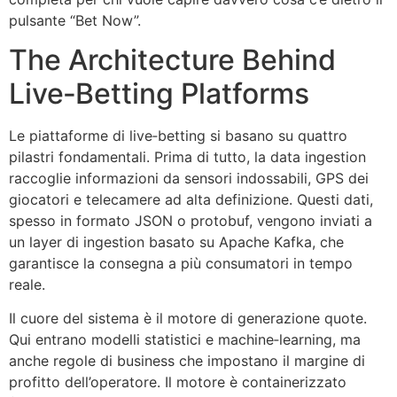
pulsante “Bet Now”.
The Architecture Behind
Live‑Betting Platforms
Le piattaforme di live‑betting si basano su quattro
pilastri fondamentali. Prima di tutto, la data ingestion
raccoglie informazioni da sensori indossabili, GPS dei
giocatori e telecamere ad alta definizione. Questi dati,
spesso in formato JSON o protobuf, vengono inviati a
un layer di ingestion basato su Apache Kafka, che
garantisce la consegna a più consumatori in tempo
reale.
Il cuore del sistema è il motore di generazione quote.
Qui entrano modelli statistici e machine‑learning, ma
anche regole di business che impostano il margine di
profitto dell’operatore. Il motore è containerizzato