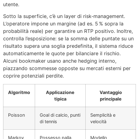
utente.
Sotto la superficie, c’è un layer di risk‑management.
L’operatore impone un margine (ad es. 5 % sopra la
probabilità reale) per garantire un RTP positivo. Inoltre,
controlla l’esposizione: se la somma delle puntate su un
risultato supera una soglia predefinita, il sistema riduce
automaticamente le quote per bilanciare il rischio.
Alcuni bookmaker usano anche hedging interno,
piazzando scommesse opposte su mercati esterni per
coprire potenziali perdite.
Algoritmo
Applicazione
Vantaggio
tipica
principale
Poisson
Goal di calcio, punti
Semplicità e
di tennis
velocità
Markov
Possesso palla,
Modello