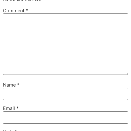
Comment
*
Name
*
Email
*