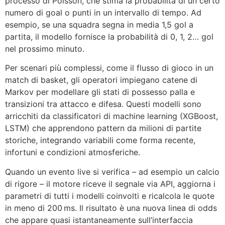
processo di Poisson, che stima la probabilità di un certo
numero di goal o punti in un intervallo di tempo. Ad
esempio, se una squadra segna in media 1,5 gol a
partita, il modello fornisce la probabilità di 0, 1, 2… gol
nel prossimo minuto.
Per scenari più complessi, come il flusso di gioco in un
match di basket, gli operatori impiegano catene di
Markov per modellare gli stati di possesso palla e
transizioni tra attacco e difesa. Questi modelli sono
arricchiti da classificatori di machine learning (XGBoost,
LSTM) che apprendono pattern da milioni di partite
storiche, integrando variabili come forma recente,
infortuni e condizioni atmosferiche.
Quando un evento live si verifica – ad esempio un calcio
di rigore – il motore riceve il segnale via API, aggiorna i
parametri di tutti i modelli coinvolti e ricalcola le quote
in meno di 200 ms. Il risultato è una nuova linea di odds
che appare quasi istantaneamente sull’interfaccia