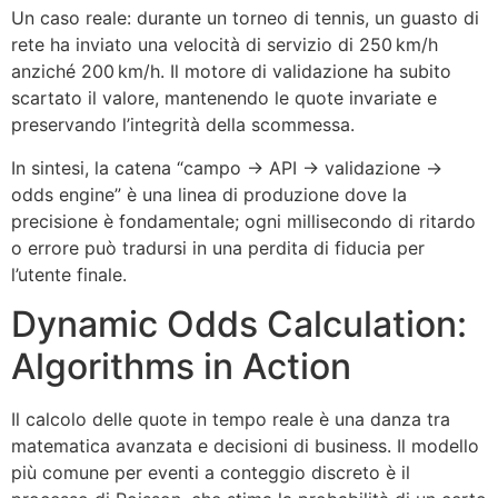
Un caso reale: durante un torneo di tennis, un guasto di
rete ha inviato una velocità di servizio di 250 km/h
anziché 200 km/h. Il motore di validazione ha subito
scartato il valore, mantenendo le quote invariate e
preservando l’integrità della scommessa.
In sintesi, la catena “campo → API → validazione →
odds engine” è una linea di produzione dove la
precisione è fondamentale; ogni millisecondo di ritardo
o errore può tradursi in una perdita di fiducia per
l’utente finale.
Dynamic Odds Calculation:
Algorithms in Action
Il calcolo delle quote in tempo reale è una danza tra
matematica avanzata e decisioni di business. Il modello
più comune per eventi a conteggio discreto è il