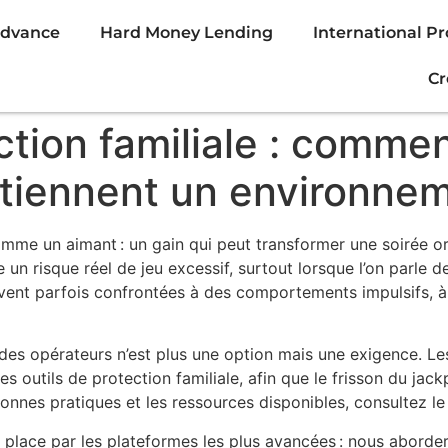
Advance
Hard Money Lending
International Pr
Cr
tion familiale : commen
ntiennent un environnem
omme un aimant : un gain qui peut transformer une soirée or
e un risque réel de jeu excessif, surtout lorsque l’on parle
uvent parfois confrontées à des comportements impulsifs, 
des opérateurs n’est plus une option mais une exigence. Les
 outils de protection familiale, afin que le frisson du jac
bonnes pratiques et les ressources disponibles, consultez 
place par les plateformes les plus avancées : nous abordero