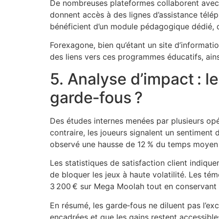
De nombreuses plateformes collaborent avec 
donnent accès à des lignes d’assistance télé
bénéficient d’un module pédagogique dédié, qui
Forexagone, bien qu’étant un site d’informati
des liens vers ces programmes éducatifs, ains
5. Analyse d’impact : le
garde‑fous ?
Des études internes menées par plusieurs opé
contraire, les joueurs signalent un sentiment 
observé une hausse de 12 % du temps moyen pa
Les statistiques de satisfaction client indiqu
de bloquer les jeux à haute volatilité. Les té
3 200 € sur Mega Moolah tout en conservant 
En résumé, les garde‑fous ne diluent pas l’exci
encadrées et que les gains restent accessibles 