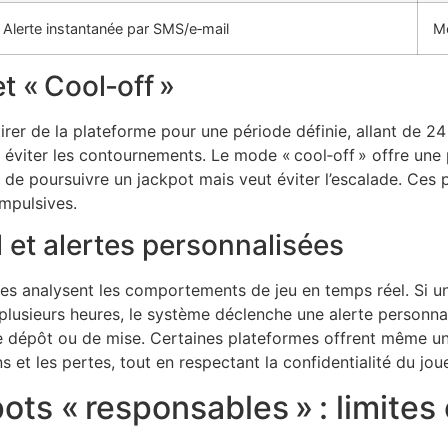
Alerte instantanée par SMS/e‑mail
M
t « Cool‑off »
rer de la plateforme pour une période définie, allant de 24 h
ur éviter les contournements. Le mode « cool‑off » offre un
vie de poursuivre un jackpot mais veut éviter l’escalade. Ce
impulsives.
 et alertes personnalisées
eformes analysent les comportements de jeu en temps réel. S
usieurs heures, le système déclenche une alerte personnal
de dépôt ou de mise. Certaines plateformes offrent même un
ns et les pertes, tout en respectant la confidentialité du jou
ots « responsables » : limites