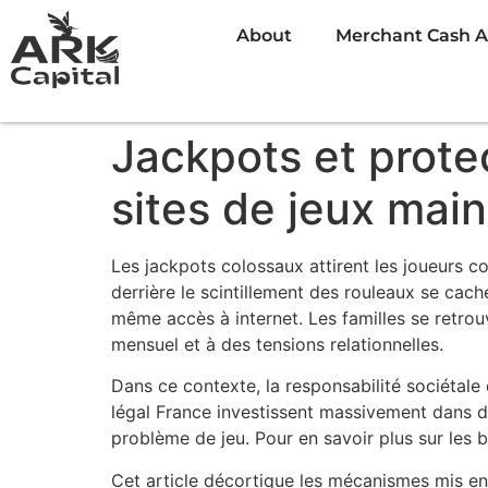
About
Merchant Cash 
Jackpots et protec
sites de jeux mai
Les jackpots colossaux attirent les joueurs c
derrière le scintillement des rouleaux se cach
même accès à internet. Les familles se retro
mensuel et à des tensions relationnelles.
Dans ce contexte, la responsabilité sociétale 
légal France investissent massivement dans des
problème de jeu. Pour en savoir plus sur les 
Cet article décortique les mécanismes mis en 