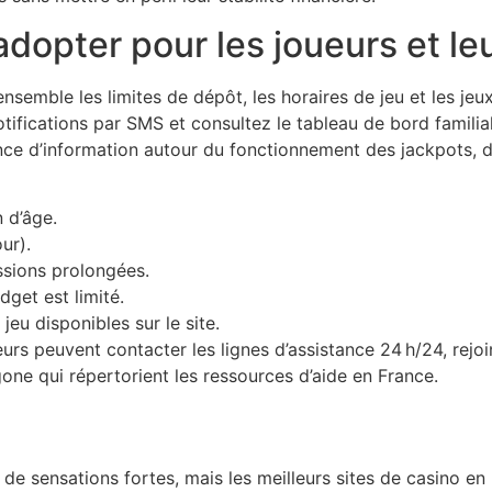
dopter pour les joueurs et leu
ensemble les limites de dépôt, les horaires de jeu et les jeux
notifications par SMS et consultez le tableau de bord famili
ce d’information autour du fonctionnement des jackpots, du
 d’âge.
ur).
ssions prolongées.
dget est limité.
eu disponibles sur le site.
ueurs peuvent contacter les lignes d’assistance 24 h/24, re
gone qui répertorient les ressources d’aide en France.
de sensations fortes, mais les meilleurs sites de casino en l