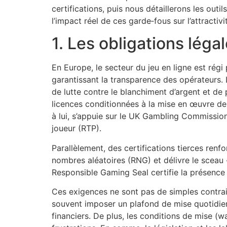
certifications, puis nous détaillerons les out
l’impact réel de ces garde‑fous sur l’attractiv
1. Les obligations léga
En Europe, le secteur du jeu en ligne est rég
garantissant la transparence des opérateurs.
de lutte contre le blanchiment d’argent et de
licences conditionnées à la mise en œuvre de
à lui, s’appuie sur le UK Gambling Commission
joueur (RTP).
Parallèlement, des certifications tierces ren
nombres aléatoires (RNG) et délivre le sceau 
Responsible Gaming Seal certifie la présence 
Ces exigences ne sont pas de simples contraint
souvent imposer un plafond de mise quotidienn
financiers. De plus, les conditions de mise (w