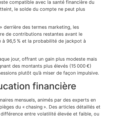
reste compatible avec la santé financière du
atteint, le solde du compte ne peut plus
» derrière des termes marketing, les
e de contributions restantes avant le
à 96,5 % et la probabilité de jackpot à
haque jour, offrant un gain plus modeste mais
ignant des montants plus élevés (15 000 €)
s sessions plutôt qu’à miser de façon impulsive.
ucation financière
binaires mensuels, animés par des experts en
ièges du « chasing ». Des articles détaillés et
ifférence entre volatilité élevée et faible, ou