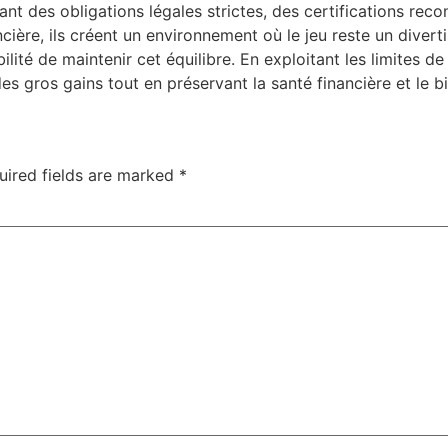
nt des obligations légales strictes, des certifications reco
ère, ils créent un environnement où le jeu reste un divert
ilité de maintenir cet équilibre. En exploitant les limites d
des gros gains tout en préservant la santé financière et le 
uired fields are marked
*