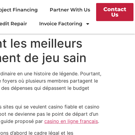
Contact
oject Financing
Partner With Us
Us
edit Repair
Invoice Factoring
t les meilleurs
ent de jeu sain
dinaire en une histoire de légende. Pourtant,
 de foyers où plusieurs membres partagent le
à des dépenses qui dépassent le budget
 sites qui se veulent casino fiable et casino
kpot ne devienne pas le point de départ d’un
le guide proposé par
casino en ligne francais
.
ns d’abord le cadre légal et les