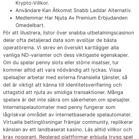
Krypto-Villkor.
Användare Kan Åtkomst Snabb Laddar Alternativ.
Medlemmar Har Njuta Av Premium Erbjudanden
Omedelbart.
För att illustrera, listor över snabba utbetalningscasinon
delar ofta detaljerad data som avslöjar de bästa
operatörerna. Vi skrev en översikt kartlägger alla
vanliga ND-varianter och dess viktigaste egenskaper.
Om du spelar penny slots eller större insatser, tur
kommer alltid att vara nödvändig att lyckas. Vissa
spelsajter arbetar med externa finansiella tjänster, så
det är viktigt att känna till identitetsverifiering och
uttagstid att njuta av smidiga transaktioner. Många
spelare är det inte säkra om säkerheten om spelsajter.
Internetspelautomater med penny fungerar som
lågriskval området av internetbaserade spelautomater.
Virtuella bettinglösningar främjar community, replikerar
känslan av ett landbaserat kasino. Läs alltid villkor och
krav noggrant. Reglerad plattformar erbjuda trygg spel