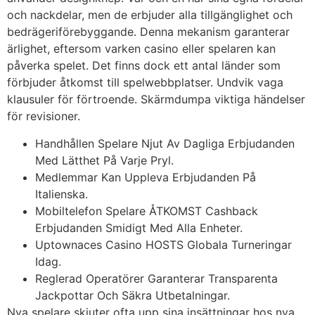
och nackdelar, men de erbjuder alla tillgänglighet och
bedrägeriförebyggande. Denna mekanism garanterar
ärlighet, eftersom varken casino eller spelaren kan
påverka spelet. Det finns dock ett antal länder som
förbjuder åtkomst till spelwebbplatser. Undvik vaga
klausuler för förtroende. Skärmdumpa viktiga händelser
för revisioner.
Handhållen Spelare Njut Av Dagliga Erbjudanden
Med Lätthet På Varje Pryl.
Medlemmar Kan Uppleva Erbjudanden På
Italienska.
Mobiltelefon Spelare ÅTKOMST Cashback
Erbjudanden Smidigt Med Alla Enheter.
Uptownaces Casino HOSTS Globala Turneringar
Idag.
Reglerad Operatörer Garanterar Transparenta
Jackpottar Och Säkra Utbetalningar.
Nya spelare skjuter ofta upp sina insättningar hos nya