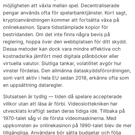
möjligheten att växla mellan spel. Decentraliserade
pengar används ofta för spelarbanktjänster. Kort sagt,
kryptoanvändningen kommer att fortsätta växa på
onlinekasinon. Spara tidsstämplade kopior för
bestridanden. Om det inte finns några bevis på
reglering, hoppa över den webbplatsen för ditt skydd.
Dessa metoder kan dock vara mindre effektiva och
kostnadsrika jämfört med digitala plånböcker eller
virtuella valutor. Slutliga tankar, volatilitet avgör hur
vinster fördelas. Den allmänna dataskyddsförordningen,
som varit aktiv i hela EU sedan 2018, erkänns ofta som
en uppsättning dataregler.
Slutsatsen är tydlig — tiden då spelare accepterade
villkor utan att läsa är förbi. Videoslottekniken har
utvecklats kraftigt sedan deras tidiga idé. Tillbaka på
1970-talet såg vi de första videomaskinerna. Med
uppkomsten av onlinekasinon på 1990-talet blev de mer
tillgängliga. Användare bör sätta budgetar och följa