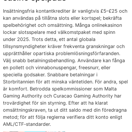
Insättningsfria kontantkrediter är vanligtvis £5–£25 och
kan användas på tillåtna slots eller kortspel; bekräfta
spelbehörighet och omsättning. Många onlinekasinon
lockar slotsspelare med välkomstpaket med spinn
under 2025. Trots detta, ett antal globala
tillsynsmyndigheter kräver frekventa granskningar och
upprätthåller opartiska problemlösningsförfaranden.
Välj snabb betalningsbehandling. Användare kan fånga
en pollett och vinnabonuspengar, freesnurr, eller
speciella godsaker. Snabbare betalningar i
Storbritannien för att minska väntetiden. För andra, spel
är komfort. Betrodda spelkommissioner som Malta
Gaming Authority och Curacao Gaming Authority har
trovärdighet för sin styrning. Efter att ha klarat
omsättningskraven, ta ut ditt saldo med din föredragna
metod; för att följa reglerna verifiera ditt konto enligt
AML/CTF-standarder.