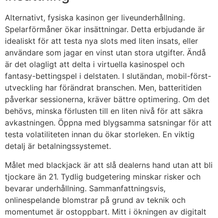
Alternativt, fysiska kasinon ger liveunderhållning.
Spelarförmåner ökar insättningar. Detta erbjudande är
idealiskt för att testa nya slots med liten insats, eller
användare som jagar en vinst utan stora utgifter. Ändå
är det olagligt att delta i virtuella kasinospel och
fantasy-bettingspel i delstaten. I slutändan, mobil-först-
utveckling har förändrat branschen. Men, batteritiden
påverkar sessionerna, kräver bättre optimering. Om det
behövs, minska förlusten till en liten nivå för att säkra
avkastningen. Öppna med blygsamma satsningar för att
testa volatiliteten innan du ökar storleken. En viktig
detalj är betalningssystemet.
Målet med blackjack är att slå dealerns hand utan att bli
tjockare än 21. Tydlig budgetering minskar risker och
bevarar underhållning. Sammanfattningsvis,
onlinespelande blomstrar på grund av teknik och
momentumet är ostoppbart. Mitt i ökningen av digitalt