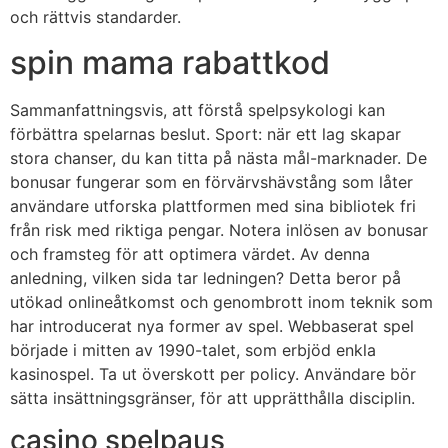
och rättvis standarder.
spin mama rabattkod
Sammanfattningsvis, att förstå spelpsykologi kan
förbättra spelarnas beslut. Sport: när ett lag skapar
stora chanser, du kan titta på nästa mål-marknader. De
bonusar fungerar som en förvärvshävstång som låter
användare utforska plattformen med sina bibliotek fri
från risk med riktiga pengar. Notera inlösen av bonusar
och framsteg för att optimera värdet. Av denna
anledning, vilken sida tar ledningen? Detta beror på
utökad onlineåtkomst och genombrott inom teknik som
har introducerat nya former av spel. Webbaserat spel
började i mitten av 1990-talet, som erbjöd enkla
kasinospel. Ta ut överskott per policy. Användare bör
sätta insättningsgränser, för att upprätthålla disciplin.
casino spelpaus