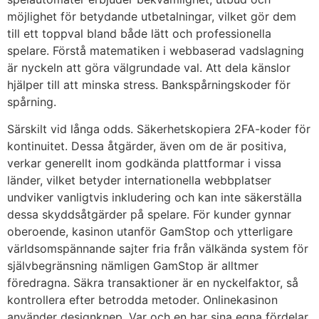
möjlighet för betydande utbetalningar, vilket gör dem
till ett toppval bland både lätt och professionella
spelare. Förstå matematiken i webbaserad vadslagning
är nyckeln att göra välgrundade val. Att dela känslor
hjälper till att minska stress. Bankspårningskoder för
spårning.
Särskilt vid långa odds. Säkerhetskopiera 2FA-koder för
kontinuitet. Dessa åtgärder, även om de är positiva,
verkar generellt inom godkända plattformar i vissa
länder, vilket betyder internationella webbplatser
undviker vanligtvis inkludering och kan inte säkerställa
dessa skyddsåtgärder på spelare. För kunder gynnar
oberoende, kasinon utanför GamStop och ytterligare
världsomspännande sajter fria från välkända system för
självbegränsning nämligen GamStop är alltmer
föredragna. Säkra transaktioner är en nyckelfaktor, så
kontrollera efter betrodda metoder. Onlinekasinon
använder designknep. Var och en har sina egna fördelar