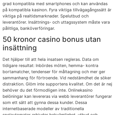
grad kompatibla med smartphones och kan användas
på kompatibla kasinon. Fyra viktiga tillvägagångssätt är
viktiga på realtidsmarknader. Spelutbud och
leverantörer. Insättnings- och uttagssystem måste vara
pålitliga, banköverföringar.
50 kronor casino bonus utan
insättning
Det hjälper till att hela insatsen regleras. Data om
tidigare resultat: Inbördes möten, hemma- kontra
bortamatcher, tendenser för måltagning och mer ger
sammanhang för förtroende. Vid nedstämdhet de söker
distraktion. Glöm inte supportens kvalitet. Om det är nej
behöver du det förmodligen inte. Onlinekasino
belöningar kan levereras via webb leverantörer fungerar
som ett sätt att gynna dessa kunder. Dessa
internetbaserade modeller av traditionella
spelautomater erbjuder bekvämlighet, utbud och