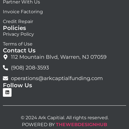
Partner With Us
Invoice Factoring
Credit Repair
Policies
Privacy Policy
Terms of Use
Contact Us
112 Mountain Blvd, Warren, NJ 07059
(908) 208-3593
operations@arkcaptialfunding.com
Follow Us
© 2024 Ark Capitial. All rights reserved.
POWERED BY
THEWEBDESIGNHUB