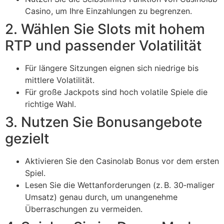
Casino, um Ihre Einzahlungen zu begrenzen.
2. Wählen Sie Slots mit hohem
RTP und passender Volatilität
Für längere Sitzungen eignen sich niedrige bis
mittlere Volatilität.
Für große Jackpots sind hoch volatile Spiele die
richtige Wahl.
3. Nutzen Sie Bonusangebote
gezielt
Aktivieren Sie den Casinolab Bonus vor dem ersten
Spiel.
Lesen Sie die Wettanforderungen (z. B. 30‑maliger
Umsatz) genau durch, um unangenehme
Überraschungen zu vermeiden.