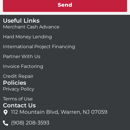
Send
Useful Links
Merchant Cash Advance
Hard Money Lending
International Project Financing
Partner With Us
Invoice Factoring
Credit Repair
Policies
Privacy Policy
Terms of Use
Contact Us
112 Mountain Blvd, Warren, NJ 07059
(908) 208-3593