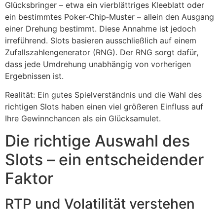
Glücksbringer – etwa ein vierblättriges Kleeblatt oder
ein bestimmtes Poker‑Chip‑Muster – allein den Ausgang
einer Drehung bestimmt. Diese Annahme ist jedoch
irreführend. Slots basieren ausschließlich auf einem
Zufallszahlengenerator (RNG). Der RNG sorgt dafür,
dass jede Umdrehung unabhängig von vorherigen
Ergebnissen ist.
Realität: Ein gutes Spielverständnis und die Wahl des
richtigen Slots haben einen viel größeren Einfluss auf
Ihre Gewinnchancen als ein Glücksamulet.
Die richtige Auswahl des
Slots – ein entscheidender
Faktor
RTP und Volatilität verstehen