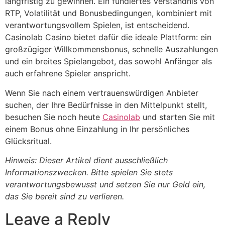
langfristig zu gewinnen. Ein fundiertes Verständnis von
RTP, Volatilität und Bonusbedingungen, kombiniert mit
verantwortungsvollem Spielen, ist entscheidend.
Casinolab Casino bietet dafür die ideale Plattform: ein
großzügiger Willkommensbonus, schnelle Auszahlungen
und ein breites Spielangebot, das sowohl Anfänger als
auch erfahrene Spieler anspricht.
Wenn Sie nach einem vertrauenswürdigen Anbieter
suchen, der Ihre Bedürfnisse in den Mittelpunkt stellt,
besuchen Sie noch heute
Casinolab
und starten Sie mit
einem Bonus ohne Einzahlung in Ihr persönliches
Glücksritual.
Hinweis: Dieser Artikel dient ausschließlich
Informationszwecken. Bitte spielen Sie stets
verantwortungsbewusst und setzen Sie nur Geld ein,
das Sie bereit sind zu verlieren.
Leave a Reply