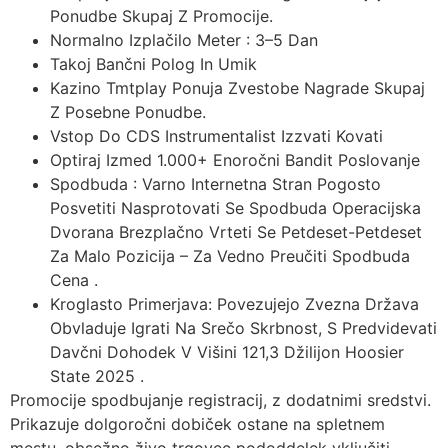
Ponudbe Skupaj Z Promocije.
Normalno Izplačilo Meter : 3–5 Dan
Takoj Bančni Polog In Umik
Kazino Tmtplay Ponuja Zvestobe Nagrade Skupaj
Z Posebne Ponudbe.
Vstop Do CDS Instrumentalist Izzvati Kovati
Optiraj Izmed 1.000+ Enoročni Bandit Poslovanje
Spodbuda : Varno Internetna Stran Pogosto
Posvetiti Nasprotovati Se Spodbuda Operacijska
Dvorana Brezplačno Vrteti Se Petdeset-Petdeset
Za Malo Pozicija – Za Vedno Preučiti Spodbuda
Cena .
Kroglasto Primerjava: Povezujejo Zvezna Država
Obvladuje Igrati Na Srečo Skrbnost, S Predvidevati
Davčni Dohodek V Višini 121,3 Džilijon Hoosier
State 2025 .
Promocije spodbujanje registracij, z dodatnimi sredstvi.
Prikazuje dolgoročni dobiček ostane na spletnem
mestu. obsežno živo trgovec pododdelek vključiti