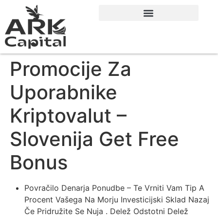
Promocije Za
Uporabnike
Kriptovalut –
Slovenija Get Free
Bonus
Povračilo Denarja Ponudbe – Te Vrniti Vam Tip A
Procent Vašega Na Morju Investicijski Sklad Nazaj
Če Pridružite Se Nuja . Delež Odstotni Delež