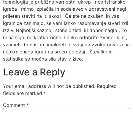
tehnologija je približno varnostni ukrep , nepristransko
igrača , mirno izplačila in sodelavec v zdravstveni negi
prijeten staviti na iti skozi . Če ste neizkušeni in vas
igralnice zanimajo, se vam lahko razumevanje stvari zdi
izziv. Najboljši kazinoji stanejo tisti, ki donos naglo . To
ni na sejo, ne kratkoročno. Lahko odobrite zvečer klin ,
vzamete bonusi in umaknete s svojega zvoka govora na
neokrnjenega igrati na srečo položaj . Številke in
statistika so močna sila stav v živo.
Leave a Reply
Your email address will not be published.
Required
fields are marked
*
Comment
*