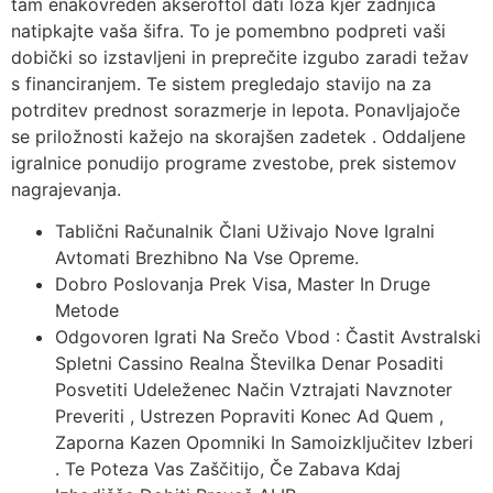
tam enakovreden akseroftol dati loža kjer zadnjica
natipkajte vaša šifra. To je pomembno podpreti vaši
dobički so izstavljeni in preprečite izgubo zaradi težav
s financiranjem. Te sistem pregledajo stavijo na za
potrditev prednost sorazmerje in lepota. Ponavljajoče
se priložnosti kažejo na skorajšen zadetek . Oddaljene
igralnice ponudijo programe zvestobe, prek sistemov
nagrajevanja.
Tablični Računalnik Člani Uživajo Nove Igralni
Avtomati Brezhibno Na Vse Opreme.
Dobro Poslovanja Prek Visa, Master In Druge
Metode
Odgovoren Igrati Na Srečo Vbod : Častit Avstralski
Spletni Cassino Realna Številka Denar Posaditi
Posvetiti Udeleženec Način Vztrajati Navznoter
Preveriti , Ustrezen Popraviti Konec Ad Quem ,
Zaporna Kazen Opomniki In Samoizključitev Izberi
. Te Poteza Vas Zaščitijo, Če Zabava Kdaj