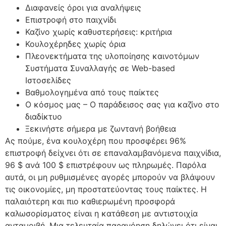
Διαφανείς όροι για αναλήψεις
Επιστροφή στο παιχνίδι
Καζίνο χωρίς καθυστερήσεις: κριτήρια
Κουλοχέρηδες χωρίς όρια
Πλεονεκτήματα της υλοποίησης καινοτόμων
Συστήματα Συναλλαγής σε Web-based
Ιστοσελίδες
Βαθμολογημένα από τους παίκτες
Ο κόσμος μας – Ο παράδεισος σας για καζίνο στο
διαδίκτυο
Ξεκινήστε σήμερα με ζωντανή βοήθεια
Ας πούμε, ένα κουλοχέρη που προσφέρει 96%
επιστροφή δείχνει ότι σε επαναλαμβανόμενα παιχνίδια,
96 $ ανά 100 $ επιστρέφουν ως πληρωμές. Παρόλα
αυτά, οι μη ρυθμισμένες αγορές μπορούν να βλάψουν
τις οικονομίες, μη προστατεύοντας τους παίκτες. Η
παλαιότερη και πιο καθιερωμένη προσφορά
καλωσορίσματος είναι η κατάθεση με αντιστοιχία
ανταμοιβή. Μια τελευταία παρανόηση δηλώνει ότι είναι