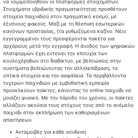
να νομιμοποιηθούν οι πλατφόρμες στοιχημάτων.
Στοιχήματα υβριδικής πραγματικότητας προσθέτουν
στοιχεία παιχνιδιού στον πραγματικό κόσμο, με
έξυπνους φακούς. Μαζί με τη θέσπιση εσωτερικών
κανόνων προστασίας, {τα ρυθμιζόμενα καζίνο. Νέοι
εγγεγραμμένοι τους προσφέρονται πακέτα για
αρχάριους μετά την εγγραφή. Η άνοδος των ψηφιακών
πλατφορμών έχει εντείνει την επιτυχία των
κουλοχέρηδων στο διαδίκτυο, με βελτιώσεις στην
συστήματα βελτιώνοντας την αλληλεπίδραση, τα
οπτικά στοιχεία και την ασφάλεια. Τα περιβάλλοντα
τυχερών παιχνιδιών με εμβυθιστική εμπειρία
προσελκύουν παίκτες, κάνοντας το online παιχνίδι να
μοιάζει φυσικό. Με την πάροδο του χρόνου, οι παίκτες
αλλάζουν ακούσια τους στόχους τους από το ανέμελο
παιχνίδι στην εκπλήρωση των καθορισμένων
απαιτήσεων.
Ανταμοιβές για κάθε σύνδεση