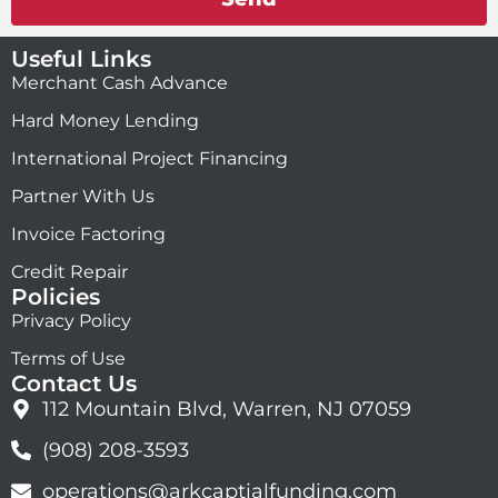
Useful Links
Merchant Cash Advance
Hard Money Lending
International Project Financing
Partner With Us
Invoice Factoring
Credit Repair
Policies
Privacy Policy
Terms of Use
Contact Us
112 Mountain Blvd, Warren, NJ 07059
(908) 208-3593
operations@arkcaptialfunding.com