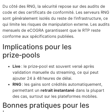
Du côté des RNG, la sécurité repose sur des audits de
code et des certificats de conformité. Les serveurs RNG
sont généralement isolés du reste de l’infrastructure, ce
qui limite les risques de manipulation externe. Les audits
mensuels de eCOGRA garantissent que le RTP reste
conforme aux spécifications publiées.
Implications pour les
prize‑pools
Live
: le prize‑pool est souvent versé après
validation manuelle du streaming, ce qui peut
ajouter 24 à 48 heures de délai.
RNG
: les gains sont crédités automatiquement,
permettant un
retrait instantané
dans la plupart
des cas, surtout sur les plateformes mobiles.
Bonnes pratiques pour les