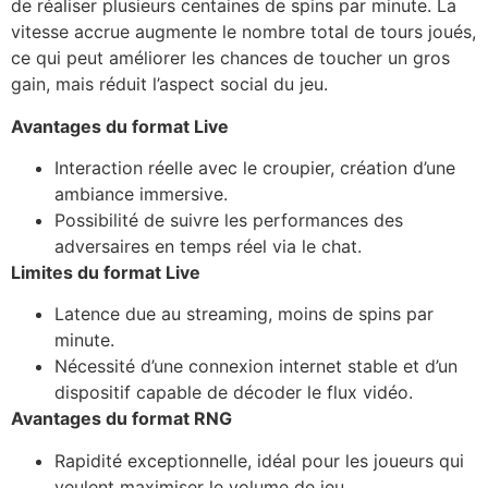
de réaliser plusieurs centaines de spins par minute. La
vitesse accrue augmente le nombre total de tours joués,
ce qui peut améliorer les chances de toucher un gros
gain, mais réduit l’aspect social du jeu.
Avantages du format Live
Interaction réelle avec le croupier, création d’une
ambiance immersive.
Possibilité de suivre les performances des
adversaires en temps réel via le chat.
Limites du format Live
Latence due au streaming, moins de spins par
minute.
Nécessité d’une connexion internet stable et d’un
dispositif capable de décoder le flux vidéo.
Avantages du format RNG
Rapidité exceptionnelle, idéal pour les joueurs qui
veulent maximiser le volume de jeu.