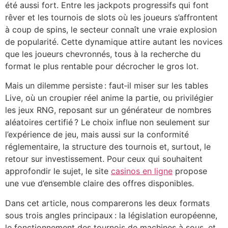
été aussi fort. Entre les jackpots progressifs qui font
rêver et les tournois de slots où les joueurs s’affrontent
à coup de spins, le secteur connaît une vraie explosion
de popularité. Cette dynamique attire autant les novices
que les joueurs chevronnés, tous à la recherche du
format le plus rentable pour décrocher le gros lot.
Mais un dilemme persiste : faut‑il miser sur les tables
Live, où un croupier réel anime la partie, ou privilégier
les jeux RNG, reposant sur un générateur de nombres
aléatoires certifié ? Le choix influe non seulement sur
l’expérience de jeu, mais aussi sur la conformité
réglementaire, la structure des tournois et, surtout, le
retour sur investissement. Pour ceux qui souhaitent
approfondir le sujet, le site
casinos en ligne
propose
une vue d’ensemble claire des offres disponibles.
Dans cet article, nous comparerons les deux formats
sous trois angles principaux : la législation européenne,
le fonctionnement des tournois de machines à sous, et