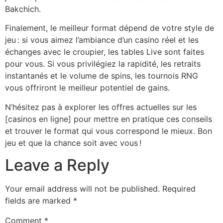
Bakchich.
Finalement, le meilleur format dépend de votre style de
jeu : si vous aimez l’ambiance d’un casino réel et les
échanges avec le croupier, les tables Live sont faites
pour vous. Si vous privilégiez la rapidité, les retraits
instantanés et le volume de spins, les tournois RNG
vous offriront le meilleur potentiel de gains.
N’hésitez pas à explorer les offres actuelles sur les
[casinos en ligne] pour mettre en pratique ces conseils
et trouver le format qui vous correspond le mieux. Bon
jeu et que la chance soit avec vous !
Leave a Reply
Your email address will not be published.
Required
fields are marked
*
Comment
*