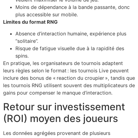
Moins de dépendance à la bande passante, donc
plus accessible sur mobile.
Limites du format RNG
Absence d’interaction humaine, expérience plus
“solitaire”.
Risque de fatigue visuelle due à la rapidité des
spins.
En pratique, les organisateurs de tournois adaptent
leurs règles selon le format : les tournois Live peuvent
inclure des bonus de « reaction du croupier », tandis que
les tournois RNG utilisent souvent des multiplicateurs de
gains pour compenser le manque d’interaction.
Retour sur investissement
(ROI) moyen des joueurs
Les données agrégées provenant de plusieurs