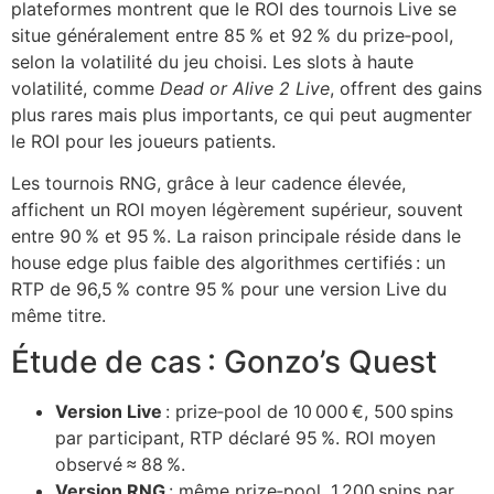
plateformes montrent que le ROI des tournois Live se
situe généralement entre 85 % et 92 % du prize‑pool,
selon la volatilité du jeu choisi. Les slots à haute
volatilité, comme
Dead or Alive 2 Live
, offrent des gains
plus rares mais plus importants, ce qui peut augmenter
le ROI pour les joueurs patients.
Les tournois RNG, grâce à leur cadence élevée,
affichent un ROI moyen légèrement supérieur, souvent
entre 90 % et 95 %. La raison principale réside dans le
house edge plus faible des algorithmes certifiés : un
RTP de 96,5 % contre 95 % pour une version Live du
même titre.
Étude de cas : Gonzo’s Quest
Version Live
: prize‑pool de 10 000 €, 500 spins
par participant, RTP déclaré 95 %. ROI moyen
observé ≈ 88 %.
Version RNG
: même prize‑pool, 1 200 spins par