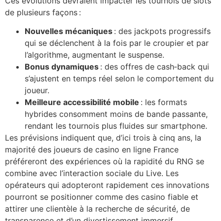
Ces évolutions devraient impacter les tournois de slots
de plusieurs façons :
Nouvelles mécaniques
: des jackpots progressifs
qui se déclenchent à la fois par le croupier et par
l’algorithme, augmentant le suspense.
Bonus dynamiques
: des offres de cash‑back qui
s’ajustent en temps réel selon le comportement du
joueur.
Meilleure accessibilité mobile
: les formats
hybrides consomment moins de bande passante,
rendant les tournois plus fluides sur smartphone.
Les prévisions indiquent que, d’ici trois à cinq ans, la
majorité des joueurs de casino en ligne France
préféreront des expériences où la rapidité du RNG se
combine avec l’interaction sociale du Live. Les
opérateurs qui adopteront rapidement ces innovations
pourront se positionner comme des casino fiable et
attirer une clientèle à la recherche de sécurité, de
transparence et d’un divertissement immersif.