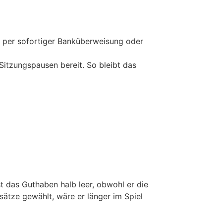
 per sofortiger Banküberweisung oder
Sitzungspausen bereit. So bleibt das
st das Guthaben halb leer, obwohl er die
sätze gewählt, wäre er länger im Spiel