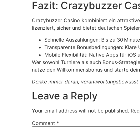
Fazit: Crazybuzzer Ca
Crazybuzzer Casino kombiniert ein attraktives
lizenziert, sicher und bietet deutschen Spiele
Schnelle Auszahlungen: Bis zu 30 Minuten
Transparente Bonusbedingungen: Klare 
Mobile Flexibilität: Native Apps für iOS 
Wer sowohl Turniere als auch Bonus‑Strategie
nutze den Willkommensbonus und starte dein 
Denke immer daran, verantwortungsbewusst zu 
Leave a Reply
Your email address will not be published.
Req
Comment
*