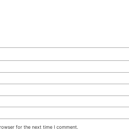
rowser for the next time I comment.