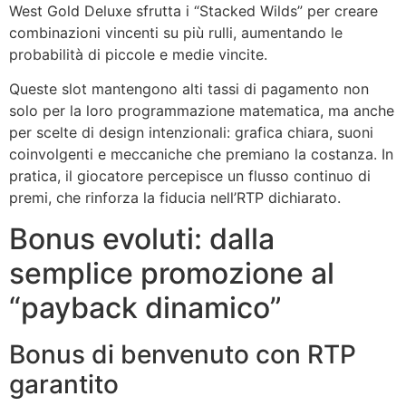
West Gold Deluxe sfrutta i “Stacked Wilds” per creare
combinazioni vincenti su più rulli, aumentando le
probabilità di piccole e medie vincite.
Queste slot mantengono alti tassi di pagamento non
solo per la loro programmazione matematica, ma anche
per scelte di design intenzionali: grafica chiara, suoni
coinvolgenti e meccaniche che premiano la costanza. In
pratica, il giocatore percepisce un flusso continuo di
premi, che rinforza la fiducia nell’RTP dichiarato.
Bonus evoluti: dalla
semplice promozione al
“payback dinamico”
Bonus di benvenuto con RTP
garantito