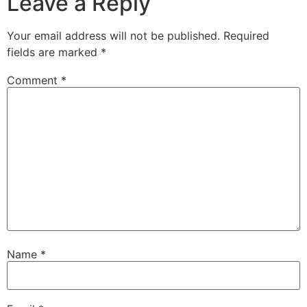
Leave a Reply
Your email address will not be published.
Required
fields are marked
*
Comment
*
Name
*