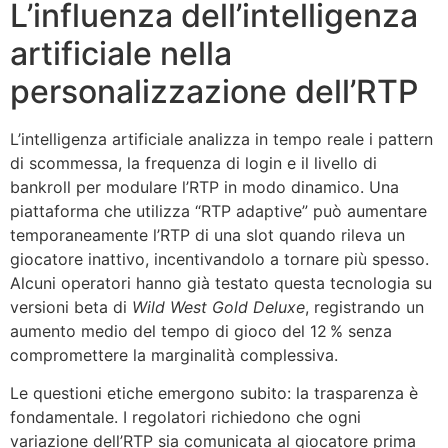
L’influenza dell’intelligenza
artificiale nella
personalizzazione dell’RTP
L’intelligenza artificiale analizza in tempo reale i pattern
di scommessa, la frequenza di login e il livello di
bankroll per modulare l’RTP in modo dinamico. Una
piattaforma che utilizza “RTP adaptive” può aumentare
temporaneamente l’RTP di una slot quando rileva un
giocatore inattivo, incentivandolo a tornare più spesso.
Alcuni operatori hanno già testato questa tecnologia su
versioni beta di
Wild West Gold Deluxe
, registrando un
aumento medio del tempo di gioco del 12 % senza
compromettere la marginalità complessiva.
Le questioni etiche emergono subito: la trasparenza è
fondamentale. I regolatori richiedono che ogni
variazione dell’RTP sia comunicata al giocatore prima