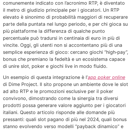
comunemente indicato con l’acronimo RTP, è diventato
il metro di giudizio principale per i giocatori. Un RTP
elevato è sinonimo di probabilità maggiori di recuperare
parte della puntata nel lungo periodo, e per chi gioca su
più piattaforme la differenza di qualche punto
percentuale può tradursi in centinaia di euro in più di
vincite. Oggi, gli utenti non si accontentano più di una
semplice esperienza di gioco: cercano giochi “high‑pay”,
bonus che premiano la fedeltà e un ecosistema capace
di unire slot, poker e giochi live in modo fluido.
Un esempio di questa integrazione è l’
app poker online
di Dime Project. Il sito propone un ambiente dove le slot
ad alto RTP e le promozioni esclusive per il poker
convivono, dimostrando come la sinergia tra diversi
prodotti possa generare valore aggiunto per i giocatori
italiani. Questo articolo risponde alle domande più
pressanti: quali slot pagano di più nel 2024, quali bonus
stanno evolvendo verso modelli “payback dinamico” e