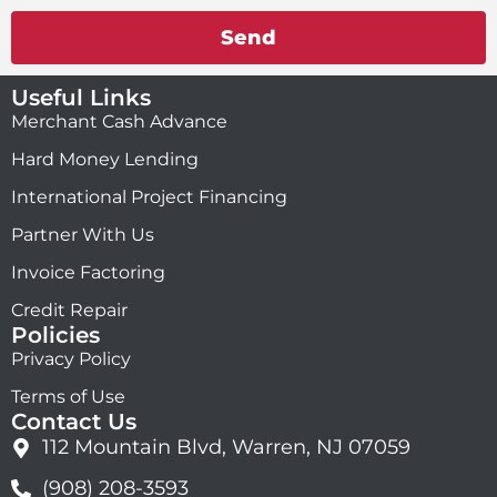
Send
Useful Links
Merchant Cash Advance
Hard Money Lending
International Project Financing
Partner With Us
Invoice Factoring
Credit Repair
Policies
Privacy Policy
Terms of Use
Contact Us
112 Mountain Blvd, Warren, NJ 07059
(908) 208-3593