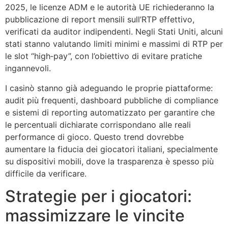
2025, le licenze ADM e le autorità UE richiederanno la
pubblicazione di report mensili sull’RTP effettivo,
verificati da auditor indipendenti. Negli Stati Uniti, alcuni
stati stanno valutando limiti minimi e massimi di RTP per
le slot “high‑pay”, con l’obiettivo di evitare pratiche
ingannevoli.
I casinò stanno già adeguando le proprie piattaforme:
audit più frequenti, dashboard pubbliche di compliance
e sistemi di reporting automatizzato per garantire che
le percentuali dichiarate corrispondano alle reali
performance di gioco. Questo trend dovrebbe
aumentare la fiducia dei giocatori italiani, specialmente
su dispositivi mobili, dove la trasparenza è spesso più
difficile da verificare.
Strategie per i giocatori:
massimizzare le vincite