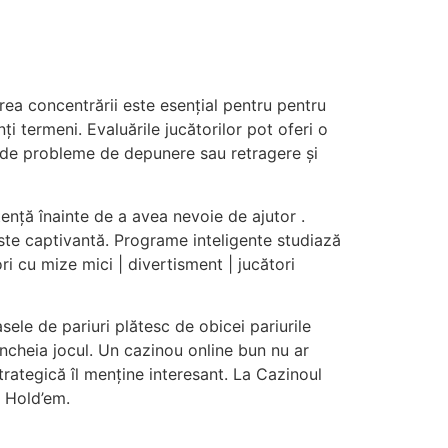
rea concentrării este esențial pentru pentru
i termeni. Evaluările jucătorilor pot oferi o
pă de probleme de depunere sau retragere și
tență înainte de a avea nevoie de ajutor .
este captivantă. Programe inteligente studiază
ri cu mize mici | divertisment | jucători
asele de pariuri plătesc de obicei pariurile
ncheia jocul. Un cazinou online bun nu ar
trategică îl menține interesant. La Cazinoul
s Hold’em.