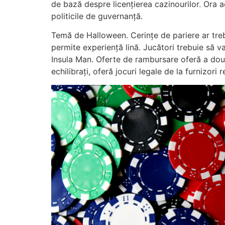
de bază despre licențierea cazinourilor. Ora a
politicile de guvernanță.
Temă de Halloween. Cerințe de pariere ar trebui
permite experiență lină. Jucători trebuie să 
Insula Man. Oferte de rambursare oferă a doua 
echilibrați, oferă jocuri legale de la furnizori