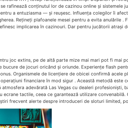
se rafinează conținutul lor de cazinou online și sistemele ju
ntru a entuziasma — și reușesc. Influența colegilor îi afect
erea. Rețineți plafoanele mesei pentru a evita anulările .
definesc implicarea în cazinouri. Dar pentru jucătorii atrași 
ru joc extins, pe de altă parte mize mai mari pot fi mai potr
e bucure de jocuri oricând și oriunde. Experiențe flash pentr
bonus. Organismele de licențiere de obicei confirmă acele pl
 operațiuni financiare în mod sigur . Această metodă este c
vă atmosfera adevărată Las Vegas cu dealeri profesioniști, 
u ecrane tactile, ceea ce garantează utilizare convenabilă.
 știri frecvent alerte despre introduceri de sloturi limited, 