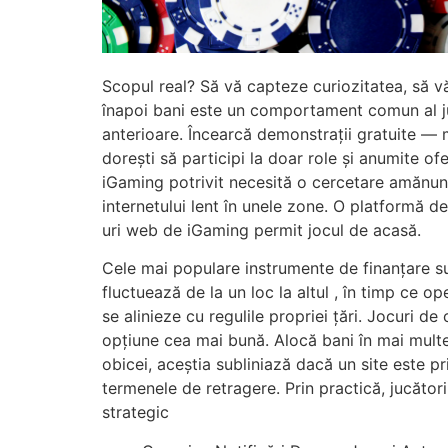
Scopul real? Să vă capteze curiozitatea, să vă
înapoi bani este un comportament comun al juc
anterioare. Încearcă demonstrații gratuite — m
dorești să participi la doar role și anumite of
iGaming potrivit necesită o cercetare amănunți
internetului lent în unele zone. O platformă de 
uri web de iGaming permit jocul de acasă.
Cele mai populare instrumente de finanțare su
fluctuează de la un loc la altul , în timp ce op
se alinieze cu regulile propriei țări. Jocuri 
opțiune cea mai bună. Alocă bani în mai multe
obicei, aceștia subliniază dacă un site este pr
termenele de retragere. Prin practică, jucăto
strategic