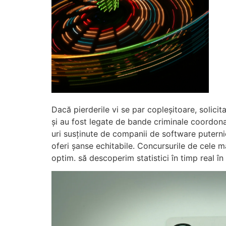
Dacă pierderile vi se par copleșitoare, solici
și au fost legate de bande criminale coordona
uri susținute de companii de software puternic
oferi șanse echitabile. Concursurile de cele ma
optim. să descoperim statistici în timp real în