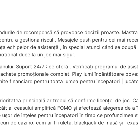
i fondurile de recompensă să provoace decizii proaste. Măstra
entru a gestiona riscul . Mesajele push pentru cei mai recenț
ența echipelor de asistență , în special atunci când se ocu
moțional duce la un joc mai sigur.
anului. Suport 24/7 : ce oferă . Verificați programul de asis
zați pachete promoționale complet. Play lumi încântătoare pov
Limite financiare pentru toată lumea pentru începători | jucăto
Prioritatea principală ar trebui să confirme licenței de joc. C
căit al ceasului amplifică FOMO și afectează alegerea de a î
ce ușor de înțeles pentru începători în timp ce profunzimea s
jocuri de cazino, cum ar fi ruleta, blackjack de masă și Texa