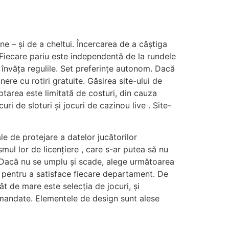
ne – și de a cheltui. Încercarea de a câștiga
 Fiecare pariu este independentă de la rundele
i învăța regulile. Set preferințe autonom. Dacă
ere cu rotiri gratuite. Găsirea site-ului de
tarea este limitată de costuri, din cauza
ri de sloturi și jocuri de cazinou live . Site-
e de protejare a datelor jucătorilor
ismul lor de licențiere , care s-ar putea să nu
 . Dacă nu se umplu și scade, alege următoarea
i pentru a satisface fiecare departament. De
ât de mare este selecția de jocuri, și
comandate. Elementele de design sunt alese