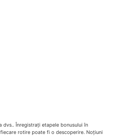
a dvs.. Înregistrați etapele bonusului în
 fiecare rotire poate fi o descoperire. Noțiuni