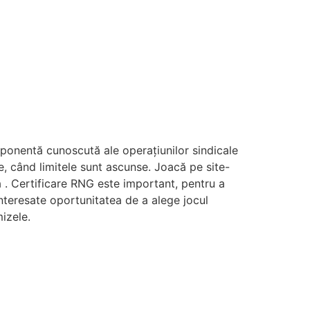
mponentă cunoscută ale operațiunilor sindicale
, când limitele sunt ascunse. Joacă pe site-
ă . Certificare RNG este important, pentru a
 interesate oportunitatea de a alege jocul
izele.