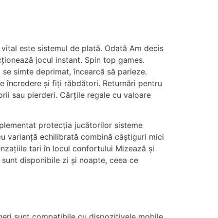
u vital este sistemul de plată. Odată Am decis
cționează jocul instant. Spin top games.
a se simte deprimat, încearcă să parieze.
 încredere și fiți răbdători. Returnări pentru
rii sau pierderi. Cărțile regale cu valoare
mplementat protecția jucătorilor sisteme
cu varianță echilibrată combină câștiguri mici
zațiile tari în locul confortului Mizează și
 sunt disponibile zi și noapte, ceea ce
geri sunt compatibile cu dispozitivele mobile,