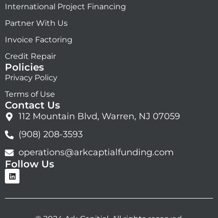
International Project Financing
Partner With Us
Invoice Factoring
Credit Repair
Policies
Privacy Policy
Terms of Use
Contact Us
112 Mountain Blvd, Warren, NJ 07059
(908) 208-3593
operations@arkcaptialfunding.com
Follow Us