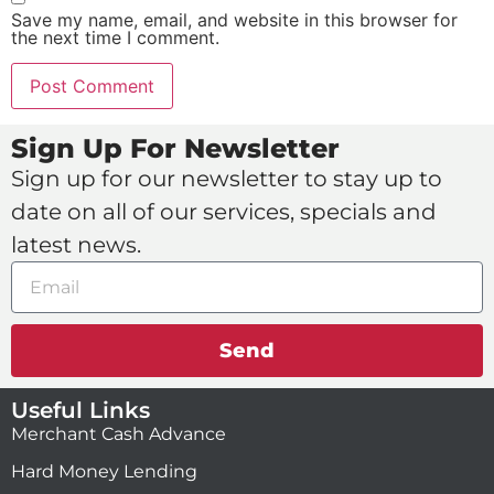
Save my name, email, and website in this browser for
the next time I comment.
Sign Up For Newsletter
Sign up for our newsletter to stay up to
date on all of our services, specials and
latest news.
Send
Useful Links
Merchant Cash Advance
Hard Money Lending