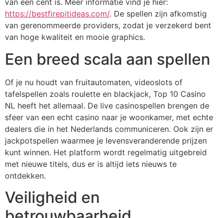
van een cent is. Meer informatie vind je hier:
https://bestfirepitideas.com/
. De spellen zijn afkomstig
van gerenommeerde providers, zodat je verzekerd bent
van hoge kwaliteit en mooie graphics.
Een breed scala aan spellen
Of je nu houdt van fruitautomaten, videoslots of
tafelspellen zoals roulette en blackjack, Top 10 Casino
NL heeft het allemaal. De live casinospellen brengen de
sfeer van een echt casino naar je woonkamer, met echte
dealers die in het Nederlands communiceren. Ook zijn er
jackpotspellen waarmee je levensveranderende prijzen
kunt winnen. Het platform wordt regelmatig uitgebreid
met nieuwe titels, dus er is altijd iets nieuws te
ontdekken.
Veiligheid en
betrouwbaarheid