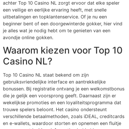
achter Top 10 Casino NL zorgt ervoor dat elke speler
een veilige en eerlijke ervaring heeft, met snelle
uitbetalingen en topklantenservice. Of je nu een
beginner bent of een doorgewinterde gokker, hier vind
je alles wat je nodig hebt om te genieten van een
avondje online gokken.
Waarom kiezen voor Top 10
Casino NL?
Top 10 Casino NL staat bekend om zijn
gebruiksvriendelijke interface en aantrekkelijke
bonussen. Bij registratie ontvang je een welkomstbonus
die je gelijk een voorsprong geeft. Daarnaast zijn er
wekelijkse promoties en een loyaliteitsprogramma dat
trouwe spelers beloont. Het casino ondersteunt
verschillende betaalmethoden, zoals iDEAL, creditcards
en e-wallets, waardoor storten en opnemen een fluitje