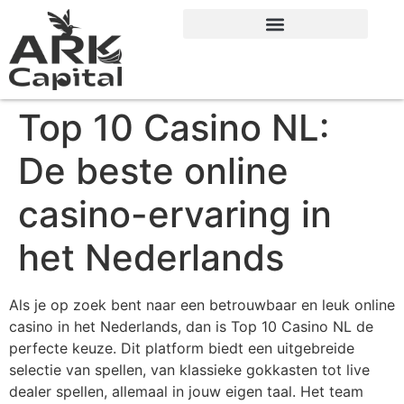
Top 10 Casino NL:
De beste online
casino-ervaring in
het Nederlands
Als je op zoek bent naar een betrouwbaar en leuk online
casino in het Nederlands, dan is Top 10 Casino NL de
perfecte keuze. Dit platform biedt een uitgebreide
selectie van spellen, van klassieke gokkasten tot live
dealer spellen, allemaal in jouw eigen taal. Het team