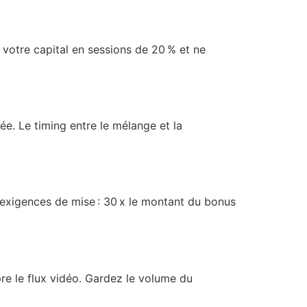
 votre capital en sessions de 20 % et ne
e. Le timing entre le mélange et la
s exigences de mise : 30 x le montant du bonus
re le flux vidéo. Gardez le volume du