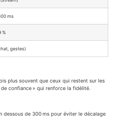
300 ms
9 %
chat, gestes)
ois plus souvent que ceux qui restent sur les
de confiance » qui renforce la fidélité.
en dessous de 300 ms pour éviter le décalage