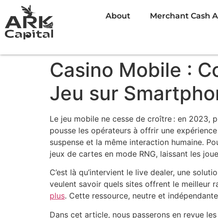
About
Merchant Cash 
Casino Mobile : C
Jeu sur Smartpho
Le jeu mobile ne cesse de croître : en 2023, 
pousse les opérateurs à offrir une expérience
suspense et la même interaction humaine. Pou
jeux de cartes en mode RNG, laissant les joueu
C’est là qu’intervient le live dealer, une sol
veulent savoir quels sites offrent le meilleur
plus
. Cette ressource, neutre et indépendante,
Dans cet article, nous passerons en revue les 