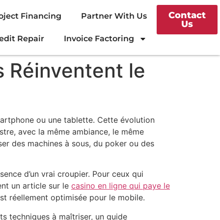
Contact
oject Financing
Partner With Us
Us
edit Repair
Invoice Factoring
 Réinventent le
martphone ou une tablette. Cette évolution
rrestre, avec la même ambiance, le même
oser des machines à sous, du poker ou des
ésence d’un vrai croupier. Pour ceux qui
nt un article sur le
casino en ligne qui paye le
est réellement optimisée pour le mobile.
ts techniques à maîtriser, un guide