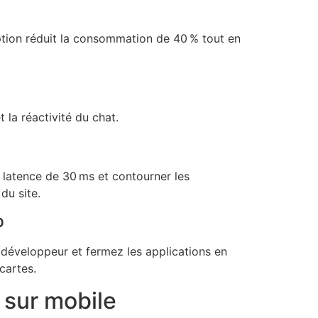
ption réduit la consommation de 40 % tout en
t la réactivité du chat.
 latence de 30 ms et contourner les
du site.
p
développeur et fermez les applications en
cartes.
 sur mobile