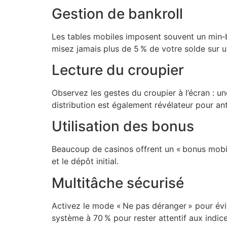
Gestion de bankroll
Les tables mobiles imposent souvent un min‑be
misez jamais plus de 5 % de votre solde sur u
Lecture du croupier
Observez les gestes du croupier à l’écran : u
distribution est également révélateur pour ant
Utilisation des bonus
Beaucoup de casinos offrent un « bonus mobile
et le dépôt initial.
Multitâche sécurisé
Activez le mode « Ne pas déranger » pour évit
système à 70 % pour rester attentif aux indic