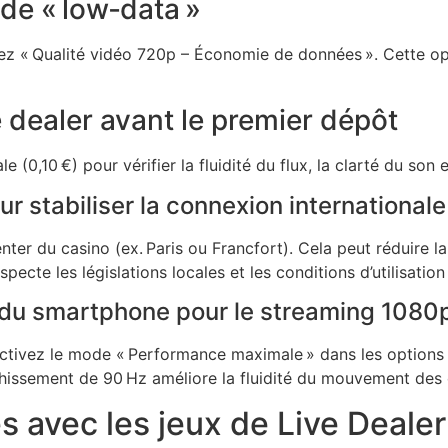
ode « low‑data »
ssez « Qualité vidéo 720p – Économie de données ». Cette o
ve dealer avant le premier dépôt
(0,10 €) pour vérifier la fluidité du flux, la clarté du son e
our stabiliser la connexion internationale
er du casino (ex. Paris ou Francfort). Cela peut réduire la
pecte les législations locales et les conditions d’utilisation 
s du smartphone pour le streaming 1080
ctivez le mode « Performance maximale » dans les options 
chissement de 90 Hz améliore la fluidité du mouvement des 
s avec les jeux de Live Dealer