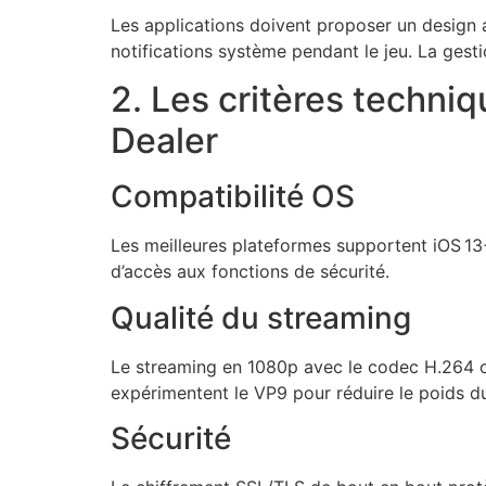
Les applications doivent proposer un design 
notifications système pendant le jeu. La gesti
2. Les critères techniq
Dealer
Compatibilité OS
Les meilleures plateformes supportent iOS 1
d’accès aux fonctions de sécurité.
Qualité du streaming
Le streaming en 1080p avec le codec H.264 o
expérimentent le VP9 pour réduire le poids du 
Sécurité