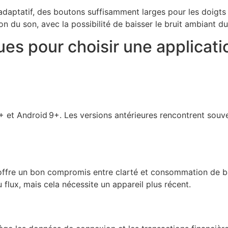
adaptatif, des boutons suffisamment larges pour les doigts 
on du son, avec la possibilité de baisser le bruit ambiant d
ues pour choisir une applicat
3+ et Android 9+. Les versions antérieures rencontrent so
ffre un bon compromis entre clarté et consommation de ba
flux, mais cela nécessite un appareil plus récent.