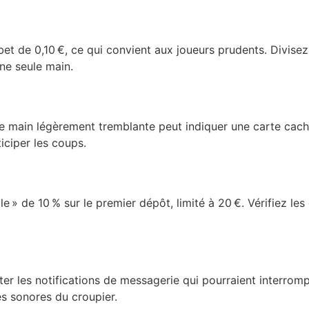
t de 0,10 €, ce qui convient aux joueurs prudents. Divisez
ne seule main.
ne main légèrement tremblante peut indiquer une carte caché
iciper les coups.
 » de 10 % sur le premier dépôt, limité à 20 €. Vérifiez le
er les notifications de messagerie qui pourraient interromp
es sonores du croupier.