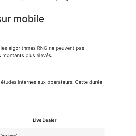
.
sur mobile
ue les algorithmes RNG ne peuvent pas
s montants plus élevés.
 études internes aux opérateurs. Cette durée
Live Dealer
 (stream)