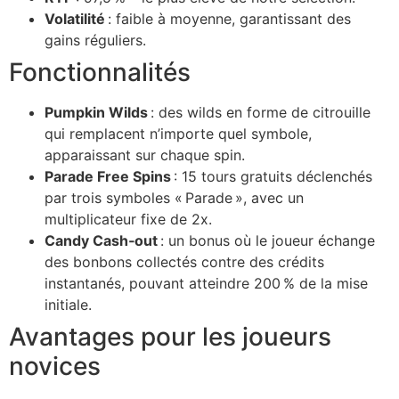
Volatilité
: faible à moyenne, garantissant des
gains réguliers.
Fonctionnalités
Pumpkin Wilds
: des wilds en forme de citrouille
qui remplacent n’importe quel symbole,
apparaissant sur chaque spin.
Parade Free Spins
: 15 tours gratuits déclenchés
par trois symboles « Parade », avec un
multiplicateur fixe de 2x.
Candy Cash‑out
: un bonus où le joueur échange
des bonbons collectés contre des crédits
instantanés, pouvant atteindre 200 % de la mise
initiale.
Avantages pour les joueurs
novices