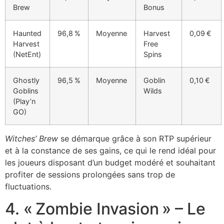
Brew
Bonus
Haunted
96,8 %
Moyenne
Harvest
0,09 €
Harvest
Free
(NetEnt)
Spins
Ghostly
96,5 %
Moyenne
Goblin
0,10 €
Goblins
Wilds
(Play’n
GO)
Witches’ Brew
se démarque grâce à son RTP supérieur
et à la constance de ses gains, ce qui le rend idéal pour
les joueurs disposant d’un budget modéré et souhaitant
profiter de sessions prolongées sans trop de
fluctuations.
4. « Zombie Invasion » – Le