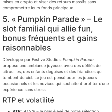
mises en crypto et viser des retours massifs sans
compromettre leurs fonds principaux.
5. « Pumpkin Parade » – Le
slot familial qui allie fun,
bonus fréquents et gains
raisonnables
Développé par Festive Studios,
Pumpkin Parade
propose une ambiance joyeuse, avec des défilés de
citrouilles, des enfants déguisés et des friandises qui
tombent du ciel. Le jeu est pensé pour les joueurs
occasionnels et les novices qui souhaitent profiter d’une
expérience sans stress.
RTP et volatilité
RTP
: 97,5 % – le plus élevé de notre sélection.