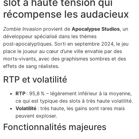
slot à haute tension qui
récompense les audacieux
Zombie Invasion
provient de
Apocalypse Studios
, un
développeur spécialisé dans les thèmes
post‑apocalyptiques. Sorti en septembre 2024, le jeu
place le joueur au cœur d’une ville envahie par des
morts‑vivants, avec des graphismes sombres et des
effets de sang réalistes.
RTP et volatilité
RTP
: 95,8 % – légèrement inférieur à la moyenne,
ce qui est typique des slots à très haute volatilité.
Volatilité
: très haute, les gains sont rares mais
peuvent exploser.
Fonctionnalités majeures