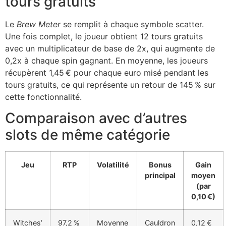
tours gratuits
Le
Brew Meter
se remplit à chaque symbole scatter.
Une fois complet, le joueur obtient 12 tours gratuits
avec un multiplicateur de base de 2x, qui augmente de
0,2x à chaque spin gagnant. En moyenne, les joueurs
récupèrent 1,45 € pour chaque euro misé pendant les
tours gratuits, ce qui représente un retour de 145 % sur
cette fonctionnalité.
Comparaison avec d’autres
slots de même catégorie
Jeu
RTP
Volatilité
Bonus
Gain
principal
moyen
(par
0,10 €)
Witches’
97,2 %
Moyenne
Cauldron
0,12 €