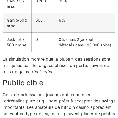
Gain < 5 x
3 200
32 %
mise
Gain 5‑50 x
600
6 %
mise
Jackpot >
0
0 % (mais 2 jackpots
500 x mise
détectés dans 100 000 spins)
La simulation montre que la plupart des sessions sont
marquées par de longues phases de perte, suivies de
pics de gains très élevés.
Public cible
Ce slot s’adresse aux joueurs qui recherchent
l’adrénaline pure et qui sont prêts à accepter des swings
importants. Les amateurs de bitcoin casino apprécient
souvent ce type de jeu, car ils peuvent placer de petites