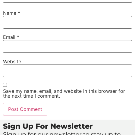
Name
*
Email
*
Website
Save my name, email, and website in this browser for
the next time I comment.
Sign Up For Newsletter
Sign up for our newsletter to stay up to