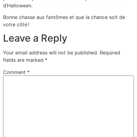
d’Halloween.
Bonne chasse aux fantômes et que la chance soit de
votre côté !
Leave a Reply
Your email address will not be published.
Required
fields are marked
*
Comment
*