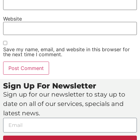
Website
Save my name, email, and website in this browser for
the next time I comment.
Sign Up For Newsletter
Sign up for our newsletter to stay up to
date on all of our services, specials and
latest news.