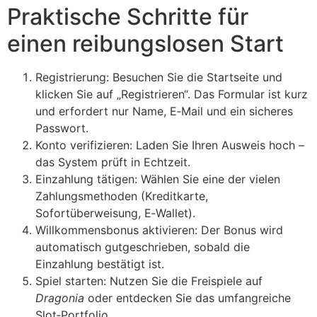
Praktische Schritte für
einen reibungslosen Start
Registrierung: Besuchen Sie die Startseite und
klicken Sie auf „Registrieren“. Das Formular ist kurz
und erfordert nur Name, E‑Mail und ein sicheres
Passwort.
Konto verifizieren: Laden Sie Ihren Ausweis hoch –
das System prüft in Echtzeit.
Einzahlung tätigen: Wählen Sie eine der vielen
Zahlungsmethoden (Kreditkarte,
Sofortüberweisung, E‑Wallet).
Willkommensbonus aktivieren: Der Bonus wird
automatisch gutgeschrieben, sobald die
Einzahlung bestätigt ist.
Spiel starten: Nutzen Sie die Freispiele auf
Dragonia
oder entdecken Sie das umfangreiche
Slot‑Portfolio.