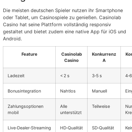
Die meisten deutschen Spieler nutzen ihr Smartphone
oder Tablet, um Casinospiele zu genießen. Casinolab
Casino hat seine Plattform vollständig responsiv
gestaltet und bietet zudem eine native App für iOS und
Android.
Feature
Casinolab
Konkurrenz
Ko
Casino
A
Ladezeit
< 2 s
3‑5 s
4‑6
Bonusintegration
Nahtlos
Manuell
Ein
Zahlungsoptionen
Alle
Teilweise
Nu
mobil
unterstützt
Kre
Live‑Dealer‑Streaming
HD‑Qualität
SD‑Qualität
Kei