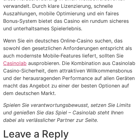
verwandelt. Durch klare Lizenzierung, schnelle
Auszahlungen, mobile Optimierung und ein faires
Bonus‑System bietet das Casino ein rundum sicheres
und unterhaltsames Spielerlebnis.
Wenn Sie ein deutsches Online‑Casino suchen, das
sowohl den gesetzlichen Anforderungen entspricht als
auch modernste Mobile‑Features liefert, sollten Sie
Casinolab
ausprobieren. Die Kombination aus Casinolab
Casino‑Sicherheit, dem attraktiven Willkommensbonus
und der herausragenden Performance auf allen Geräten
macht das Angebot zu einer der besten Optionen auf
dem deutschen Markt.
Spielen Sie verantwortungsbewusst, setzen Sie Limits
und genießen Sie das Spiel – Casinolab steht Ihnen
dabei als verlässlicher Partner zur Seite.
Leave a Reply