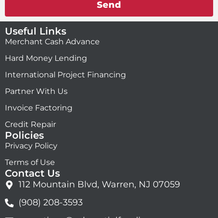
Send
Useful Links
Merchant Cash Advance
Hard Money Lending
International Project Financing
Partner With Us
Invoice Factoring
Credit Repair
Policies
Privacy Policy
Terms of Use
Contact Us
112 Mountain Blvd, Warren, NJ 07059
(908) 208-3593