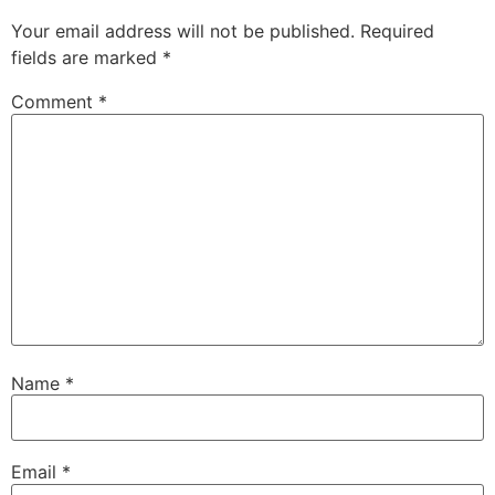
Your email address will not be published.
Required
fields are marked
*
Comment
*
Name
*
Email
*