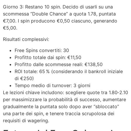
Giorno 3: Restano 10 spin. Decido di usarli su una
scommessa “Double Chance” a quota 1.78, puntata
€7,00. I spin producono €0,50 ciascuno, generando
€5,00.
Risultati complessivi:
Free Spins convertiti: 30
Profitto totale dai spin: €11,50
Profitto dalle scommesse reali: €138,50
ROI totale: 65 % (considerando il bankroll iniziale
di €250)
Tempo medio di turnover: 3 giorni
Le lezioni chiave includono: scegliere quote tra 1.80‑2.10
per massimizzare la probabilità di successo, aumentare
gradualmente la puntata solo dopo aver “sbloccato”
una parte dei spin, e tenere traccia scrupolosa dei
requisiti di wagering.