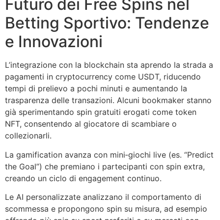
Futuro dei Free Spins nel
Betting Sportivo: Tendenze
e Innovazioni
L’integrazione con la blockchain sta aprendo la strada a
pagamenti in cryptocurrency come USDT, riducendo
tempi di prelievo a pochi minuti e aumentando la
trasparenza delle transazioni. Alcuni bookmaker stanno
già sperimentando spin gratuiti erogati come token
NFT, consentendo al giocatore di scambiare o
collezionarli.
La gamification avanza con mini‑giochi live (es. “Predict
the Goal”) che premiano i partecipanti con spin extra,
creando un ciclo di engagement continuo.
Le AI personalizzate analizzano il comportamento di
scommessa e propongono spin su misura, ad esempio