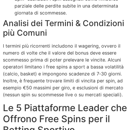
parziale delle perdite subite in una determinata
giornata di scommesse.
Analisi dei Termini & Condizioni
più Comuni
I termini più ricorrenti includono il wagering, ovvero il
numero di volte che il valore del bonus deve essere
scommesso prima di poter prelevare le vincite. Alcuni
operatori limitano i free spins a sport a bassa volatilità
(calcio, basket) e impongono scadenze di 7‑30 giorni.
Inoltre, è frequente trovare limiti di vincita per spin, ad
esempio €50 massimi per giro, e esclusioni di mercato
(nessun spin su scommesse live o su mercati speciali).
Le 5 Piattaforme Leader che
Offrono Free Spins per il
Betting Sportivo