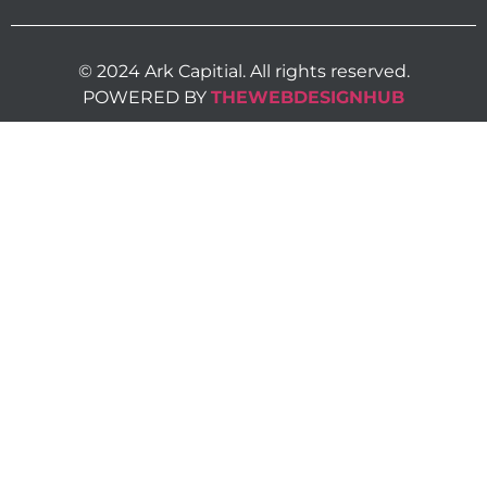
© 2024 Ark Capitial. All rights reserved.
POWERED BY
THEWEBDESIGNHUB