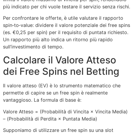
più indicato per chi vuole testare il servizio senza rischi.
Per confrontare le offerte, è utile valutare il rapporto
spin‑to‑value: dividere il valore potenziale dei free spins
(es. €0,25 per spin) per il requisito di puntata richiesto.
Un rapporto più alto indica un ritorno più rapido
sull’investimento di tempo.
Calcolare il Valore Atteso
dei Free Spins nel Betting
Il valore atteso (EV) è lo strumento matematico che
permette di capire se un free spin è realmente
vantaggioso. La formula di base è:
Valore Atteso = (Probabilità di Vincita × Vincita Media)
– (Probabilità di Perdita × Puntata Media)
Supponiamo di utilizzare un free spin su una slot