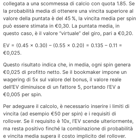
collegata a una scommessa di calcio con quota 1.85. Se
la probabilità media di ottenere una vincita superiore al
valore della puntata è del 45 %, la vincita media per spin
può essere stimata in €0,30. La puntata media, in
questo caso, è il valore “virtuale” del giro, pari a €0,20.
EV = (0.45 × 0.30) – (0.55 × 0.20) = 0.135 – 0.11 =
€0,025.
Questo risultato indica che, in media, ogni spin genera
€0,025 di profitto netto. Se il bookmaker impone un
wagering di 5x sul valore del bonus, il valore reale
dell’EV diminuisce di un fattore 5, portando l’EV a
€0,005 per spin.
Per adeguare il calcolo, è necessario inserire i limiti di
vincita (ad esempio €50 per spin) e i requisiti di
rollover. Se il requisito è 10x, l’EV scende ulteriormente,
ma resta positivo finché la combinazione di probabilità
e vincita media supera il costo implicito del rollover.