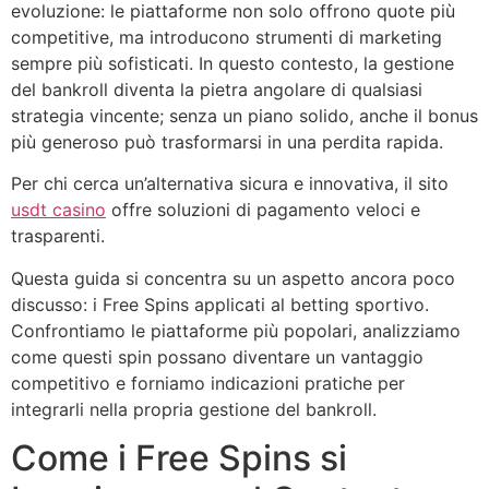
evoluzione: le piattaforme non solo offrono quote più
competitive, ma introducono strumenti di marketing
sempre più sofisticati. In questo contesto, la gestione
del bankroll diventa la pietra angolare di qualsiasi
strategia vincente; senza un piano solido, anche il bonus
più generoso può trasformarsi in una perdita rapida.
Per chi cerca un’alternativa sicura e innovativa, il sito
usdt casino
offre soluzioni di pagamento veloci e
trasparenti.
Questa guida si concentra su un aspetto ancora poco
discusso: i Free Spins applicati al betting sportivo.
Confrontiamo le piattaforme più popolari, analizziamo
come questi spin possano diventare un vantaggio
competitivo e forniamo indicazioni pratiche per
integrarli nella propria gestione del bankroll.
Come i Free Spins si