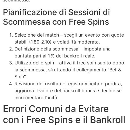
Pianificazione di Sessioni di
Scommessa con Free Spins
Selezione del match – scegli un evento con quote
stabili (1.80‑2.10) e volatilità moderata.
Definizione della scommessa – imposta una
puntata pari al 1 % del bankroll reale.
Utilizzo dello spin – attiva il free spin subito dopo
la scommessa, sfruttando il collegamento “Bet &
Spin”.
Revisione dei risultati – registra vincita o perdita,
aggiorna il valore del bankroll bonus e decide se
incrementare l’unità.
Errori Comuni da Evitare
con i Free Spins e il Bankroll