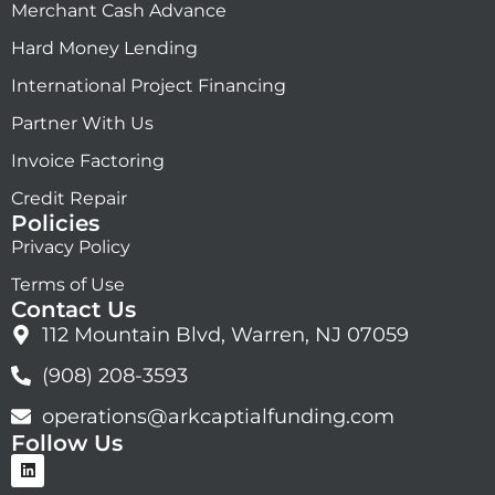
Merchant Cash Advance
Hard Money Lending
International Project Financing
Partner With Us
Invoice Factoring
Credit Repair
Policies
Privacy Policy
Terms of Use
Contact Us
112 Mountain Blvd, Warren, NJ 07059
(908) 208-3593
operations@arkcaptialfunding.com
Follow Us