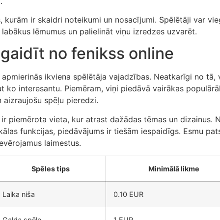
.
 kurām ir skaidri noteikumi un nosacījumi. Spēlētāji var vieg
t labākus lēmumus un palielināt viņu izredzes uzvarēt.
gaidīt no fenikss online
 apmierinās ikviena spēlētāja vajadzības. Neatkarīgi no tā, v
aut ko interesantu. Piemēram, viņi piedāvā vairākas populār
n aizraujošu spēļu pieredzi.
ir piemērota vieta, kur atrast dažādas tēmas un dizainus.
nikālas funkcijas, piedāvājums ir tiešām iespaidīgs. Esmu pat
 ievērojamus laimestus.
Spēles tips
Minimālā likme
Laika niša
0.10 EUR
Galda spēle
1 EUR