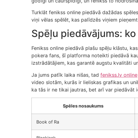
godīgi un caurspīdīgi, un fenikss to nodrošina
Turklāt fenikss online piedāvā dažādas spēles,
viņi vēlas spēlēt, kas palīdzēs viņiem pieņem
Spēļu piedāvājums: ko 
Fenikss online piedāvā plašu spēļu klāstu, kas
pokera fans, šī platforma noteikti piedāvā k
izstrādātājiem, kas garantē augstu kvalitāti u
Ja jums patīk laika nišas, tad
fenikss.lv online
video slotām, kurās ir lieliskas grafikas un u
ka tās ir ne tikai jautras, bet arī var piedāvāt
Spēles nosaukums
Book of Ra
Blackjack