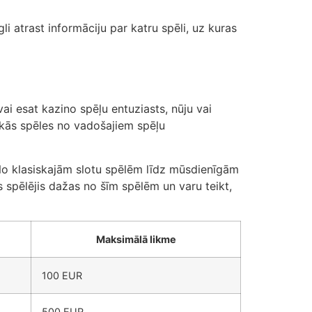
li atrast informāciju par katru spēli, uz kuras
ai esat kazino spēļu entuziasts, nūju vai
ākās spēles no vadošajiem spēļu
 No klasiskajām slotu spēlēm līdz mūsdienīgām
s spēlējis dažas no šīm spēlēm un varu teikt,
Maksimālā likme
100 EUR
500 EUR