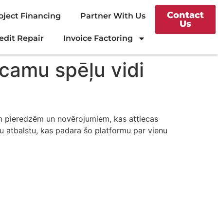
Contact
oject Financing
Partner With Us
Us
edit Repair
Invoice Factoring
icamu spēļu vidi
vām pieredzēm un novērojumiem, kas attiecas
u atbalstu, kas padara šo platformu par vienu