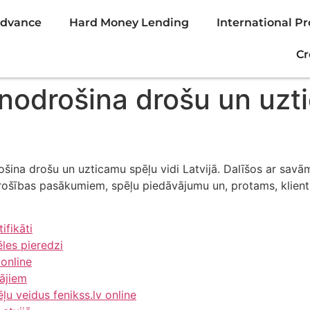
Advance
Hard Money Lending
International Pr
Cr
 nodrošina drošu un uzt
rošina drošu un uzticamu spēļu vidi Latvijā. Dalīšos ar sa
rošības pasākumiem, spēļu piedāvājumu un, protams, klient
ifikāti
les pieredzi
 online
tājiem
ļu veidus fenikss.lv online