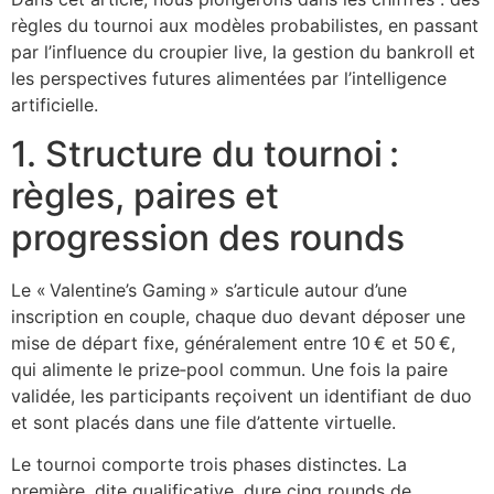
règles du tournoi aux modèles probabilistes, en passant
par l’influence du croupier live, la gestion du bankroll et
les perspectives futures alimentées par l’intelligence
artificielle.
1. Structure du tournoi :
règles, paires et
progression des rounds
Le « Valentine’s Gaming » s’articule autour d’une
inscription en couple, chaque duo devant déposer une
mise de départ fixe, généralement entre 10 € et 50 €,
qui alimente le prize‑pool commun. Une fois la paire
validée, les participants reçoivent un identifiant de duo
et sont placés dans une file d’attente virtuelle.
Le tournoi comporte trois phases distinctes. La
première, dite qualificative, dure cinq rounds de