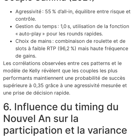
Agressivité : 55 % d’all‑in, équilibre entre risque et
contrôle.
Gestion du temps : 1,0 s, utilisation de la fonction
« auto‑play » pour les rounds rapides.
Choix de mains : combinaison de roulette et de
slots à faible RTP (96,2 %) mais haute fréquence
de gains.
Les corrélations observées entre ces patterns et le
modèle de Kelly révèlent que les couples les plus
performants maintiennent une probabilité de succès
supérieure à 0,35 grâce à une agressivité mesurée et
une prise de décision rapide.
6. Influence du timing du
Nouvel An sur la
participation et la variance