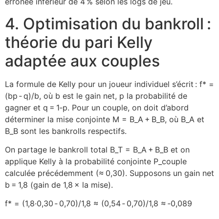
erronée inférieur de 4 % selon les logs de jeu.
4. Optimisation du bankroll :
théorie du pari Kelly
adaptée aux couples
La formule de Kelly pour un joueur individuel s’écrit : f* =
(bp ‑ q)/b, où b est le gain net, p la probabilité de
gagner et q = 1‑p. Pour un couple, on doit d’abord
déterminer la mise conjointe M = B_A + B_B, où B_A et
B_B sont les bankrolls respectifs.
On partage le bankroll total B_T = B_A + B_B et on
applique Kelly à la probabilité conjointe P_couple
calculée précédemment (≈ 0,30). Supposons un gain net
b = 1,8 (gain de 1,8 × la mise).
f* = (1,8·0,30 ‑ 0,70)/1,8 ≈ (0,54 ‑ 0,70)/1,8 ≈ ‑0,089