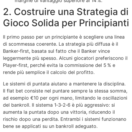
margine di vantaggio superiore al 14 %.
2. Costruire una Strategia di
Gioco Solida per Principianti
Il primo passo per un principiante è scegliere una linea
di scommessa coerente. La strategia più diffusa è il
Banker‑first, basata sul fatto che il Banker vince
leggermente più spesso. Alcuni giocatori preferiscono il
Player‑first, perché evita la commissione del 5 % e
rende più semplice il calcolo del profitto.
Le sistemi di puntata aiutano a mantenere la disciplina.
Il flat bet consiste nel puntare sempre la stessa somma,
ad esempio €10 per ogni mano, limitando le oscillazioni
del bankroll. Il sistema 1‑3‑2‑6 è più aggressivo: si
aumenta la puntata dopo una vittoria, riducendo il
rischio dopo una perdita. Entrambi i sistemi funzionano
bene se applicati su un bankroll adeguato.