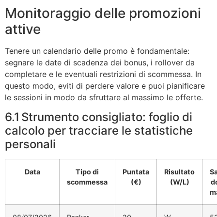
Monitoraggio delle promozioni
attive
Tenere un calendario delle promo è fondamentale:
segnare le date di scadenza dei bonus, i rollover da
completare e le eventuali restrizioni di scommessa. In
questo modo, eviti di perdere valore e puoi pianificare
le sessioni in modo da sfruttare al massimo le offerte.
6.1 Strumento consigliato: foglio di
calcolo per tracciare le statistiche
personali
Data
Tipo di
Puntata
Risultato
S
scommessa
(€)
(W/L)
d
m