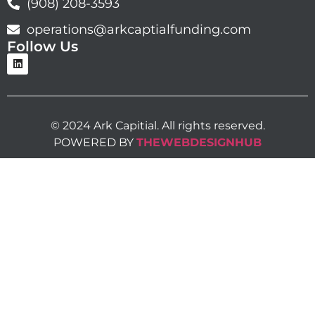
(908) 208-3593
operations@arkcaptialfunding.com
Follow Us
© 2024 Ark Capitial. All rights reserved.
POWERED BY
THEWEBDESIGNHUB