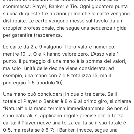
scommessa: Player, Banker e Tie. Ogni giocatore punta
su una di queste tre opzioni prima che le carte vengano
distribuite. Le carte vengono messe sul tavolo da un
croupier professionale, che segue una sequenza rigida
per garantire trasparenza.
Le carte da 2 a 9 valgono il loro valore numerico,
mentre 10, J, Q e K hanno valore zero. L’Asso vale 1
punto. Il punteggio di una mano è la somma dei valori,
ma solo l’unità delle decine viene considerata: ad
esempio, una mano con 7 e 8 totalizza 15, ma il
punteggio è 5 (modulo 10).
Una mano può concludersi in due o tre carte. Se il
totale di Player o Banker è 8 o 9 al primo giro, si chiama
“Natural” e la mano termina immediatamente. Se non ci
sono naturali, si applicano regole precise per la terza
carta: il Player riceve una terza carta se il suo totale è
0‑5, ma resta se è 6‑7; il Banker, invece, segue una