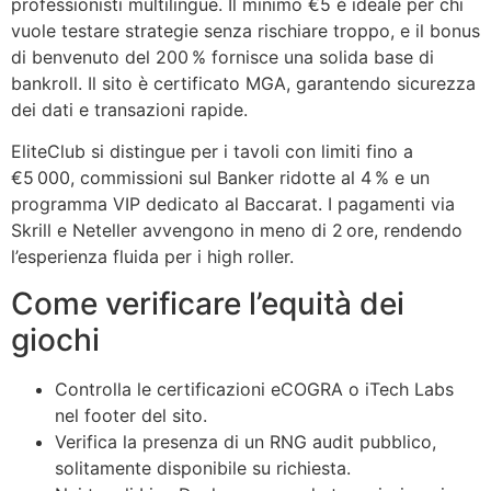
professionisti multilingue. Il minimo €5 è ideale per chi
vuole testare strategie senza rischiare troppo, e il bonus
di benvenuto del 200 % fornisce una solida base di
bankroll. Il sito è certificato MGA, garantendo sicurezza
dei dati e transazioni rapide.
EliteClub si distingue per i tavoli con limiti fino a
€5 000, commissioni sul Banker ridotte al 4 % e un
programma VIP dedicato al Baccarat. I pagamenti via
Skrill e Neteller avvengono in meno di 2 ore, rendendo
l’esperienza fluida per i high roller.
Come verificare l’equità dei
giochi
Controlla le certificazioni eCOGRA o iTech Labs
nel footer del sito.
Verifica la presenza di un RNG audit pubblico,
solitamente disponibile su richiesta.