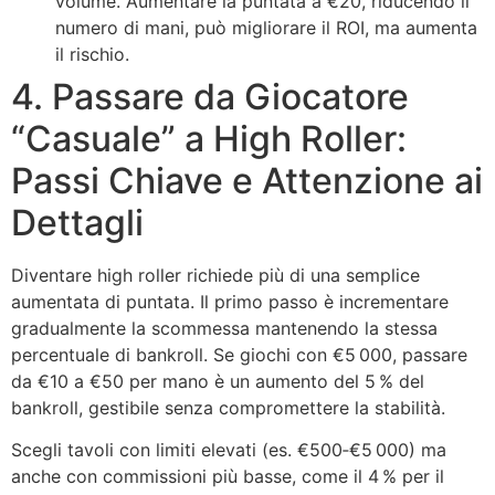
volume. Aumentare la puntata a €20, riducendo il
numero di mani, può migliorare il ROI, ma aumenta
il rischio.
4. Passare da Giocatore
“Casuale” a High Roller:
Passi Chiave e Attenzione ai
Dettagli
Diventare high roller richiede più di una semplice
aumentata di puntata. Il primo passo è incrementare
gradualmente la scommessa mantenendo la stessa
percentuale di bankroll. Se giochi con €5 000, passare
da €10 a €50 per mano è un aumento del 5 % del
bankroll, gestibile senza compromettere la stabilità.
Scegli tavoli con limiti elevati (es. €500‑€5 000) ma
anche con commissioni più basse, come il 4 % per il