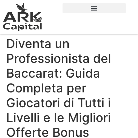
Diventa un
Professionista del
Baccarat: Guida
Completa per
Giocatori di Tutti i
Livelli e le Migliori
Offerte Bonus