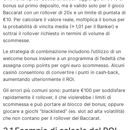
bonus sul primo deposito, ma è valido solo per il gioco
Baccarat con un rollover di 20x e un limite di puntata di
€10. Per calcolare il valore reale, moltiplica il bonus per
la probabilità di vincita media (≈ 1,01 per il Banker) e
sottrai il rollover richiesto in termini di volume di
scommesse.
Le strategia di combinazione includono l’utilizzo di un
welcome bonus insieme a un programma di fedeltà che
assegna comp points per ogni euro scommesso. Alcuni
casinò consentono di convertire i punti in cash‑back,
aumentando ulteriormente il ROI.
Gli errori più comuni sono: puntare €100 per soddisfare
rapidamente il rollover, il che violerebbe i limiti di
scommessa e può portare al blocco del bonus; oppure
giocare a giochi “blacklisted” (es. slot ad alta volatilità)
che non contano per il rollover del Baccarat.