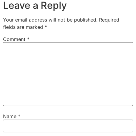
Leave a Reply
Your email address will not be published.
Required
fields are marked
*
Comment
*
Name
*