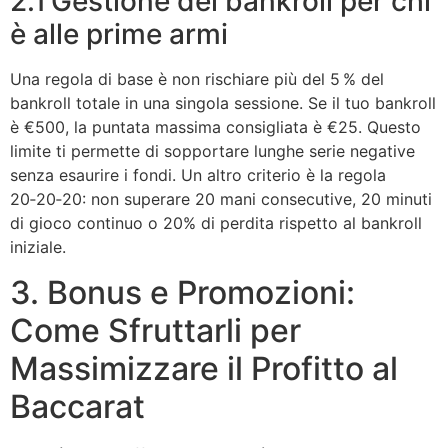
2.1 Gestione del bankroll per chi
è alle prime armi
Una regola di base è non rischiare più del 5 % del
bankroll totale in una singola sessione. Se il tuo bankroll
è €500, la puntata massima consigliata è €25. Questo
limite ti permette di sopportare lunghe serie negative
senza esaurire i fondi. Un altro criterio è la regola
20‑20‑20: non superare 20 mani consecutive, 20 minuti
di gioco continuo o 20% di perdita rispetto al bankroll
iniziale.
3. Bonus e Promozioni:
Come Sfruttarli per
Massimizzare il Profitto al
Baccarat