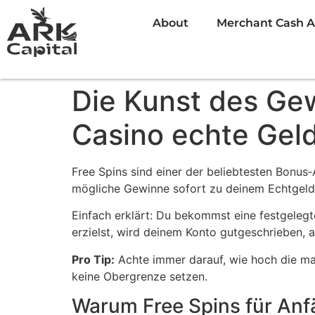
About
Merchant Cash 
Die Kunst des Gew
Casino echte Geld
Free Spins sind einer der beliebtesten Bonus
mögliche Gewinne sofort zu deinem Echtgeld
Einfach erklärt: Du bekommst eine festgelegt
erzielst, wird deinem Konto gutgeschrieben,
Pro Tip:
Achte immer darauf, wie hoch die ma
keine Obergrenze setzen.
Warum Free Spins für Anfä