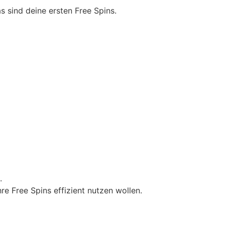
s sind deine ersten Free Spins.
.
hre Free Spins effizient nutzen wollen.