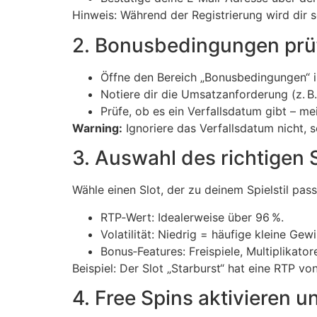
Hinweis: Während der Registrierung wird dir 
2. Bonusbedingungen prü
Öffne den Bereich „Bonusbedingungen“ 
Notiere dir die Umsatzanforderung (z. B
Prüfe, ob es ein Verfallsdatum gibt – mei
Warning:
Ignoriere das Verfallsdatum nicht, 
3. Auswahl des richtigen 
Wähle einen Slot, der zu deinem Spielstil pass
RTP‑Wert: Idealerweise über 96 %.
Volatilität: Niedrig = häufige kleine Ge
Bonus‑Features: Freispiele, Multiplikat
Beispiel: Der Slot „Starburst“ hat eine RTP von
4. Free Spins aktivieren u