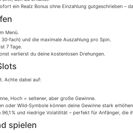
sofort ein Realz Bonus ohne Einzahlung gutgeschrieben – da
fen
im Menü.
. 30‑fach) und die maximale Auszahlung pro Spin.
st 7 Tage.
sonst verlierst du deine kostenlosen Drehungen.
Slots
t. Achte dabei auf:
winne, Hoch = seltener, aber große Gewinne.
oren oder Wild‑Symbole können deine Gewinne stark erhöhen
 96,1 % und niedrige Volatilität – perfekt für Anfänger, die i
nd spielen