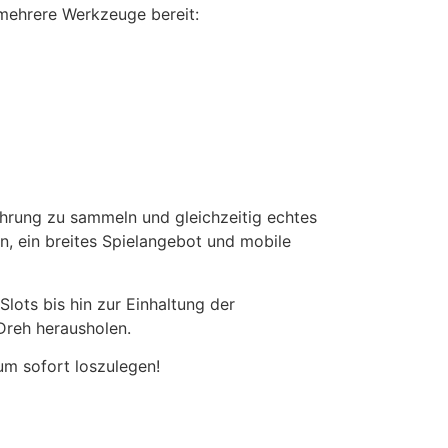
 mehrere Werkzeuge bereit:
fahrung zu sammeln und gleichzeitig echtes
n, ein breites Spielangebot und mobile
lots bis hin zur Einhaltung der
Dreh herausholen.
um sofort loszulegen!