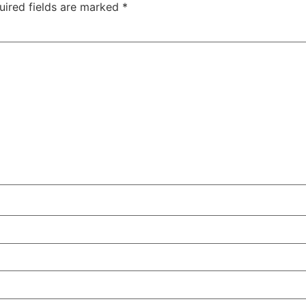
uired fields are marked
*