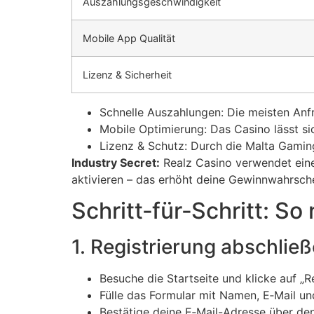
Auszahlungsgeschwindigkeit
Mobile App Qualität
Lizenz & Sicherheit
Schnelle Auszahlungen: Die meisten Anf
Mobile Optimierung: Das Casino lässt s
Lizenz & Schutz: Durch die Malta Gaming 
Industry Secret:
Realz Casino verwendet einen
aktivieren – das erhöht deine Gewinnwahrsche
Schritt‑für‑Schritt: So
1. Registrierung abschlie
Besuche die Startseite und klicke auf „Re
Fülle das Formular mit Namen, E‑Mail 
Bestätige deine E‑Mail-Adresse über den 