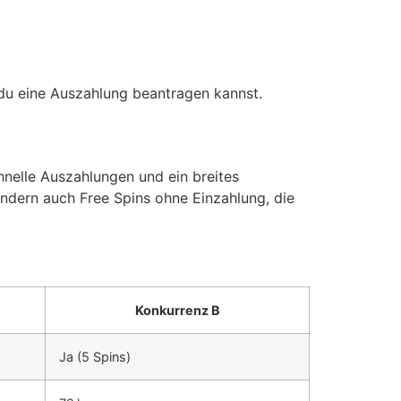
du eine Auszahlung beantragen kannst.
nelle Auszahlungen und ein breites
ndern auch Free Spins ohne Einzahlung, die
Konkurrenz B
Ja (5 Spins)