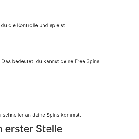
du die Kontrolle und spielst
. Das bedeutet, du kannst deine Free Spins
u schneller an deine Spins kommst.
 erster Stelle