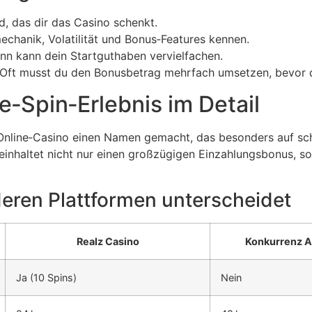
ld, das dir das Casino schenkt.
echanik, Volatilität und Bonus‑Features kennen.
nn kann dein Startguthaben vervielfachen.
 Oft musst du den Bonusbetrag mehrfach umsetzen, bevor 
e‑Spin‑Erlebnis im Detail
 Online‑Casino einen Namen gemacht, das besonders auf sch
inhaltet nicht nur einen großzügigen Einzahlungsbonus, so
eren Plattformen unterscheidet
Realz Casino
Konkurrenz A
Ja (10 Spins)
Nein