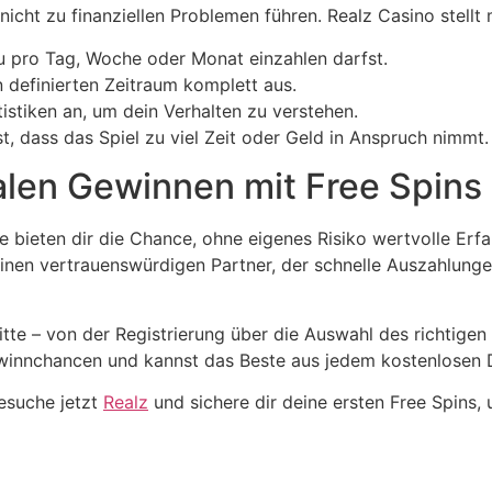
cht zu finanziellen Problemen führen. Realz Casino stellt
 du pro Tag, Woche oder Monat einzahlen darfst.
n definierten Zeitraum komplett aus.
tistiken an, um dein Verhalten zu verstehen.
, dass das Spiel zu viel Zeit oder Geld in Anspruch nimmt.
alen Gewinnen mit Free Spins
ie bieten dir die Chance, ohne eigenes Risiko wertvolle Er
inen vertrauenswürdigen Partner, der schnelle Auszahlunge
e – von der Registrierung über die Auswahl des richtigen S
innchancen und kannst das Beste aus jedem kostenlosen 
esuche jetzt
Realz
und sichere dir deine ersten Free Spins, 