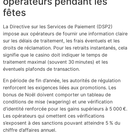
opérateurs pendant les
fêtes
La Directive sur les Services de Paiement (DSP2)
impose aux opérateurs de fournir une information claire
sur les délais de traitement, les frais éventuels et les
droits de réclamation. Pour les retraits instantanés, cela
signifie que le casino doit indiquer le temps de
traitement maximal (souvent 30 minutes) et les
éventuels plafonds de transaction.
En période de fin d’année, les autorités de régulation
renforcent les exigences liées aux promotions. Les
bonus de Noël doivent comporter un tableau de
conditions de mise (wagering) et une vérification
d’identité renforcée pour les gains supérieurs à 5 000 €.
Les opérateurs qui omettent ces vérifications
s’exposent à des sanctions pouvant atteindre 5 % du
chiffre d’affaires annuel.