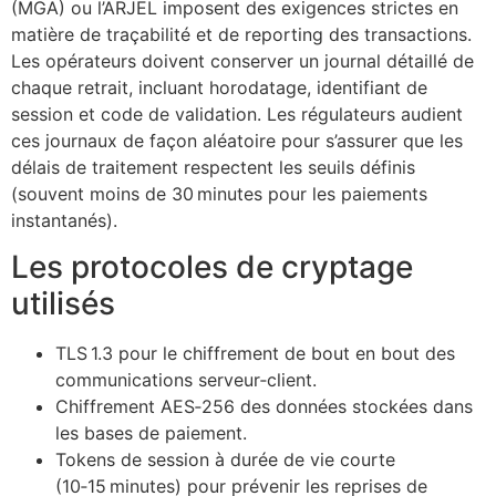
(MGA) ou l’ARJEL imposent des exigences strictes en
matière de traçabilité et de reporting des transactions.
Les opérateurs doivent conserver un journal détaillé de
chaque retrait, incluant horodatage, identifiant de
session et code de validation. Les régulateurs audient
ces journaux de façon aléatoire pour s’assurer que les
délais de traitement respectent les seuils définis
(souvent moins de 30 minutes pour les paiements
instantanés).
Les protocoles de cryptage
utilisés
TLS 1.3 pour le chiffrement de bout en bout des
communications serveur‑client.
Chiffrement AES‑256 des données stockées dans
les bases de paiement.
Tokens de session à durée de vie courte
(10‑15 minutes) pour prévenir les reprises de