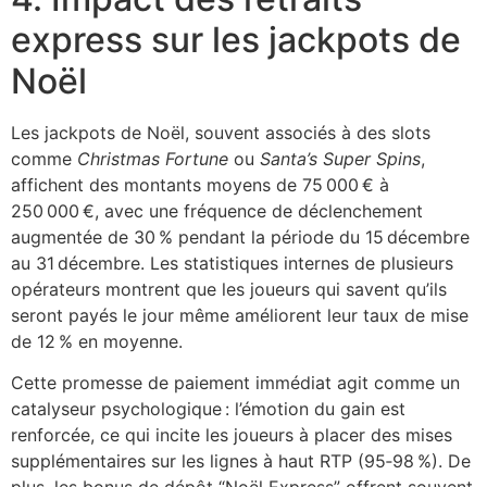
express sur les jackpots de
Noël
Les jackpots de Noël, souvent associés à des slots
comme
Christmas Fortune
ou
Santa’s Super Spins
,
affichent des montants moyens de 75 000 € à
250 000 €, avec une fréquence de déclenchement
augmentée de 30 % pendant la période du 15 décembre
au 31 décembre. Les statistiques internes de plusieurs
opérateurs montrent que les joueurs qui savent qu’ils
seront payés le jour même améliorent leur taux de mise
de 12 % en moyenne.
Cette promesse de paiement immédiat agit comme un
catalyseur psychologique : l’émotion du gain est
renforcée, ce qui incite les joueurs à placer des mises
supplémentaires sur les lignes à haut RTP (95‑98 %). De