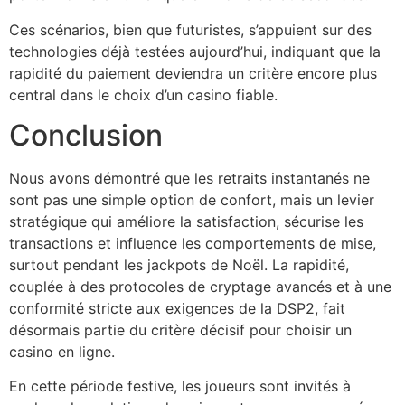
Ces scénarios, bien que futuristes, s’appuient sur des
technologies déjà testées aujourd’hui, indiquant que la
rapidité du paiement deviendra un critère encore plus
central dans le choix d’un casino fiable.
Conclusion
Nous avons démontré que les retraits instantanés ne
sont pas une simple option de confort, mais un levier
stratégique qui améliore la satisfaction, sécurise les
transactions et influence les comportements de mise,
surtout pendant les jackpots de Noël. La rapidité,
couplée à des protocoles de cryptage avancés et à une
conformité stricte aux exigences de la DSP2, fait
désormais partie du critère décisif pour choisir un
casino en ligne.
En cette période festive, les joueurs sont invités à