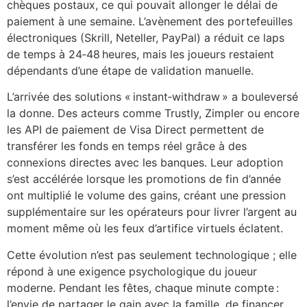
chèques postaux, ce qui pouvait allonger le délai de
paiement à une semaine. L’avènement des portefeuilles
électroniques (Skrill, Neteller, PayPal) a réduit ce laps
de temps à 24‑48 heures, mais les joueurs restaient
dépendants d’une étape de validation manuelle.
L’arrivée des solutions « instant‑withdraw » a bouleversé
la donne. Des acteurs comme Trustly, Zimpler ou encore
les API de paiement de Visa Direct permettent de
transférer les fonds en temps réel grâce à des
connexions directes avec les banques. Leur adoption
s’est accélérée lorsque les promotions de fin d’année
ont multiplié le volume des gains, créant une pression
supplémentaire sur les opérateurs pour livrer l’argent au
moment même où les feux d’artifice virtuels éclatent.
Cette évolution n’est pas seulement technologique ; elle
répond à une exigence psychologique du joueur
moderne. Pendant les fêtes, chaque minute compte :
l’envie de partager le gain avec la famille, de financer