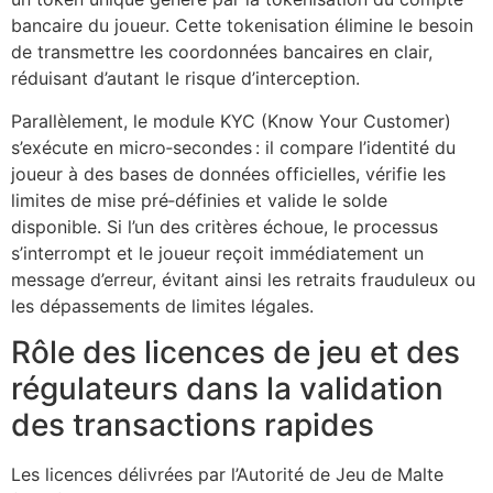
bancaire du joueur. Cette tokenisation élimine le besoin
de transmettre les coordonnées bancaires en clair,
réduisant d’autant le risque d’interception.
Parallèlement, le module KYC (Know Your Customer)
s’exécute en micro‑secondes : il compare l’identité du
joueur à des bases de données officielles, vérifie les
limites de mise pré‑définies et valide le solde
disponible. Si l’un des critères échoue, le processus
s’interrompt et le joueur reçoit immédiatement un
message d’erreur, évitant ainsi les retraits frauduleux ou
les dépassements de limites légales.
Rôle des licences de jeu et des
régulateurs dans la validation
des transactions rapides
Les licences délivrées par l’Autorité de Jeu de Malte