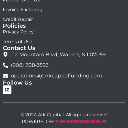
Invoice Factoring
Credit Repair
Policies
Privacy Policy
Terms of Use
Contact Us
112 Mountain Blvd, Warren, NJ 07059
(908) 208-3593
operations@arkcaptialfunding.com
Follow Us
© 2024 Ark Capitial. All rights reserved.
POWERED BY
THEWEBDESIGNHUB