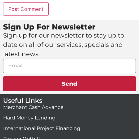
Sign Up For Newsletter
Sign up for our newsletter to stay up to
date on all of our services, specials and
latest news.
Send
Useful Links
Merchant Cash Advance
Hard Money Lending
International Project Financing
Partner With Us