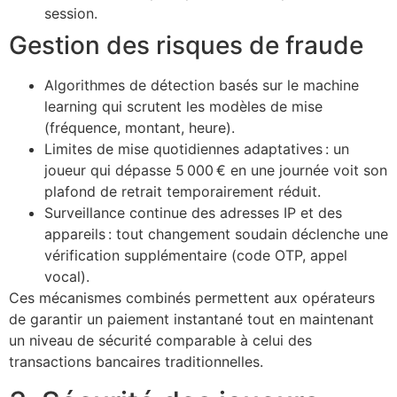
session.
Gestion des risques de fraude
Algorithmes de détection basés sur le machine
learning qui scrutent les modèles de mise
(fréquence, montant, heure).
Limites de mise quotidiennes adaptatives : un
joueur qui dépasse 5 000 € en une journée voit son
plafond de retrait temporairement réduit.
Surveillance continue des adresses IP et des
appareils : tout changement soudain déclenche une
vérification supplémentaire (code OTP, appel
vocal).
Ces mécanismes combinés permettent aux opérateurs
de garantir un paiement instantané tout en maintenant
un niveau de sécurité comparable à celui des
transactions bancaires traditionnelles.