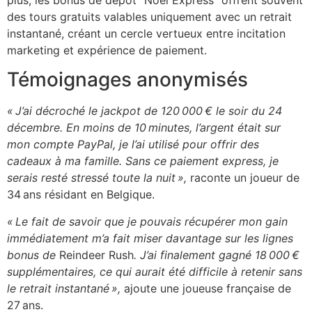
plus, les bonus de dépôt “Noël Express” offrent souvent
des tours gratuits valables uniquement avec un retrait
instantané, créant un cercle vertueux entre incitation
marketing et expérience de paiement.
Témoignages anonymisés
« J’ai décroché le jackpot de 120 000 € le soir du 24
décembre. En moins de 10 minutes, l’argent était sur
mon compte PayPal, je l’ai utilisé pour offrir des
cadeaux à ma famille. Sans ce paiement express, je
serais resté stressé toute la nuit »,
raconte un joueur de
34 ans résidant en Belgique.
« Le fait de savoir que je pouvais récupérer mon gain
immédiatement m’a fait miser davantage sur les lignes
bonus de
Reindeer Rush
. J’ai finalement gagné 18 000 €
supplémentaires, ce qui aurait été difficile à retenir sans
le retrait instantané »,
ajoute une joueuse française de
27 ans.