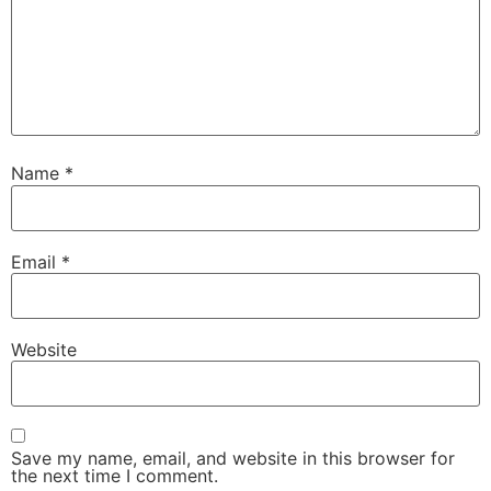
Name
*
Email
*
Website
Save my name, email, and website in this browser for
the next time I comment.