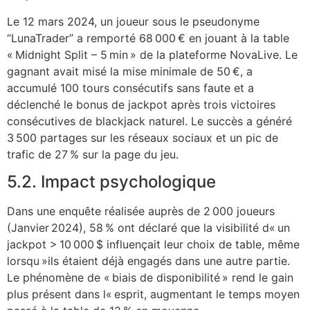
Le 12 mars 2024, un joueur sous le pseudonyme
“LunaTrader” a remporté 68 000 € en jouant à la table
« Midnight Split – 5 min » de la plateforme NovaLive. Le
gagnant avait misé la mise minimale de 50 €, a
accumulé 100 tours consécutifs sans faute et a
déclenché le bonus de jackpot après trois victoires
consécutives de blackjack naturel. Le succès a généré
3 500 partages sur les réseaux sociaux et un pic de
trafic de 27 % sur la page du jeu.
5.2. Impact psychologique
Dans une enquête réalisée auprès de 2 000 joueurs
(Janvier 2024), 58 % ont déclaré que la visibilité d« un
jackpot > 10 000 $ influençait leur choix de table, même
lorsqu »ils étaient déjà engagés dans une autre partie.
Le phénomène de « biais de disponibilité » rend le gain
plus présent dans l« esprit, augmentant le temps moyen