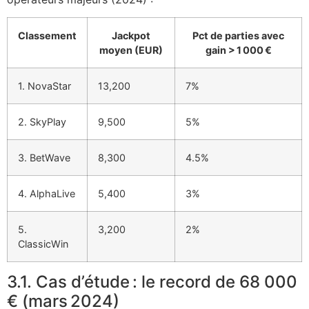
Classement
Jackpot
Pct de parties avec
moyen (EUR)
gain > 1 000 €
1. NovaStar
13,200
7%
2. SkyPlay
9,500
5%
3. BetWave
8,300
4.5%
4. AlphaLive
5,400
3%
5.
3,200
2%
ClassicWin
3.1. Cas d’étude : le record de 68 000
€ (mars 2024)