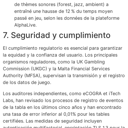
de thèmes sonores (forest, jazz, ambient) a
entraîné une hausse de 12 % du temps moyen
passé en jeu, selon les données de la plateforme
AlphaLive.
7. Seguridad y cumplimiento
El cumplimiento regulatorio es esencial para garantizar
la equidad y la confianza del usuario. Los principales
organismos reguladores, como la UK Gambling
Commission (UKGC) y la Malta Financial Services
Authority (MFSA), supervisan la transmisión y el registro
de los datos de juego.
Los auditores independientes, como eCOGRA et iTech
Labs, han revisado los procesos de registro de eventos
de la tabla en los últimos cinco años y han encontrado
una tasa de error inferior al 0,01% pour les tables
certifiées. Las medidas de seguridad incluyen
autenticación multifactorial, encriptación TLS 1.3 pour la