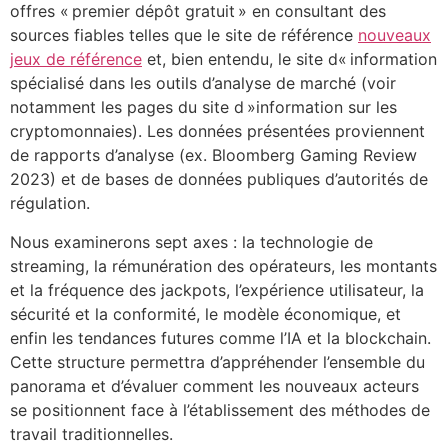
offres « premier dépôt gratuit » en consultant des
sources fiables telles que le site de référence
nouveaux
jeux de référence
et, bien entendu, le site d« information
spécialisé dans les outils d’analyse de marché (voir
notamment les pages du site d »information sur les
cryptomonnaies). Les données présentées proviennent
de rapports d’analyse (ex. Bloomberg Gaming Review
2023) et de bases de données publiques d’autorités de
régulation.
Nous examinerons sept axes : la technologie de
streaming, la rémunération des opérateurs, les montants
et la fréquence des jackpots, l’expérience utilisateur, la
sécurité et la conformité, le modèle économique, et
enfin les tendances futures comme l’IA et la blockchain.
Cette structure permettra d’appréhender l’ensemble du
panorama et d’évaluer comment les nouveaux acteurs
se positionnent face à l’établissement des méthodes de
travail traditionnelles.