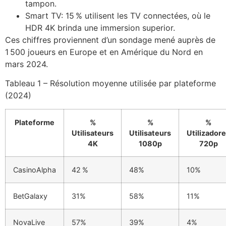
tampon.
Smart TV: 15 % utilisent les TV connectées, où le
HDR 4K brinda une immersion superior.
Ces chiffres proviennent d’un sondage mené auprès de
1 500 joueurs en Europe et en Amérique du Nord en
mars 2024.
Tableau 1 – Résolution moyenne utilisée par plateforme
(2024)
Plateforme
%
%
%
Utilisateurs
Utilisateurs
Utilizador
4K
1080p
720p
CasinoAlpha
42 %
48%
10%
BetGalaxy
31%
58%
11%
NovaLive
57%
39%
4%