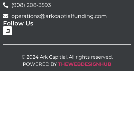
(908) 208-3593
operations@arkcaptialfunding.com
Follow Us
© 2024 Ark Capitial. All rights reserved.
POWERED BY
THEWEBDESIGNHUB