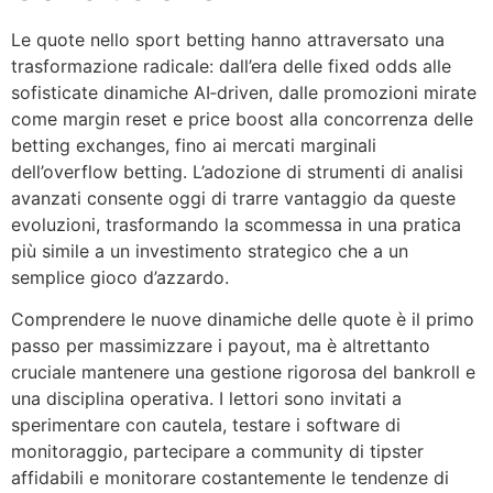
Le quote nello sport betting hanno attraversato una
trasformazione radicale: dall’era delle fixed odds alle
sofisticate dinamiche AI‑driven, dalle promozioni mirate
come margin reset e price boost alla concorrenza delle
betting exchanges, fino ai mercati marginali
dell’overflow betting. L’adozione di strumenti di analisi
avanzati consente oggi di trarre vantaggio da queste
evoluzioni, trasformando la scommessa in una pratica
più simile a un investimento strategico che a un
semplice gioco d’azzardo.
Comprendere le nuove dinamiche delle quote è il primo
passo per massimizzare i payout, ma è altrettanto
cruciale mantenere una gestione rigorosa del bankroll e
una disciplina operativa. I lettori sono invitati a
sperimentare con cautela, testare i software di
monitoraggio, partecipare a community di tipster
affidabili e monitorare costantemente le tendenze di