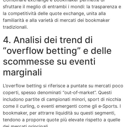
sfruttare il meglio di entrambi i mondi: la trasparenza e
la competitività delle quote exchange, unita alla
familiarità e alla varietà di mercati dei bookmaker
tradizionali.
4. Analisi dei trend di
“overflow betting” e delle
scommesse su eventi
marginali
L’overflow betting si riferisce a puntate su mercati poco
coperti, spesso denominati “out‑of‑market”. Questi
includono partite di campionati minori, sport di nicchia
come il curling, o eventi emergenti come gli e‑Sports. I
bookmaker, per attrarre liquidità su questi segmenti,
tendono a proporre quote più elevate rispetto a quelle
dei mercati principali.