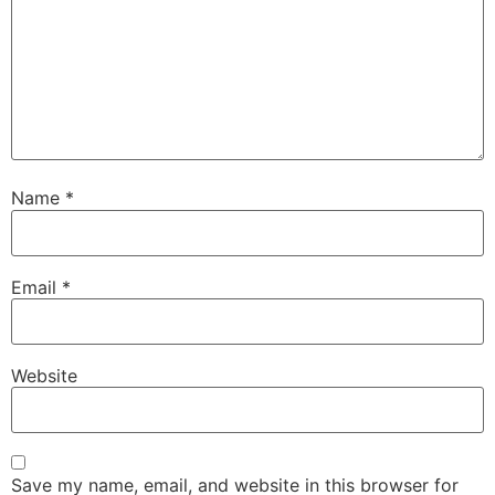
Name
*
Email
*
Website
Save my name, email, and website in this browser for