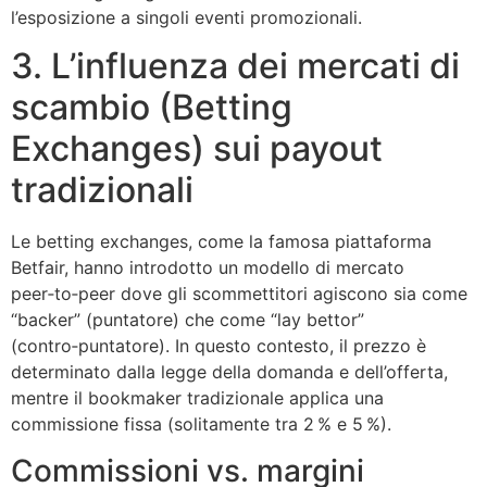
l’esposizione a singoli eventi promozionali.
3. L’influenza dei mercati di
scambio (Betting
Exchanges) sui payout
tradizionali
Le betting exchanges, come la famosa piattaforma
Betfair, hanno introdotto un modello di mercato
peer‑to‑peer dove gli scommettitori agiscono sia come
“backer” (puntatore) che come “lay bettor”
(contro‑puntatore). In questo contesto, il prezzo è
determinato dalla legge della domanda e dell’offerta,
mentre il bookmaker tradizionale applica una
commissione fissa (solitamente tra 2 % e 5 %).
Commissioni vs. margini