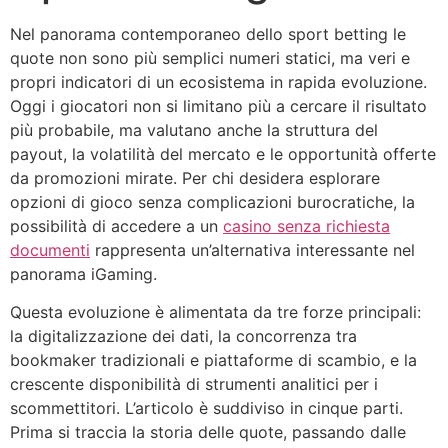
Nel panorama contemporaneo dello sport betting le
quote non sono più semplici numeri statici, ma veri e
propri indicatori di un ecosistema in rapida evoluzione.
Oggi i giocatori non si limitano più a cercare il risultato
più probabile, ma valutano anche la struttura del
payout, la volatilità del mercato e le opportunità offerte
da promozioni mirate. Per chi desidera esplorare
opzioni di gioco senza complicazioni burocratiche, la
possibilità di accedere a un
casino senza richiesta
documenti
rappresenta un’alternativa interessante nel
panorama iGaming.
Questa evoluzione è alimentata da tre forze principali:
la digitalizzazione dei dati, la concorrenza tra
bookmaker tradizionali e piattaforme di scambio, e la
crescente disponibilità di strumenti analitici per i
scommettitori. L’articolo è suddiviso in cinque parti.
Prima si traccia la storia delle quote, passando dalle