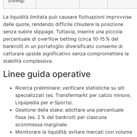
(curling)
La liquidità limitata può causare fluttuazioni improvvise
delle quote, rendendo difficile chiudere la posizione
senza subire slippage. Tuttavia, inserire una piccola
percentuale di overflow betting (circa 10‑15 % del
bankroll) in un portafoglio diversificato consente di
catturare upside significativo senza compromettere la
stabilità complessiva.
Linee guida operative
Ricerca preliminare: verificare statistiche su siti
specializzati (es. Transfermarkt per calcio minore,
Liquipedia per e‑Sports).
Gestione della stake: adottare una percentuale
fissa (es. 2 % del bankroll) per ciascuna
scommessa marginale.
Monitorare la liquidità: evitare mercati con volume