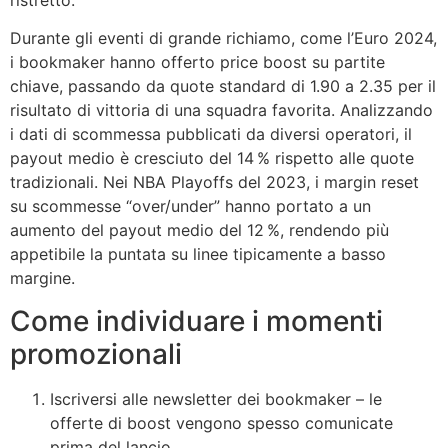
ristretto.
Durante gli eventi di grande richiamo, come l’Euro 2024,
i bookmaker hanno offerto price boost su partite
chiave, passando da quote standard di 1.90 a 2.35 per il
risultato di vittoria di una squadra favorita. Analizzando
i dati di scommessa pubblicati da diversi operatori, il
payout medio è cresciuto del 14 % rispetto alle quote
tradizionali. Nei NBA Playoffs del 2023, i margin reset
su scommesse “over/under” hanno portato a un
aumento del payout medio del 12 %, rendendo più
appetibile la puntata su linee tipicamente a basso
margine.
Come individuare i momenti
promozionali
Iscriversi alle newsletter dei bookmaker – le
offerte di boost vengono spesso comunicate
prima del lancio.