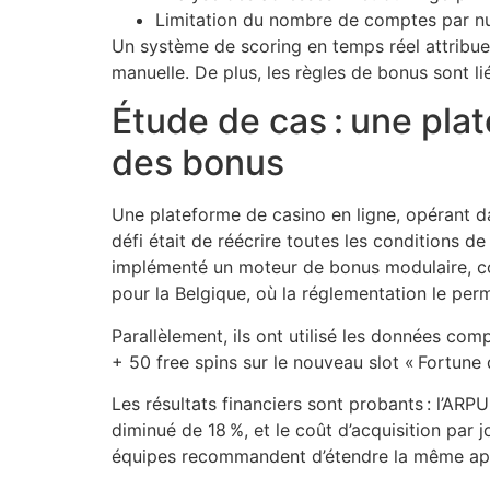
Limitation du nombre de comptes par n
Un système de scoring en temps réel attribue
manuelle. De plus, les règles de bonus sont l
Étude de cas : une pla
des bonus
Une plateforme de casino en ligne, opérant da
défi était de réécrire toutes les conditions d
implémenté un moteur de bonus modulaire, co
pour la Belgique, où la réglementation le per
Parallèlement, ils ont utilisé les données co
+ 50 free spins sur le nouveau slot « Fortune
Les résultats financiers sont probants : l’AR
diminué de 18 %, et le coût d’acquisition par 
équipes recommandent d’étendre la même a