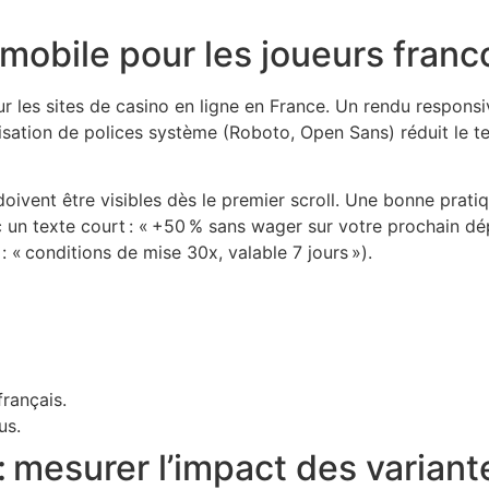
 mobile pour les joueurs fran
ur les sites de casino en ligne en France. Un rendu respons
tilisation de polices système (Roboto, Open Sans) réduit le 
oivent être visibles dès le premier scroll. Une bonne prat
un texte court : « +50 % sans wager sur votre prochain dépô
 : « conditions de mise 30x, valable 7 jours »).
français.
us.
 : mesurer l’impact des varian