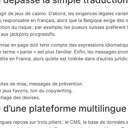
 s’agit de jeux de casino. D’abord, les exigences légales vari
 responsable en français, alors que la Belgique exige des m
ption du risque ; par exemple, les joueurs suisses préfèrent 
 aux jackpots progressifs.
la mise en page doit tenir compte des expressions idiomatiq
e terme « parier » est plus familier. Enfin, les messages pro
rdite en France, alors qu’elle est tolérée dans d’autres juridic
imites de mise, messages de prévention.
de jeux favoris, ton du copywriting.
fichage des devises.
 d’une plateforme multilingue 
gues repose sur trois piliers : le CMS, la base de données 