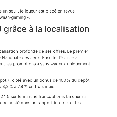
un seuil, le joueur est placé en revue
« wash‑gaming ».
grâce à la localisation
calisation profonde de ses offres. Le premier
é Nationale des Jeux. Ensuite, l’équipe a
ent les promotions « sans wager » uniquement
kpot », ciblé avec un bonus de 100 % du dépôt
 3,2 % à 7,8 % en trois mois.
à 24 € sur le marché francophone. Le churn a
 documenté dans un rapport interne, et les