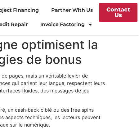
Contact
oject Financing
Partner With Us
Us
edit Repair
Invoice Factoring
ne optimisent la
égies de bonus
 de pages, mais un véritable levier de
ces qui parlent leur langue, respectent leurs
nterfaces fluides, des messages de jeu
ré, un cash‑back ciblé ou des free spins
ns aspects techniques, les lecteurs peuvent
raux sur le numérique.