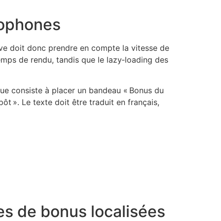
cophones
ive doit donc prendre en compte la vitesse de
temps de rendu, tandis que le lazy‑loading des
ique consiste à placer un bandeau « Bonus du
t ». Le texte doit être traduit en français,
tes de bonus localisées