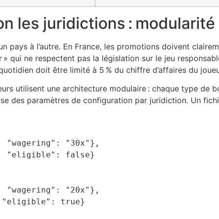
 les juridictions : modularité
un pays à l’autre. En France, les promotions doivent claire
r » qui ne respectent pas la législation sur le jeu responsa
otidien doit être limité à 5 % du chiffre d’affaires du joueu
urs utilisent une architecture modulaire : chaque type de b
 des paramètres de configuration par juridiction. Un fichie