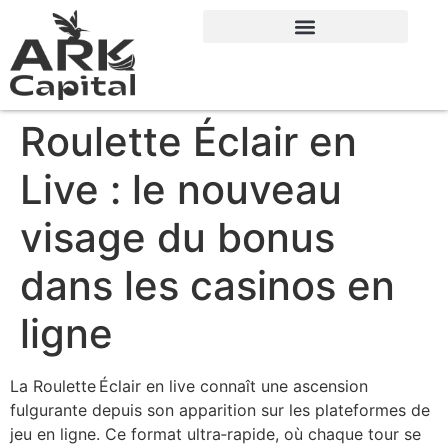
Roulette Éclair en
Live : le nouveau
visage du bonus
dans les casinos en
ligne
La Roulette Éclair en live connaît une ascension
fulgurante depuis son apparition sur les plateformes de
jeu en ligne. Ce format ultra‑rapide, où chaque tour se