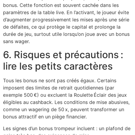
bonus. Cette fonction est souvent cachée dans les
paramètres de la table live. En l’activant, le joueur évite
d’augmenter progressivement les mises après une série
de défaites, ce qui protège le capital et prolonge la
durée de jeu, surtout utile lorsqu’on joue avec un bonus
sans wager.
6. Risques et précautions :
lire les petits caractères
Tous les bonus ne sont pas créés égaux. Certains
imposent des limites de retrait quotidiennes (par
exemple 500 €) ou excluent la Roulette Éclair des jeux
éligibles au cashback. Les conditions de mise abusives,
comme un wagering de 50 x, peuvent transformer un
bonus attractif en un piège financier.
Les signes d’un bonus trompeur incluent : un plafond de