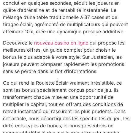
conclut en quelques secondes, séduit les joueurs en
quête d’adrénaline et de rentabilité instantanée. Le
mélange d’une table traditionnelle à 37 cases et de
tirages éclair, agrémenté de multiplicateurs qui peuvent
atteindre 10 x, crée une dynamique presque addictive.
Découvrez le
nouveau casino en ligne
qui propose les
meilleures offres, un guide complet pour choisir le
bonus le plus adapté à votre style. Sur Justebien, les
joueurs peuvent comparer rapidement les promotions
sans se perdre dans le flot d’informations.
Ce qui rend la Roulette Éclair vraiment irrésistible, ce
sont les bonus spécialement conçus pour ce jeu. Ils
transforment chaque mise en une opportunité de
multiplier le capital, tout en offrant des conditions de
retrait instantané qui rassurent les plus prudents. Dans
cet article, nous décortiquons les spécificités du jeu, les
différents types de bonus, et nous présentons un
comparatif détaillé des meilleures offres du marché.