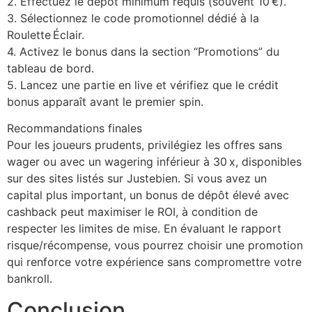
2. Effectuez le dépôt minimum requis (souvent 10 €).
3. Sélectionnez le code promotionnel dédié à la
Roulette Éclair.
4. Activez le bonus dans la section “Promotions” du
tableau de bord.
5. Lancez une partie en live et vérifiez que le crédit
bonus apparaît avant le premier spin.
Recommandations finales
Pour les joueurs prudents, privilégiez les offres sans
wager ou avec un wagering inférieur à 30 x, disponibles
sur des sites listés sur Justebien. Si vous avez un
capital plus important, un bonus de dépôt élevé avec
cashback peut maximiser le ROI, à condition de
respecter les limites de mise. En évaluant le rapport
risque/récompense, vous pourrez choisir une promotion
qui renforce votre expérience sans compromettre votre
bankroll.
Conclusion