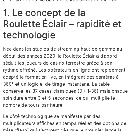
1. Le concept de la
Roulette Éclair – rapidité et
technologie
Née dans les studios de streaming haut de gamme au
début des années 2020, la Roulette Éclair a d’abord
séduit les joueurs de casino terrestre grâce à son
rythme effréné. Les opérateurs en ligne ont rapidement
adapté le format en live, en intégrant des caméras à
360° et un logiciel de tirage instantané. La table
conserve les 37 cases classiques (0 + 1‑36) mais chaque
spin dure entre 3 et 5 secondes, ce qui multiplie le
nombre de tours par heure.
Le côté technologique se manifeste par des
multiplicateurs affichés en temps réel et des options de
mise “flash” qui s’activent dès que le croupier lance la