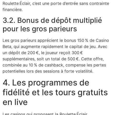
Roulette Éclair, c’est une porte d’entrée sans contrainte
financière.
3.2. Bonus de dépôt multiplié
pour les gros parieurs
Les gros parieurs apprécient le bonus 150 % de Casino
Beta, qui augmente rapidement le capital de jeu. Avec
un dépôt de 200 €, le joueur reçoit 300 €
supplémentaires, soit un total de 500 €. Cette offre,
combinée au 10 % de cashback, compense les pertes
potentielles lors des sessions à forte volatilité.
4. Les programmes de
fidélité et les tours gratuits
en live
Les casinos qui proposent la Roulette Éclair