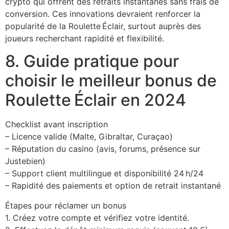
crypto qui offrent des retraits instantanés sans frais de
conversion. Ces innovations devraient renforcer la
popularité de la Roulette Éclair, surtout auprès des
joueurs recherchant rapidité et flexibilité.
8. Guide pratique pour
choisir le meilleur bonus de
Roulette Éclair en 2024
Checklist avant inscription
– Licence valide (Malte, Gibraltar, Curaçao)
– Réputation du casino (avis, forums, présence sur
Justebien)
– Support client multilingue et disponibilité 24 h/24
– Rapidité des paiements et option de retrait instantané
Étapes pour réclamer un bonus
1. Créez votre compte et vérifiez votre identité.