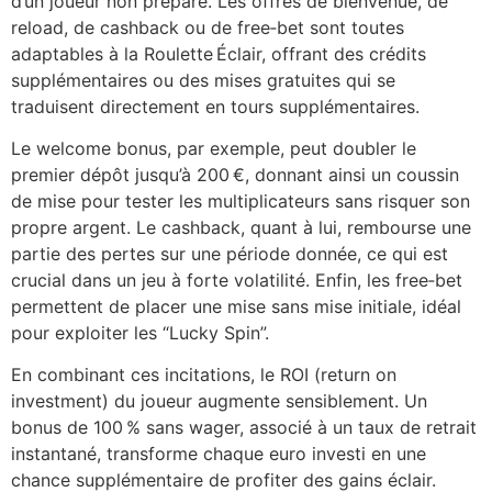
d’un joueur non préparé. Les offres de bienvenue, de
reload, de cashback ou de free‑bet sont toutes
adaptables à la Roulette Éclair, offrant des crédits
supplémentaires ou des mises gratuites qui se
traduisent directement en tours supplémentaires.
Le welcome bonus, par exemple, peut doubler le
premier dépôt jusqu’à 200 €, donnant ainsi un coussin
de mise pour tester les multiplicateurs sans risquer son
propre argent. Le cashback, quant à lui, rembourse une
partie des pertes sur une période donnée, ce qui est
crucial dans un jeu à forte volatilité. Enfin, les free‑bet
permettent de placer une mise sans mise initiale, idéal
pour exploiter les “Lucky Spin”.
En combinant ces incitations, le ROI (return on
investment) du joueur augmente sensiblement. Un
bonus de 100 % sans wager, associé à un taux de retrait
instantané, transforme chaque euro investi en une
chance supplémentaire de profiter des gains éclair.