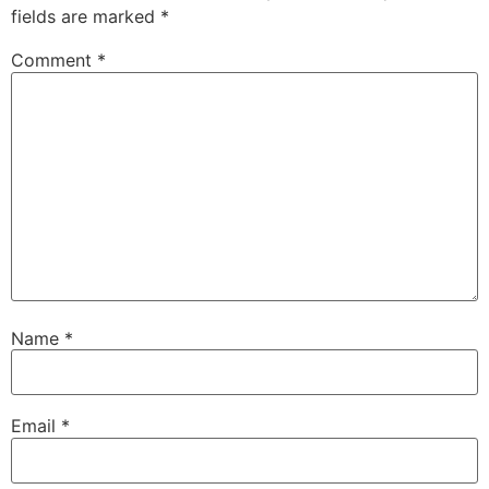
fields are marked
*
Comment
*
Name
*
Email
*