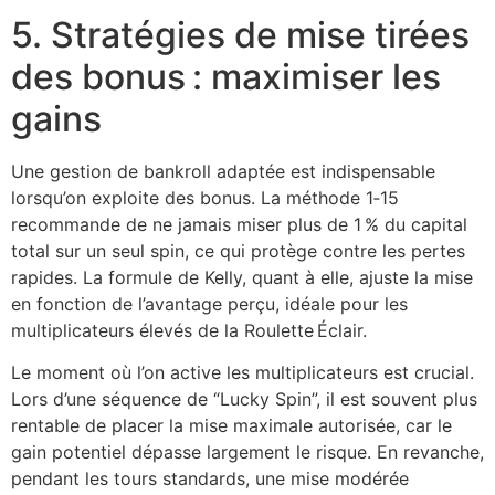
5. Stratégies de mise tirées
des bonus : maximiser les
gains
Une gestion de bankroll adaptée est indispensable
lorsqu’on exploite des bonus. La méthode 1‑15
recommande de ne jamais miser plus de 1 % du capital
total sur un seul spin, ce qui protège contre les pertes
rapides. La formule de Kelly, quant à elle, ajuste la mise
en fonction de l’avantage perçu, idéale pour les
multiplicateurs élevés de la Roulette Éclair.
Le moment où l’on active les multiplicateurs est crucial.
Lors d’une séquence de “Lucky Spin”, il est souvent plus
rentable de placer la mise maximale autorisée, car le
gain potentiel dépasse largement le risque. En revanche,
pendant les tours standards, une mise modérée