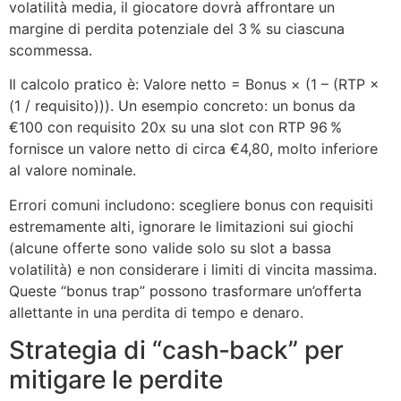
volatilità media, il giocatore dovrà affrontare un
margine di perdita potenziale del 3 % su ciascuna
scommessa.
Il calcolo pratico è: Valore netto = Bonus × (1 – (RTP ×
(1 / requisito))). Un esempio concreto: un bonus da
€100 con requisito 20x su una slot con RTP 96 %
fornisce un valore netto di circa €4,80, molto inferiore
al valore nominale.
Errori comuni includono: scegliere bonus con requisiti
estremamente alti, ignorare le limitazioni sui giochi
(alcune offerte sono valide solo su slot a bassa
volatilità) e non considerare i limiti di vincita massima.
Queste “bonus trap” possono trasformare un’offerta
allettante in una perdita di tempo e denaro.
Strategia di “cash‑back” per
mitigare le perdite