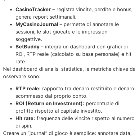
CasinoTracker
– registra vincite, perdite e bonus,
genera report settimanali.
MyCasinoJournal
– permette di annotare le
sessioni, le slot giocate e le impressioni
soggettive.
BetBuddy
– integra un dashboard con grafici di
ROI, RTP reale (calcolato su base personale) e hit
rate.
Nel dashboard di analisi statistica, le metriche chiave da
osservare sono:
RTP reale:
rapporto tra denaro restituito e denaro
scommesso dal proprio conto.
ROI (Return on Investment):
percentuale di
profitto rispetto al capitale investito.
Hit rate:
frequenza delle vincite rispetto al numero
di spin.
Creare un “journal” di gioco è semplice: annotare data,