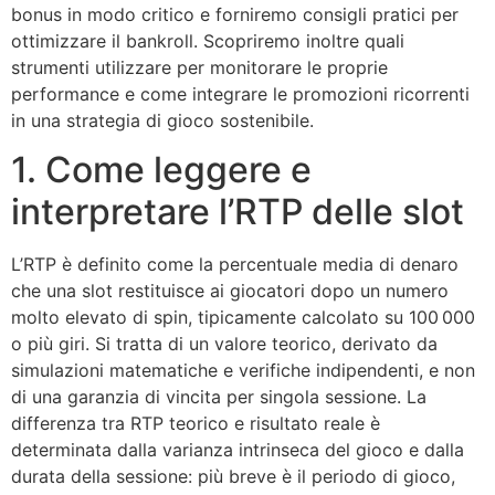
bonus in modo critico e forniremo consigli pratici per
ottimizzare il bankroll. Scopriremo inoltre quali
strumenti utilizzare per monitorare le proprie
performance e come integrare le promozioni ricorrenti
in una strategia di gioco sostenibile.
1. Come leggere e
interpretare l’RTP delle slot
L’RTP è definito come la percentuale media di denaro
che una slot restituisce ai giocatori dopo un numero
molto elevato di spin, tipicamente calcolato su 100 000
o più giri. Si tratta di un valore teorico, derivato da
simulazioni matematiche e verifiche indipendenti, e non
di una garanzia di vincita per singola sessione. La
differenza tra RTP teorico e risultato reale è
determinata dalla varianza intrinseca del gioco e dalla
durata della sessione: più breve è il periodo di gioco,