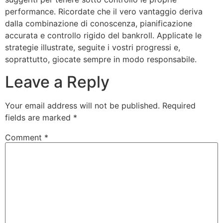
performance. Ricordate che il vero vantaggio deriva
dalla combinazione di conoscenza, pianificazione
accurata e controllo rigido del bankroll. Applicate le
strategie illustrate, seguite i vostri progressi e,
soprattutto, giocate sempre in modo responsabile.
Leave a Reply
Your email address will not be published.
Required
fields are marked
*
Comment
*