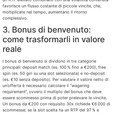
favorisce un flusso costante di piccole vincite, che,
moltiplicate nel tempo, aumentano il ritorno
complessivo.
3. Bonus di benvenuto:
come trasformarli in valore
reale
I bonus di benvenuto si dividono in tre categorie
principali: deposit match (es. 100 % fino a €200), free
spin (es. 50 giri su una slot selezionata) e no‑deposit
(es. €10 senza deposito). Per valutare il valore netto di
un’offerta è necessario calcolare il “wagering
requirement”, ovvero il multiplo del bonus che deve
essere scommesso prima di poter prelevare le vincite.
Un bonus da €200 con requisito 30x richiede €6 000 di
scommesse; se la slot scelta ha un RTP del 97 % e