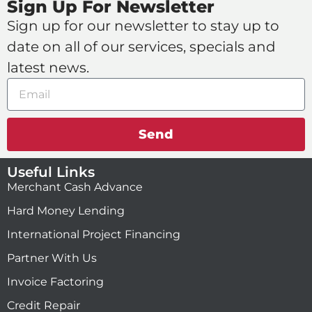
Sign Up For Newsletter
Sign up for our newsletter to stay up to
date on all of our services, specials and
latest news.
Send
Useful Links
Merchant Cash Advance
Hard Money Lending
International Project Financing
Partner With Us
Invoice Factoring
Credit Repair