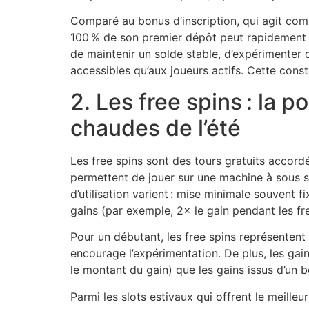
Comparé au bonus d’inscription, qui agit comm
100 % de son premier dépôt peut rapidement é
de maintenir un solde stable, d’expérimenter 
accessibles qu’aux joueurs actifs. Cette cons
2. Les free spins : la 
chaudes de l’été
Les free spins sont des tours gratuits accord
permettent de jouer sur une machine à sous sa
d’utilisation varient : mise minimale souvent fi
gains (par exemple, 2× le gain pendant les fre
Pour un débutant, les free spins représentent 
encourage l’expérimentation. De plus, les ga
le montant du gain) que les gains issus d’un b
Parmi les slots estivaux qui offrent le meilleur