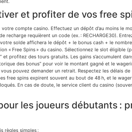
ment.
tiver et profiter de vos free 
votre compte casino. Effectuez un dépôt d’au moins le mo
de recharge requièrent un code (ex. : RECHARGE30). Entrez
, votre solde affichera le dépôt + le bonus cash + le nombre 
n « Free Spins » du casino. Sélectionnez le slot éligible (p
” et profitez des tours gratuits. Les gains s’accumulent da
torique des bonus” pour voir le montant gagné et le wageri
 vous pouvez demander un retrait. Respectez les délais de 
: les free spins expirent souvent au bout de 48 h, et le wager
loqués. En cas de doute, le service client du casino (souven
pour les joueurs débutants : 
s règles simples :