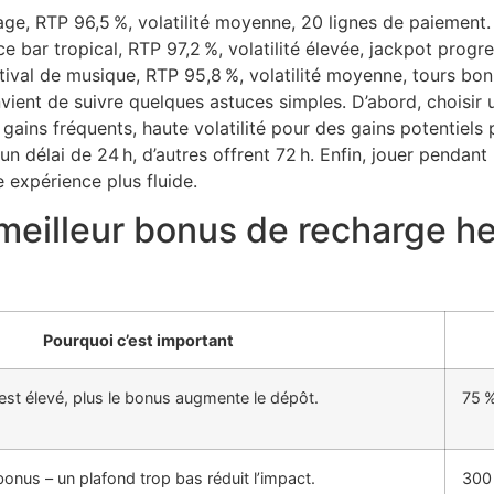
ge, RTP 96,5 %, volatilité moyenne, 20 lignes de paiement.
bar tropical, RTP 97,2 %, volatilité élevée, jackpot progres
stival de musique, RTP 95,8 %, volatilité moyenne, tours bon
nvient de suivre quelques astuces simples. D’abord, choisir 
 gains fréquents, haute volatilité pour des gains potentiels 
un délai de 24 h, d’autres offrent 72 h. Enfin, jouer pendant
e expérience plus fluide.
meilleur bonus de recharge he
Pourquoi c’est important
est élevé, plus le bonus augmente le dépôt.
75 %
onus – un plafond trop bas réduit l’impact.
300