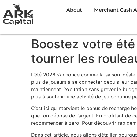
About
Merchant Cash 
Boostez votre été
tourner les roule
L’été 2026 s’annonce comme la saison idéale p
plus de joueurs à se connecter depuis leur can
maintiennent l’excitation sans grever le budge
plus à soutenir une activité de jeu continue 
C’est ici qu’intervient le bonus de recharge
que l’on dépose de l’argent. En profitant de c
recommencer à zéro. Pour découvrir rapideme
Dans cet article, nous allons détailler pourqu