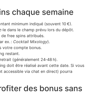
spins chaque semaine
ntant minimum indiqué (souvent 10 €).
‑le dans le champ prévu lors du dépôt.
de free spins attribués.
ar ex. :
Cocktail Mixology
).
ns votre compte bonus.
ng restant.
retrait (généralement 24‑48 h).
ing doit être réalisé avant cette date. Si vous
t accessible via chat en direct) pourra
profiter des bonus sans