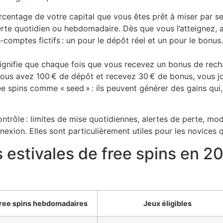
rcentage de votre capital que vous êtes prêt à miser par s
rte quotidien ou hebdomadaire. Dès que vous l’atteignez, a
comptes fictifs : un pour le dépôt réel et un pour le bonus
 signifie que chaque fois que vous recevez un bonus de re
 vous avez 100 € de dépôt et recevez 30 € de bonus, vous 
ee spins comme « seed » : ils peuvent générer des gains qui,
ntrôle : limites de mise quotidiennes, alertes de perte, mod
xion. Elles sont particulièrement utiles pour les novices qu
s estivales de free spins en 2
ree spins hebdomadaires
Jeux éligibles