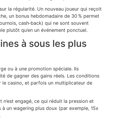
ur la régularité. Un nouveau joueur qui reçoit
anche, un bonus hebdomadaire de 30 % permet
tournois, cash‑back) qui ne sont souvent
ble plutôt qu’en un événement ponctuel.
ines à sous les plus
ge ou à une promotion spéciale. Ils
ité de gagner des gains réels. Les conditions
r le casino, et parfois un multiplicateur de
t n’est engagé, ce qui réduit la pression et
s à un wagering plus doux (par exemple, 15x
.