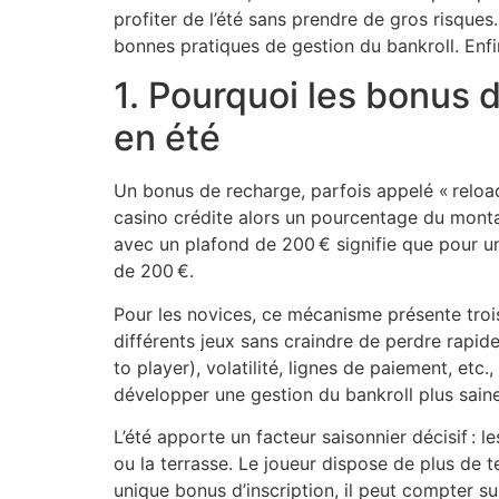
profiter de l’été sans prendre de gros risques
bonnes pratiques de gestion du bankroll. Enfi
1. Pourquoi les bonus d
en été
Un bonus de recharge, parfois appelé « reloa
casino crédite alors un pourcentage du monta
avec un plafond de 200 € signifie que pour u
de 200 €.
Pour les novices, ce mécanisme présente tro
différents jeux sans craindre de perdre rapide
to player), volatilité, lignes de paiement, etc.
développer une gestion du bankroll plus saine
L’été apporte un facteur saisonnier décisif : 
ou la terrasse. Le joueur dispose de plus de t
unique bonus d’inscription, il peut compter su