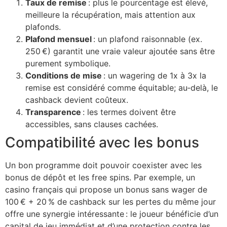
Taux de remise
: plus le pourcentage est élevé,
meilleure la récupération, mais attention aux
plafonds.
Plafond mensuel
: un plafond raisonnable (ex.
250 €) garantit une vraie valeur ajoutée sans être
purement symbolique.
Conditions de mise
: un wagering de 1x à 3x la
remise est considéré comme équitable; au‑delà, le
cashback devient coûteux.
Transparence
: les termes doivent être
accessibles, sans clauses cachées.
Compatibilité avec les bonus
Un bon programme doit pouvoir coexister avec les
bonus de dépôt et les free spins. Par exemple, un
casino français qui propose un bonus sans wager de
100 € + 20 % de cashback sur les pertes du même jour
offre une synergie intéressante : le joueur bénéficie d’un
capital de jeu immédiat et d’une protection contre les