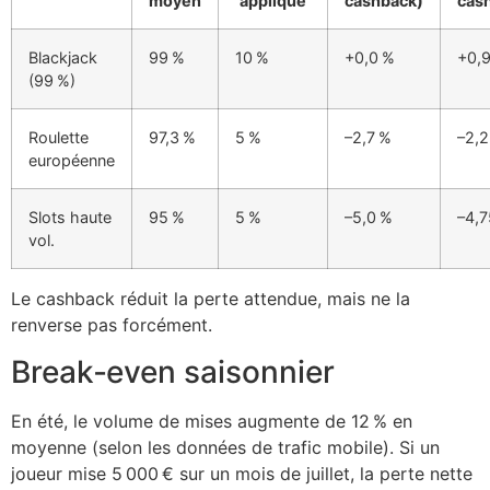
moyen
appliqué
cashback)
cas
Blackjack
99 %
10 %
+0,0 %
+0,
(99 %)
Roulette
97,3 %
5 %
–2,7 %
–2,2
européenne
Slots haute
95 %
5 %
–5,0 %
–4,7
vol.
Le cashback réduit la perte attendue, mais ne la
renverse pas forcément.
Break‑even saisonnier
En été, le volume de mises augmente de 12 % en
moyenne (selon les données de trafic mobile). Si un
joueur mise 5 000 € sur un mois de juillet, la perte nette