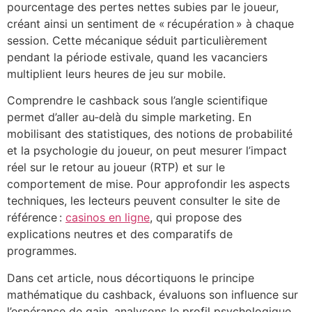
pourcentage des pertes nettes subies par le joueur,
créant ainsi un sentiment de « récupération » à chaque
session. Cette mécanique séduit particulièrement
pendant la période estivale, quand les vacanciers
multiplient leurs heures de jeu sur mobile.
Comprendre le cashback sous l’angle scientifique
permet d’aller au‑delà du simple marketing. En
mobilisant des statistiques, des notions de probabilité
et la psychologie du joueur, on peut mesurer l’impact
réel sur le retour au joueur (RTP) et sur le
comportement de mise. Pour approfondir les aspects
techniques, les lecteurs peuvent consulter le site de
référence :
casinos en ligne
, qui propose des
explications neutres et des comparatifs de
programmes.
Dans cet article, nous décortiquons le principe
mathématique du cashback, évaluons son influence sur
l’espérance de gain, analysons le profil psychologique