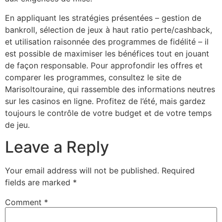
En appliquant les stratégies présentées – gestion de
bankroll, sélection de jeux à haut ratio perte/cashback,
et utilisation raisonnée des programmes de fidélité – il
est possible de maximiser les bénéfices tout en jouant
de façon responsable. Pour approfondir les offres et
comparer les programmes, consultez le site de
Marisoltouraine, qui rassemble des informations neutres
sur les casinos en ligne. Profitez de l’été, mais gardez
toujours le contrôle de votre budget et de votre temps
de jeu.
Leave a Reply
Your email address will not be published.
Required
fields are marked
*
Comment
*