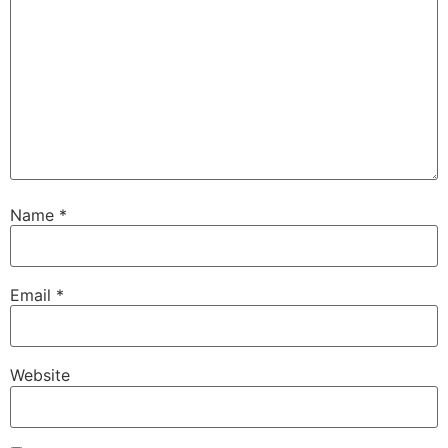
Name
*
Email
*
Website