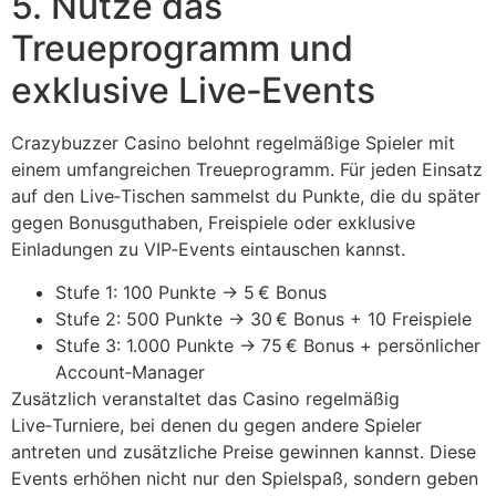
5. Nutze das
Treueprogramm und
exklusive Live‑Events
Crazybuzzer Casino belohnt regelmäßige Spieler mit
einem umfangreichen Treueprogramm. Für jeden Einsatz
auf den Live‑Tischen sammelst du Punkte, die du später
gegen Bonusguthaben, Freispiele oder exklusive
Einladungen zu VIP‑Events eintauschen kannst.
Stufe 1: 100 Punkte → 5 € Bonus
Stufe 2: 500 Punkte → 30 € Bonus + 10 Freispiele
Stufe 3: 1.000 Punkte → 75 € Bonus + persönlicher
Account‑Manager
Zusätzlich veranstaltet das Casino regelmäßig
Live‑Turniere, bei denen du gegen andere Spieler
antreten und zusätzliche Preise gewinnen kannst. Diese
Events erhöhen nicht nur den Spielspaß, sondern geben