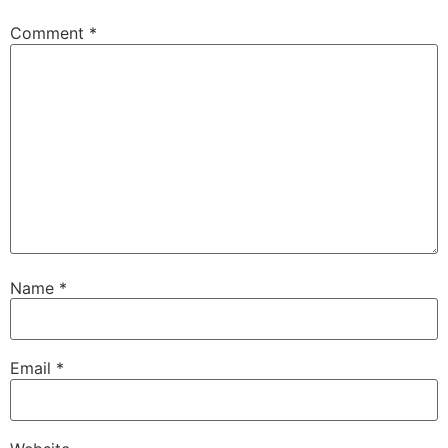
Comment
*
Name
*
Email
*