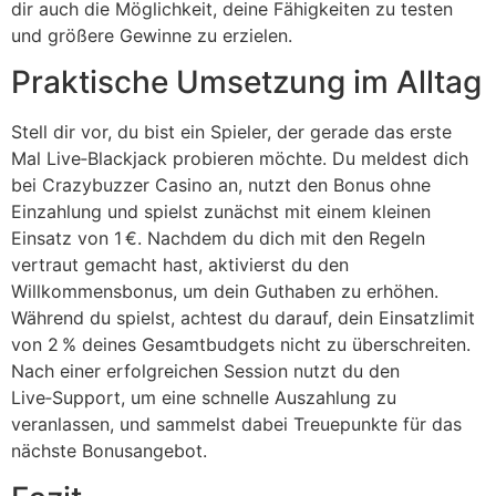
dir auch die Möglichkeit, deine Fähigkeiten zu testen
und größere Gewinne zu erzielen.
Praktische Umsetzung im Alltag
Stell dir vor, du bist ein Spieler, der gerade das erste
Mal Live‑Blackjack probieren möchte. Du meldest dich
bei Crazybuzzer Casino an, nutzt den Bonus ohne
Einzahlung und spielst zunächst mit einem kleinen
Einsatz von 1 €. Nachdem du dich mit den Regeln
vertraut gemacht hast, aktivierst du den
Willkommensbonus, um dein Guthaben zu erhöhen.
Während du spielst, achtest du darauf, dein Einsatzlimit
von 2 % deines Gesamtbudgets nicht zu überschreiten.
Nach einer erfolgreichen Session nutzt du den
Live‑Support, um eine schnelle Auszahlung zu
veranlassen, und sammelst dabei Treuepunkte für das
nächste Bonusangebot.