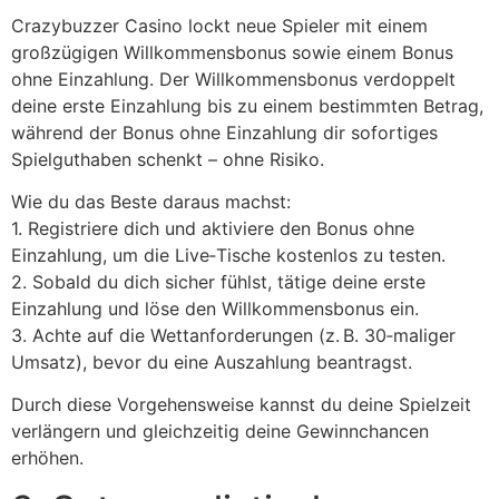
Crazybuzzer Casino lockt neue Spieler mit einem
großzügigen Willkommensbonus sowie einem Bonus
ohne Einzahlung. Der Willkommensbonus verdoppelt
deine erste Einzahlung bis zu einem bestimmten Betrag,
während der Bonus ohne Einzahlung dir sofortiges
Spielguthaben schenkt – ohne Risiko.
Wie du das Beste daraus machst:
1. Registriere dich und aktiviere den Bonus ohne
Einzahlung, um die Live‑Tische kostenlos zu testen.
2. Sobald du dich sicher fühlst, tätige deine erste
Einzahlung und löse den Willkommensbonus ein.
3. Achte auf die Wettanforderungen (z. B. 30‑maliger
Umsatz), bevor du eine Auszahlung beantragst.
Durch diese Vorgehensweise kannst du deine Spielzeit
verlängern und gleichzeitig deine Gewinnchancen
erhöhen.