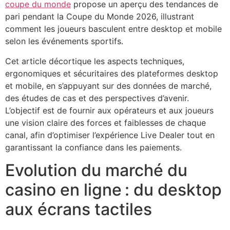
coupe du monde
propose un aperçu des tendances de
pari pendant la Coupe du Monde 2026, illustrant
comment les joueurs basculent entre desktop et mobile
selon les événements sportifs.
Cet article décortique les aspects techniques,
ergonomiques et sécuritaires des plateformes desktop
et mobile, en s’appuyant sur des données de marché,
des études de cas et des perspectives d’avenir.
L’objectif est de fournir aux opérateurs et aux joueurs
une vision claire des forces et faiblesses de chaque
canal, afin d’optimiser l’expérience Live Dealer tout en
garantissant la confiance dans les paiements.
Evolution du marché du
casino en ligne : du desktop
aux écrans tactiles