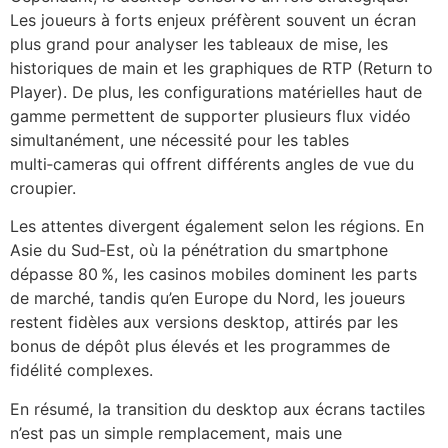
Les joueurs à forts enjeux préfèrent souvent un écran
plus grand pour analyser les tableaux de mise, les
historiques de main et les graphiques de RTP (Return to
Player). De plus, les configurations matérielles haut de
gamme permettent de supporter plusieurs flux vidéo
simultanément, une nécessité pour les tables
multi‑cameras qui offrent différents angles de vue du
croupier.
Les attentes divergent également selon les régions. En
Asie du Sud‑Est, où la pénétration du smartphone
dépasse 80 %, les casinos mobiles dominent les parts
de marché, tandis qu’en Europe du Nord, les joueurs
restent fidèles aux versions desktop, attirés par les
bonus de dépôt plus élevés et les programmes de
fidélité complexes.
En résumé, la transition du desktop aux écrans tactiles
n’est pas un simple remplacement, mais une