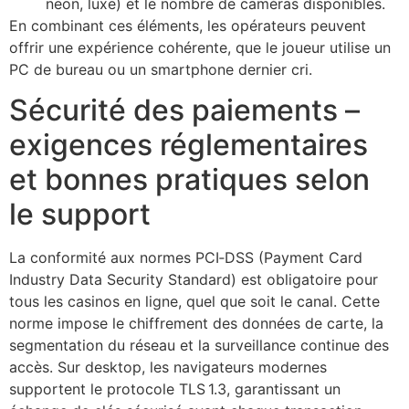
neon, luxe) et le nombre de caméras disponibles.
En combinant ces éléments, les opérateurs peuvent
offrir une expérience cohérente, que le joueur utilise un
PC de bureau ou un smartphone dernier cri.
Sécurité des paiements –
exigences réglementaires
et bonnes pratiques selon
le support
La conformité aux normes PCI‑DSS (Payment Card
Industry Data Security Standard) est obligatoire pour
tous les casinos en ligne, quel que soit le canal. Cette
norme impose le chiffrement des données de carte, la
segmentation du réseau et la surveillance continue des
accès. Sur desktop, les navigateurs modernes
supportent le protocole TLS 1.3, garantissant un