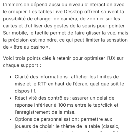
L’immersion dépend aussi du niveau d’interaction avec
le croupier. Les tables Live Desktop offrent souvent la
possibilité de changer de caméra, de zoomer sur les
cartes et d’utiliser des gestes de la souris pour pointer.
Sur mobile, le tactile permet de faire glisser la vue, mais
la précision est moindre, ce qui peut limiter la sensation
de « être au casino ».
Voici trois points clés à retenir pour optimiser l’UX sur
chaque support :
Clarté des informations : afficher les limites de
mise et le RTP en haut de l’écran, quel que soit le
dispositif.
Réactivité des contrôles : assurer un délai de
réponse inférieur à 100 ms entre le tap/click et
l’enregistrement de la mise.
Options de personnalisation : permettre aux
joueurs de choisir le thème de la table (classic,