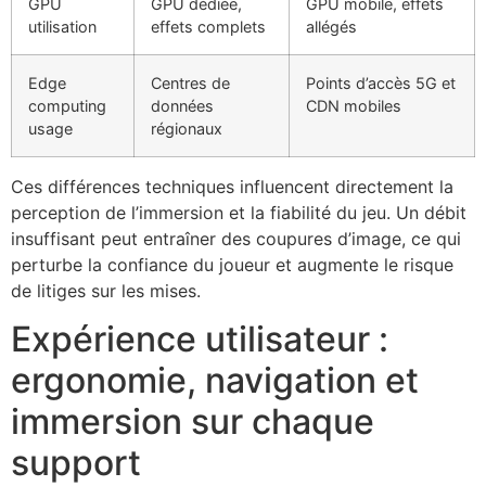
GPU
GPU dédiée,
GPU mobile, effets
utilisation
effets complets
allégés
Edge
Centres de
Points d’accès 5G et
computing
données
CDN mobiles
usage
régionaux
Ces différences techniques influencent directement la
perception de l’immersion et la fiabilité du jeu. Un débit
insuffisant peut entraîner des coupures d’image, ce qui
perturbe la confiance du joueur et augmente le risque
de litiges sur les mises.
Expérience utilisateur :
ergonomie, navigation et
immersion sur chaque
support