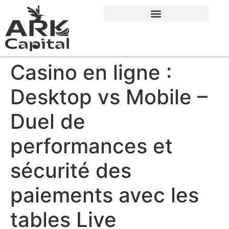
Casino en ligne :
Desktop vs Mobile –
Duel de
performances et
sécurité des
paiements avec les
tables Live