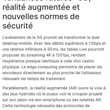
réalité augmentée et
nouvelles normes de
sécurité
L’avènement de la 5G promet de transformer le duel
desktop‑mobile. Avec des débits supérieurs à 1 Gbps et
une latence inférieure à 30 ms, les tables Live pourront
proposer du streaming 4K à 120 fps, rendant
l’expérience presque identique à celle d’un casino
physique. Le edge computing permettra de placer les
encodeurs directement au plus proche de l’utilisateur,
réduisant les temps de traitement.
Parallèlement, la réalité augmentée (AR) ouvre la voie à
des jeux hybrides où le joueur voit le croupier projeté
sur son salon via son smartphone ou ses lunettes AR.
Cette technologie nécessite des protocoles de