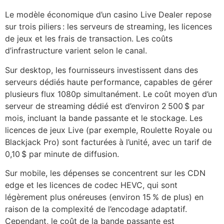
Le modèle économique d’un casino Live Dealer repose
sur trois piliers : les serveurs de streaming, les licences
de jeux et les frais de transaction. Les coûts
d’infrastructure varient selon le canal.
Sur desktop, les fournisseurs investissent dans des
serveurs dédiés haute performance, capables de gérer
plusieurs flux 1080p simultanément. Le coût moyen d’un
serveur de streaming dédié est d’environ 2 500 $ par
mois, incluant la bande passante et le stockage. Les
licences de jeux Live (par exemple, Roulette Royale ou
Blackjack Pro) sont facturées à l’unité, avec un tarif de
0,10 $ par minute de diffusion.
Sur mobile, les dépenses se concentrent sur les CDN
edge et les licences de codec HEVC, qui sont
légèrement plus onéreuses (environ 15 % de plus) en
raison de la complexité de l’encodage adaptatif.
Cependant, le coût de la bande passante est