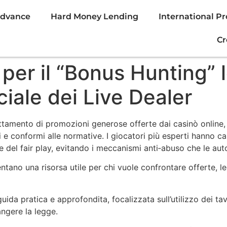
Advance
Hard Money Lending
International Pr
Cr
 per il “Bonus Hunting” 
uciale dei Live Dealer
uttamento di promozioni generose offerte dai casinò online, 
e conformi alle normative. I giocatori più esperti hanno ca
le del fair play, evitando i meccanismi anti‑abuso che le aut
tano una risorsa utile per chi vuole confrontare offerte, le
guida pratica e approfondita, focalizzata sull’utilizzo dei t
ngere la legge.