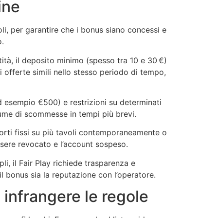
ine
oli, per garantire che i bonus siano concessi e
o.
ntità, il deposito minimo (spesso tra 10 e 30 €)
 offerte simili nello stesso periodo di tempo,
ad esempio €500) e restrizioni su determinati
olume di scommesse in tempi più brevi.
porti fissi su più tavoli contemporaneamente o
sere revocato e l’account sospeso.
i, il Fair Play richiede trasparenza e
il bonus sia la reputazione con l’operatore.
 infrangere le regole