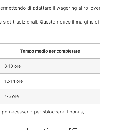
ermettendo di adattare il wagering al rollover
 slot tradizionali. Questo riduce il margine di
Tempo medio per completare
8‑10 ore
12‑14 ore
4‑5 ore
empo necessario per sbloccare il bonus,