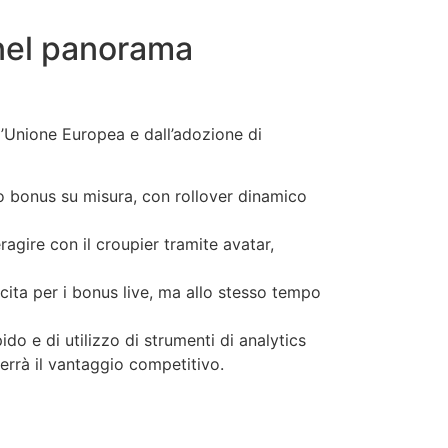
r nel panorama
’Unione Europea e dall’adozione di
o bonus su misura, con rollover dinamico
ragire con il croupier tramite avatar,
cita per i bonus live, ma allo stesso tempo
o e di utilizzo di strumenti di analytics
errà il vantaggio competitivo.