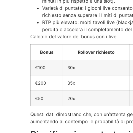
minuti in più rispetto a una slot).
Varietà di puntate: i giochi live consen
richiesto senza superare i limiti di punt
RTP più elevato: molti tavoli live (black
perdita e accelera il completamento del 
Calcolo del valore del bonus con i live:
Bonus
Rollover richiesto
€100
30x
€200
35x
€50
20x
Questi dati dimostrano che, con un’attenta ges
aumentando al contempo le probabilità di pro