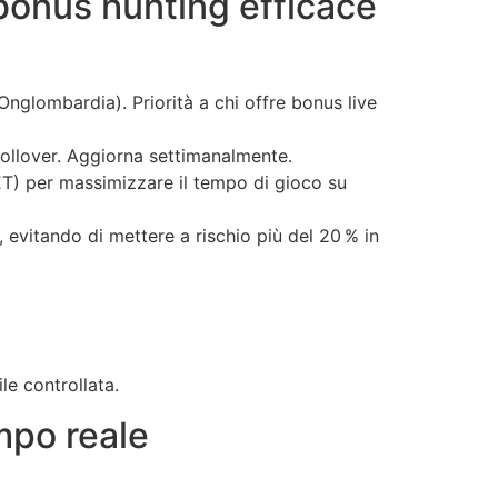
 bonus hunting efficace
nglombardia). Priorità a chi offre bonus live
 rollover. Aggiorna settimanalmente.
CET) per massimizzare il tempo di gioco su
, evitando di mettere a rischio più del 20 % in
le controllata.
empo reale