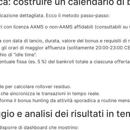
ca: costruire un calendario di
ficazione dettagliata. Ecco il metodo passo‑passo:
ri con licenza AAMS o non‑AAMS affidabili (consultabili su O
 con data di lancio, durata, valore del bonus e requisiti di
ica gli orari di maggior affluenza (solitamente 20:00‑23:00 
hio di “idle time”.
tuale fissa (es. 5 %) del bankroll totale a ciascuna offerta
 per calcolare rollover residuo.
he sincronizza le transazioni in tempo reale.
orma il bonus hunting da attività sporadica a routine mensi
io e analisi dei risultati in t
e disporre di dashboard che mostrino: