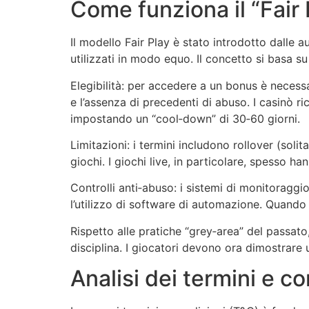
Come funziona il “Fair 
Il modello Fair Play è stato introdotto dalle 
utilizzati in modo equo. Il concetto si basa su tr
Elegibilità: per accedere a un bonus è necessar
e l’assenza di precedenti di abuso. I casinò r
impostando un “cool‑down” di 30‑60 giorni.
Limitazioni: i termini includono rollover (sol
giochi. I giochi live, in particolare, spesso
Controlli anti‑abuso: i sistemi di monitoragg
l’utilizzo di software di automazione. Quand
Rispetto alle pratiche “grey‑area” del passato,
disciplina. I giocatori devono ora dimostrare u
Analisi dei termini e c