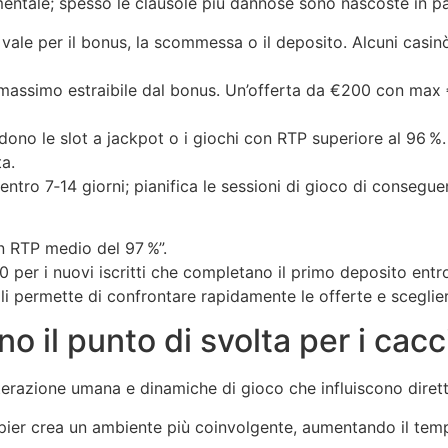
entale; spesso le clausole più dannose sono nascoste in par
 se vale per il bonus, la scommessa o il deposito. Alcuni casi
o massimo estraibile dal bonus. Un’offerta da €200 con max
udono le slot a jackpot o i giochi con RTP superiore al 96 %
a.
tro 7‑14 giorni; pianifica le sessioni di gioco di consegue
n RTP medio del 97 %”.
 per i nuovi iscritti che completano il primo deposito entro
li permette di confrontare rapidamente le offerte e scegliere
o il punto di svolta per i cacc
interazione umana e dinamiche di gioco che influiscono diret
oupier crea un ambiente più coinvolgente, aumentando il tem