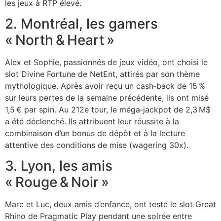
les jeux à RTP élevé.
2. Montréal, les gamers
« North & Heart »
Alex et Sophie, passionnés de jeux vidéo, ont choisi le
slot Divine Fortune de NetEnt, attirés par son thème
mythologique. Après avoir reçu un cash‑back de 15 %
sur leurs pertes de la semaine précédente, ils ont misé
1,5 € par spin. Au 212e tour, le méga‑jackpot de 2,3 M$
a été déclenché. Ils attribuent leur réussite à la
combinaison d’un bonus de dépôt et à la lecture
attentive des conditions de mise (wagering 30x).
3. Lyon, les amis
« Rouge & Noir »
Marc et Luc, deux amis d’enfance, ont testé le slot Great
Rhino de Pragmatic Play pendant une soirée entre