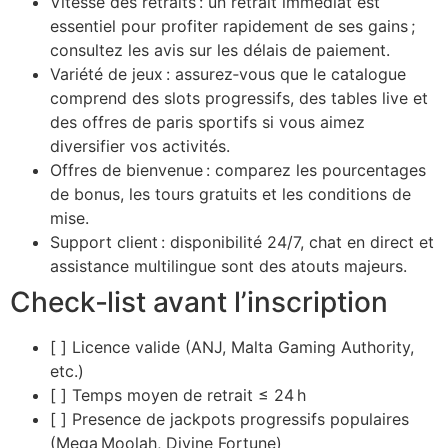
Vitesse des retraits : un retrait immédiat est
essentiel pour profiter rapidement de ses gains ;
consultez les avis sur les délais de paiement.
Variété de jeux : assurez‑vous que le catalogue
comprend des slots progressifs, des tables live et
des offres de paris sportifs si vous aimez
diversifier vos activités.
Offres de bienvenue : comparez les pourcentages
de bonus, les tours gratuits et les conditions de
mise.
Support client : disponibilité 24/7, chat en direct et
assistance multilingue sont des atouts majeurs.
Check‑list avant l’inscription
[ ] Licence valide (ANJ, Malta Gaming Authority,
etc.)
[ ] Temps moyen de retrait ≤ 24 h
[ ] Presence de jackpots progressifs populaires
(Mega Moolah, Divine Fortune)