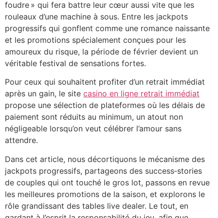
foudre » qui fera battre leur cœur aussi vite que les
rouleaux d’une machine à sous. Entre les jackpots
progressifs qui gonflent comme une romance naissante
et les promotions spécialement conçues pour les
amoureux du risque, la période de février devient un
véritable festival de sensations fortes.
Pour ceux qui souhaitent profiter d’un retrait immédiat
après un gain, le site
casino en ligne retrait immédiat
propose une sélection de plateformes où les délais de
paiement sont réduits au minimum, un atout non
négligeable lorsqu’on veut célébrer l’amour sans
attendre.
Dans cet article, nous décortiquons le mécanisme des
jackpots progressifs, partageons des success‑stories
de couples qui ont touché le gros lot, passons en revue
les meilleures promotions de la saison, et explorons le
rôle grandissant des tables live dealer. Le tout, en
gardant à l’esprit la responsabilité du jeu, afin que