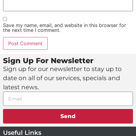
Save my name, email, and website in this browser for
the next time I comment.
Sign Up For Newsletter
Sign up for our newsletter to stay up to
date on all of our services, specials and
latest news.
Send
Useful Links