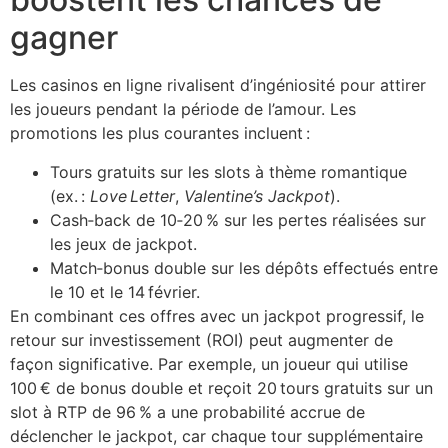
gagner
Les casinos en ligne rivalisent d’ingéniosité pour attirer
les joueurs pendant la période de l’amour. Les
promotions les plus courantes incluent :
Tours gratuits sur les slots à thème romantique
(ex. :
Love Letter
,
Valentine’s Jackpot
).
Cash‑back de 10‑20 % sur les pertes réalisées sur
les jeux de jackpot.
Match‑bonus double sur les dépôts effectués entre
le 10 et le 14 février.
En combinant ces offres avec un jackpot progressif, le
retour sur investissement (ROI) peut augmenter de
façon significative. Par exemple, un joueur qui utilise
100 € de bonus double et reçoit 20 tours gratuits sur un
slot à RTP de 96 % a une probabilité accrue de
déclencher le jackpot, car chaque tour supplémentaire