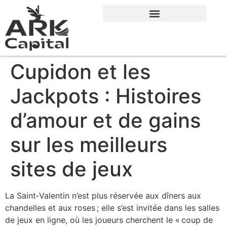
Cupidon et les
Jackpots : Histoires
d’amour et de gains
sur les meilleurs
sites de jeux
La Saint‑Valentin n’est plus réservée aux dîners aux
chandelles et aux roses ; elle s’est invitée dans les salles
de jeux en ligne, où les joueurs cherchent le « coup de