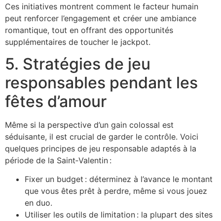
Ces initiatives montrent comment le facteur humain
peut renforcer l’engagement et créer une ambiance
romantique, tout en offrant des opportunités
supplémentaires de toucher le jackpot.
5. Stratégies de jeu
responsables pendant les
fêtes d’amour
Même si la perspective d’un gain colossal est
séduisante, il est crucial de garder le contrôle. Voici
quelques principes de jeu responsable adaptés à la
période de la Saint‑Valentin :
Fixer un budget : déterminez à l’avance le montant
que vous êtes prêt à perdre, même si vous jouez
en duo.
Utiliser les outils de limitation : la plupart des sites