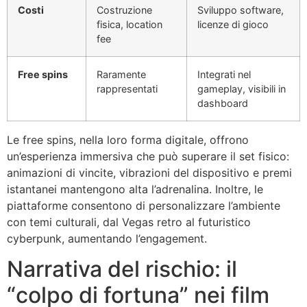
Costi
Costruzione
Sviluppo software,
fisica, location
licenze di gioco
fee
Free spins
Raramente
Integrati nel
rappresentati
gameplay, visibili in
dashboard
Le free spins, nella loro forma digitale, offrono
un’esperienza immersiva che può superare il set fisico:
animazioni di vincite, vibrazioni del dispositivo e premi
istantanei mantengono alta l’adrenalina. Inoltre, le
piattaforme consentono di personalizzare l’ambiente
con temi culturali, dal Vegas retro al futuristico
cyberpunk, aumentando l’engagement.
Narrativa del rischio: il
“colpo di fortuna” nei film