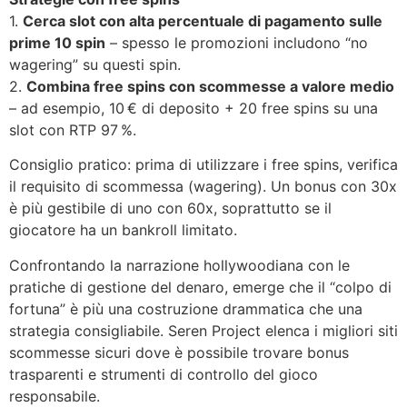
1.
Cerca slot con alta percentuale di pagamento sulle
prime 10 spin
– spesso le promozioni includono “no
wagering” su questi spin.
2.
Combina free spins con scommesse a valore medio
– ad esempio, 10 € di deposito + 20 free spins su una
slot con RTP 97 %.
Consiglio pratico: prima di utilizzare i free spins, verifica
il requisito di scommessa (wagering). Un bonus con 30x
è più gestibile di uno con 60x, soprattutto se il
giocatore ha un bankroll limitato.
Confrontando la narrazione hollywoodiana con le
pratiche di gestione del denaro, emerge che il “colpo di
fortuna” è più una costruzione drammatica che una
strategia consigliabile. Seren Project elenca i migliori siti
scommesse sicuri dove è possibile trovare bonus
trasparenti e strumenti di controllo del gioco
responsabile.