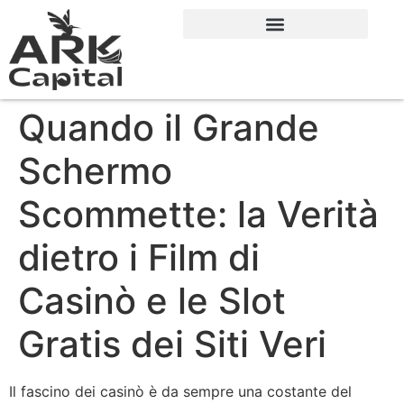
Quando il Grande
Schermo
Scommette: la Verità
dietro i Film di
Casinò e le Slot
Gratis dei Siti Veri
Il fascino dei casinò è da sempre una costante del