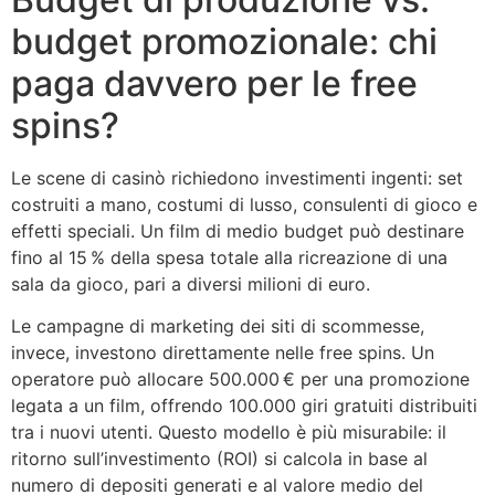
budget promozionale: chi
paga davvero per le free
spins?
Le scene di casinò richiedono investimenti ingenti: set
costruiti a mano, costumi di lusso, consulenti di gioco e
effetti speciali. Un film di medio budget può destinare
fino al 15 % della spesa totale alla ricreazione di una
sala da gioco, pari a diversi milioni di euro.
Le campagne di marketing dei siti di scommesse,
invece, investono direttamente nelle free spins. Un
operatore può allocare 500.000 € per una promozione
legata a un film, offrendo 100.000 giri gratuiti distribuiti
tra i nuovi utenti. Questo modello è più misurabile: il
ritorno sull’investimento (ROI) si calcola in base al
numero di depositi generati e al valore medio del