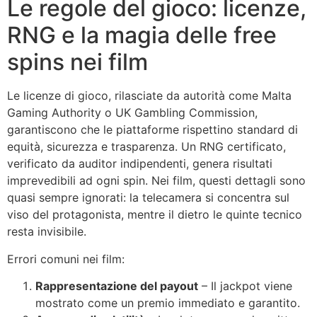
Le regole del gioco: licenze,
RNG e la magia delle free
spins nei film
Le licenze di gioco, rilasciate da autorità come Malta
Gaming Authority o UK Gambling Commission,
garantiscono che le piattaforme rispettino standard di
equità, sicurezza e trasparenza. Un RNG certificato,
verificato da auditor indipendenti, genera risultati
imprevedibili ad ogni spin. Nei film, questi dettagli sono
quasi sempre ignorati: la telecamera si concentra sul
viso del protagonista, mentre il dietro le quinte tecnico
resta invisibile.
Errori comuni nei film:
Rappresentazione del payout
– Il jackpot viene
mostrato come un premio immediato e garantito.