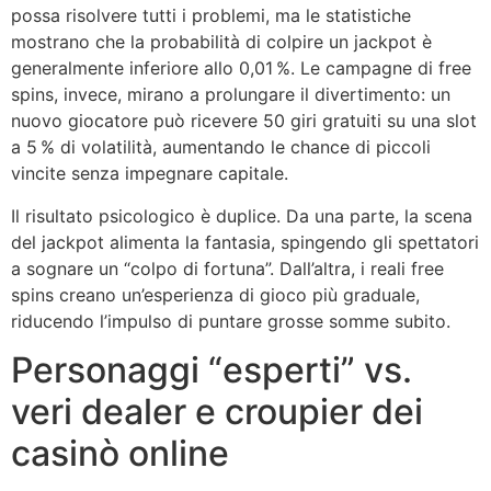
possa risolvere tutti i problemi, ma le statistiche
mostrano che la probabilità di colpire un jackpot è
generalmente inferiore allo 0,01 %. Le campagne di free
spins, invece, mirano a prolungare il divertimento: un
nuovo giocatore può ricevere 50 giri gratuiti su una slot
a 5 % di volatilità, aumentando le chance di piccoli
vincite senza impegnare capitale.
Il risultato psicologico è duplice. Da una parte, la scena
del jackpot alimenta la fantasia, spingendo gli spettatori
a sognare un “colpo di fortuna”. Dall’altra, i reali free
spins creano un’esperienza di gioco più graduale,
riducendo l’impulso di puntare grosse somme subito.
Personaggi “esperti” vs.
veri dealer e croupier dei
casinò online