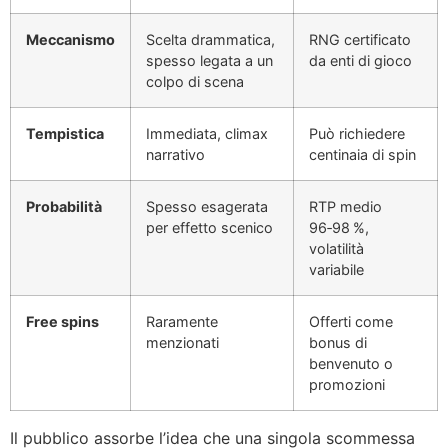
Meccanismo
Scelta drammatica,
RNG certificato
spesso legata a un
da enti di gioco
colpo di scena
Tempistica
Immediata, climax
Può richiedere
narrativo
centinaia di spin
Probabilità
Spesso esagerata
RTP medio
per effetto scenico
96‑98 %,
volatilità
variabile
Free spins
Raramente
Offerti come
menzionati
bonus di
benvenuto o
promozioni
Il pubblico assorbe l’idea che una singola scommessa