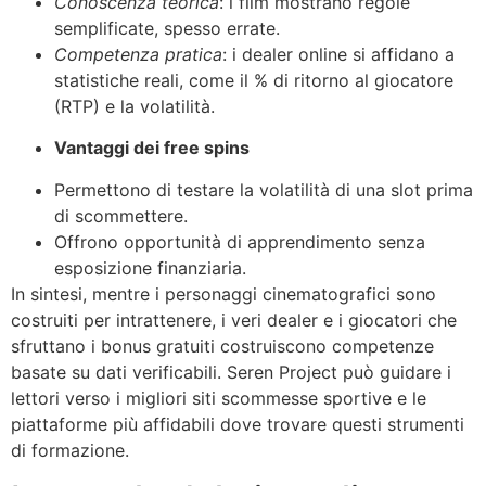
Conoscenza teorica
: i film mostrano regole
semplificate, spesso errate.
Competenza pratica
: i dealer online si affidano a
statistiche reali, come il % di ritorno al giocatore
(RTP) e la volatilità.
Vantaggi dei free spins
Permettono di testare la volatilità di una slot prima
di scommettere.
Offrono opportunità di apprendimento senza
esposizione finanziaria.
In sintesi, mentre i personaggi cinematografici sono
costruiti per intrattenere, i veri dealer e i giocatori che
sfruttano i bonus gratuiti costruiscono competenze
basate su dati verificabili. Seren Project può guidare i
lettori verso i migliori siti scommesse sportive e le
piattaforme più affidabili dove trovare questi strumenti
di formazione.