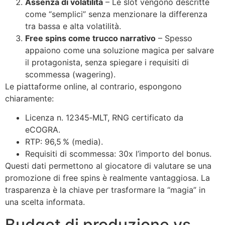
Assenza di volatilità
– Le slot vengono descritte
come “semplici” senza menzionare la differenza
tra bassa e alta volatilità.
Free spins come trucco narrativo
– Spesso
appaiono come una soluzione magica per salvare
il protagonista, senza spiegare i requisiti di
scommessa (wagering).
Le piattaforme online, al contrario, espongono
chiaramente:
Licenza n. 12345‑MLT, RNG certificato da
eCOGRA.
RTP: 96,5 % (media).
Requisiti di scommessa: 30x l’importo del bonus.
Questi dati permettono al giocatore di valutare se una
promozione di free spins è realmente vantaggiosa. La
trasparenza è la chiave per trasformare la “magia” in
una scelta informata.
Budget di produzione vs.